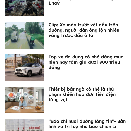
1 tay
Clip: Xe máy trượt vệt dầu trên
đường, người đàn ông lộn nhiều
vòng trước đầu ô tô
Top xe đa dụng cỡ nhỏ đáng mua
hiện nay tầm giá dưới 800 triệu
đồng
Thiết bị bất ngờ có thể là thủ
phạm khiến hóa đơn tiền điện
tăng vọt
“Báo chí nuôi dưỡng lòng tin”- Bản
lĩnh và trí tuệ nhà báo chiến sĩ