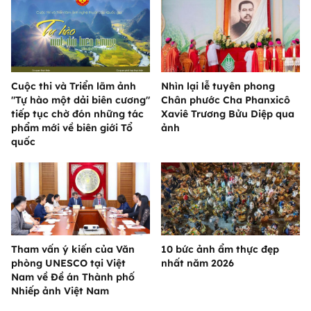
Cuộc thi và Triển lãm ảnh
Nhìn lại lễ tuyên phong
"Tự hào một dải biên cương"
Chân phước Cha Phanxicô
tiếp tục chờ đón những tác
Xaviê Trương Bửu Diệp qua
phẩm mới về biên giới Tổ
ảnh
quốc
Tham vấn ý kiến của Văn
10 bức ảnh ẩm thực đẹp
phòng UNESCO tại Việt
nhất năm 2026
Nam về Đề án Thành phố
Nhiếp ảnh Việt Nam