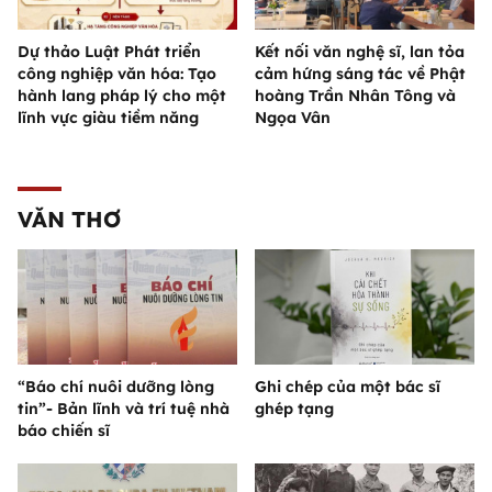
Dự thảo Luật Phát triển
Kết nối văn nghệ sĩ, lan tỏa
công nghiệp văn hóa: Tạo
cảm hứng sáng tác về Phật
hành lang pháp lý cho một
hoàng Trần Nhân Tông và
lĩnh vực giàu tiềm năng
Ngọa Vân
VĂN THƠ
“Báo chí nuôi dưỡng lòng
Ghi chép của một bác sĩ
tin”- Bản lĩnh và trí tuệ nhà
ghép tạng
báo chiến sĩ