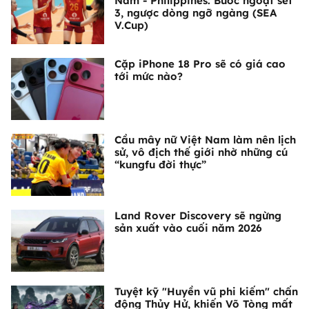
Nam - Philippines: Bước ngoặt set
3, ngược dòng ngỡ ngàng (SEA
V.Cup)
Cặp iPhone 18 Pro sẽ có giá cao
tới mức nào?
Cầu mây nữ Việt Nam làm nên lịch
sử, vô địch thế giới nhờ những cú
“kungfu đời thực”
Land Rover Discovery sẽ ngừng
sản xuất vào cuối năm 2026
Tuyệt kỹ "Huyền vũ phi kiếm" chấn
động Thủy Hử, khiến Võ Tòng mất