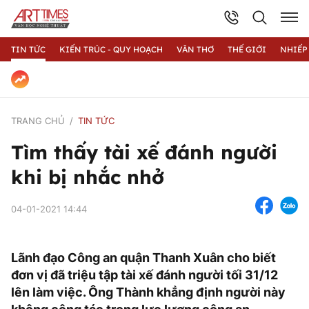
TIN TỨC
KIẾN TRÚC - QUY HOẠCH
VĂN THƠ
THẾ GIỚI
NHIẾP
TRANG CHỦ
TIN TỨC
Tìm thấy tài xế đánh người
khi bị nhắc nhở
04-01-2021 14:44
Lãnh đạo Công an quận Thanh Xuân cho biết
đơn vị đã triệu tập tài xế đánh người tối 31/12
lên làm việc. Ông Thành khẳng định người này