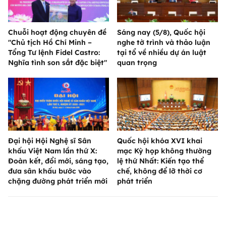
Chuỗi hoạt động chuyên đề
Sáng nay (5/8), Quốc hội
"Chủ tịch Hồ Chí Minh –
nghe tờ trình và thảo luận
Tổng Tư lệnh Fidel Castro:
tại tổ về nhiều dự án luật
Nghĩa tình son sắt đặc biệt"
quan trọng
Đại hội Hội Nghệ sĩ Sân
Quốc hội khóa XVI khai
khấu Việt Nam lần thứ X:
mạc Kỳ họp không thường
Đoàn kết, đổi mới, sáng tạo,
lệ thứ Nhất: Kiến tạo thể
đưa sân khấu bước vào
chế, không để lỡ thời cơ
chặng đường phát triển mới
phát triển