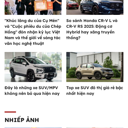
"Khúc lãng du của Cụ Mén"
So sánh Honda CR-V L và
và "Cuộc phiêu du của Chép
CR-V RS 2025: Động cơ
Hồng" đón nhận kỷ lục Việt
Hybrid hay xăng truyền
Nam và thế giới về sáng tác
thống?
văn học nghệ thuật
Đây là những xe SUV/MPV
Top xe SUV đô thị giá rẻ bậc
không nên bỏ qua hiện nay
nhất hiện nay
NHIẾP ẢNH