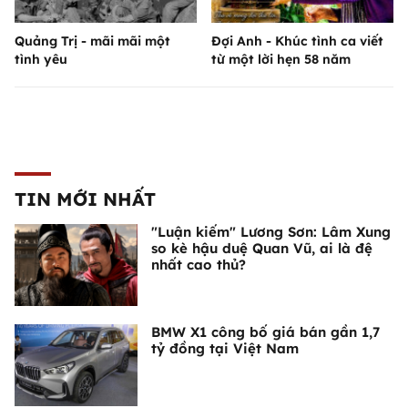
Quảng Trị - mãi mãi một
Đợi Anh - Khúc tình ca viết
tình yêu
từ một lời hẹn 58 năm
TIN MỚI NHẤT
"Luận kiếm" Lương Sơn: Lâm Xung
so kè hậu duệ Quan Vũ, ai là đệ
nhất cao thủ?
BMW X1 công bố giá bán gần 1,7
tỷ đồng tại Việt Nam