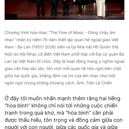
Chương trình hòa nhạc “The Flow of Music - Dòng chảy âm
nhạc” nhân kỷ niệm 76 năm thiết lập quan hệ ngoại giao Việt
Nam - Ba Lan (1950-2026) diễn ra tại Nhà hát Hồ Gươm (Hà
Nội) do Hội Nhạc cổ điển Việt Nam phối hợp với Đại sứ quán Ba
Lan tại Việt Nam tổ chức. Đây là hoạt động mang ý nghĩa ngoại
giao văn hóa sâu sắc, tôn vinh mối quan hệ hữu nghị bền chặt
giữa hai quốc gia, khẳng định vai trò của âm nhạc như một
ngôn ngữ chung không khoảng cách. Ảnh: Trần Lệ Chiến
Ở đây tôi muốn nhấn mạnh thêm rằng hai tiếng
“hòa bình” không chỉ nói tới những cuộc chiến
tranh trong quá khứ, mà “hòa bình” cần phải
được thấu hiểu, tôn trọng và đồng cảm giữa con
người với con người, giữa các quốc gia và giữa