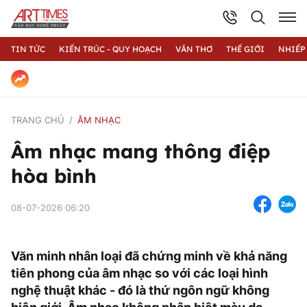
TIN TỨC
KIẾN TRÚC - QUY HOẠCH
VĂN THƠ
THẾ GIỚI
NHIẾP
TRANG CHỦ
ÂM NHẠC
Âm nhạc mang thông điệp
hòa bình
08-07-2026 06:20
Văn minh nhân loại đã chứng minh về khả năng
tiên phong của âm nhạc so với các loại hình
nghệ thuật khác - đó là thứ ngôn ngữ không