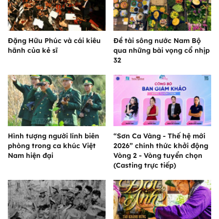
Đặng Hữu Phúc và cái kiêu
Đề tài sông nước Nam Bộ
hãnh của kẻ sĩ
qua những bài vọng cổ nhịp
32
Hình tượng người lính biên
“Sơn Ca Vàng - Thế hệ mới
phòng trong ca khúc Việt
2026” chính thức khởi động
Nam hiện đại
Vòng 2 - Vòng tuyển chọn
(Casting trực tiếp)