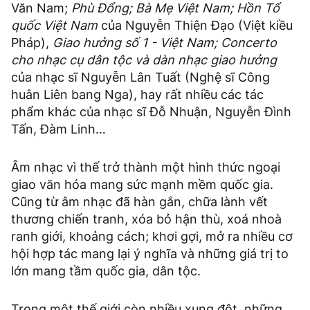
Văn Nam;
Phù Đổng; Bà Mẹ Việt Nam; Hồn Tổ
quốc Việt Nam
của Nguyễn Thiện Đạo (Việt kiều
Pháp),
Giao hưởng số 1 - Việt Nam; Concerto
cho nhạc cụ dân tộc và dàn nhạc giao hưởng
của nhạc sĩ Nguyễn Lân Tuất (Nghệ sĩ Công
huân Liên bang Nga), hay rất nhiều các tác
phẩm khác của nhạc sĩ Đỗ Nhuận, Nguyễn Đình
Tấn, Đàm Linh…
Âm nhạc vì thế trở thành một hình thức ngoại
giao văn hóa mang sức mạnh mềm quốc gia.
Cũng từ âm nhạc đã hàn gắn, chữa lành vết
thương chiến tranh, xóa bỏ hận thù, xoá nhoà
ranh giới, khoảng cách; khơi gợi, mở ra nhiều cơ
hội hợp tác mang lại ý nghĩa và những giá trị to
lớn mang tầm quốc gia, dân tộc.
Trong một thế giới còn nhiều xung đột, những