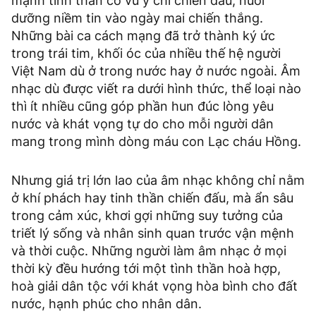
mạnh tinh thần cổ vũ ý chí chiến đấu, nuôi
dưỡng niềm tin vào ngày mai chiến thắng.
Những bài ca cách mạng đã trở thành ký ức
trong trái tim, khối óc của nhiều thế hệ người
Việt Nam dù ở trong nước hay ở nước ngoài. Âm
nhạc dù được viết ra dưới hình thức, thể loại nào
thì ít nhiều cũng góp phần hun đúc lòng yêu
nước và khát vọng tự do cho mỗi người dân
mang trong mình dòng máu con Lạc cháu Hồng.
Nhưng giá trị lớn lao của âm nhạc không chỉ nằm
ở khí phách hay tinh thần chiến đấu, mà ẩn sâu
trong cảm xúc, khơi gợi những suy tưởng của
triết lý sống và nhân sinh quan trước vận mệnh
và thời cuộc. Những người làm âm nhạc ở mọi
thời kỳ đều hướng tới một tình thần hoà hợp,
hoà giải dân tộc với khát vọng hòa bình cho đất
nước, hạnh phúc cho nhân dân.