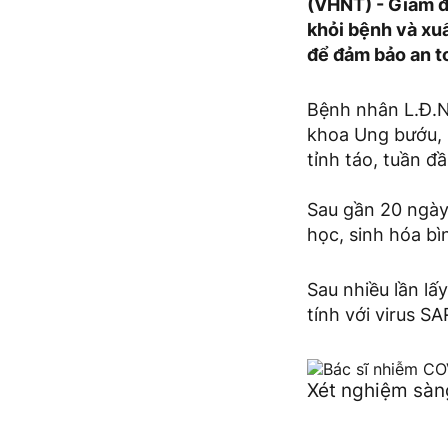
(VHNT) - Giám đ
khỏi bệnh và xuấ
để đảm bảo an t
Bệnh nhân L.Đ.N
khoa Ung bướu, B
tỉnh táo, tuần đầ
Sau gần 20 ngày 
học, sinh hóa bì
Sau nhiều lần lấ
tính với virus S
Xét nghiệm sàn