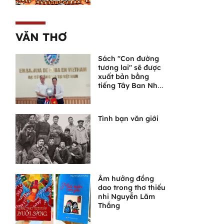
lỡ thời cơ phát
triển
VĂN THƠ
Sách "Con đường
tương lai" sẽ được
xuất bản bằng
tiếng Tây Ban Nha
tại Cuba
Tình bạn văn giới
Âm hưởng đồng
dao trong thơ thiếu
nhi Nguyễn Lãm
Thắng