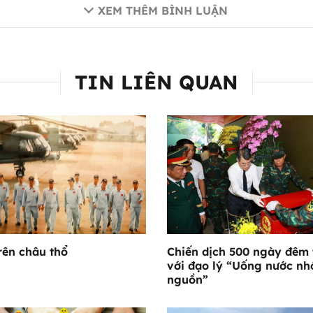
XEM THÊM BÌNH LUẬN
TIN LIÊN QUAN
rên châu thổ
Chiến dịch 500 ngày đêm 
với đạo lý “Uống nước nh
nguồn”