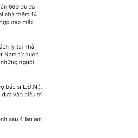
hân 669 dù đã
ại nhà thêm 14
 hợp nào mắc
ch ly tại nhà
iệt Nam từ nước
ộ những người
 bác sĩ L.Đ.N.).
đưa vào điều trị
ệnh sau 4 lần âm