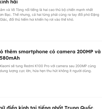
kinh hãi
hâm và Võ Tòng nổi tiếng là hai cao thủ bộ chiến mạnh nhất
n Bạc. Thế nhưng, cả hai từng phải cùng ra tay đối phó Đặng
iác, đối thủ hiếm hoi khiến họ rơi vào thế khó.
có thêm smartphone có camera 200MP và
8,580mAh
, Xiaomi sẽ tung Redmi K100 Pro với camera sau 200MP cùng
 dung lượng cực lớn, hứa hẹn thu hút không ít người dùng.
nữ điền kinh tai tiếng nhất Trung Quốc,