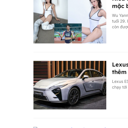
mặc b
Wu Yanni
tuổi 29.
còn được
Lexus
thêm 
Lexus ES
chạy tới