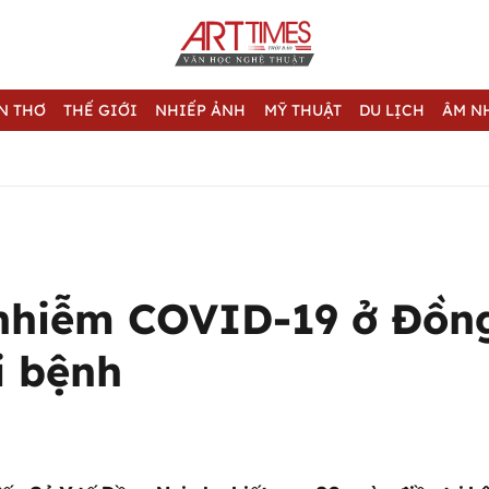
N THƠ
THẾ GIỚI
NHIẾP ẢNH
MỸ THUẬT
DU LỊCH
ÂM N
 nhiễm COVID-19 ở Đồn
i bệnh