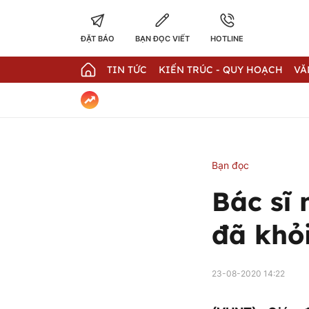
ĐẶT BÁO
BẠN ĐỌC VIẾT
HOTLINE
TIN TỨC
KIẾN TRÚC - QUY HOẠCH
VĂ
Bạn đọc
Bác sĩ
đã khỏ
23-08-2020 14:22