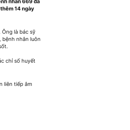
bệnh nhân 669 đã
à thêm 14 ngày
 Ông là bác sỹ
, bệnh nhân luôn
sốt.
ác chỉ số huyết
 liên tiếp âm