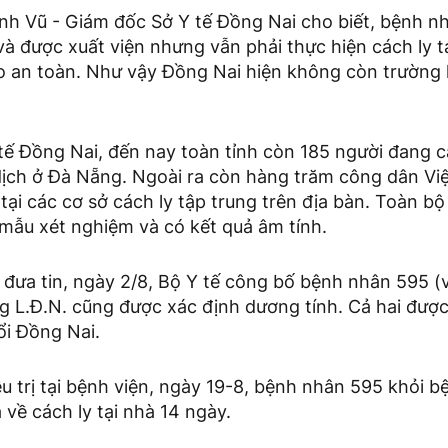
h Vũ - Giám đốc Sở Y tế Đồng Nai cho biết, bệnh n
à được xuất viện nhưng vẫn phải thực hiện cách ly t
 an toàn. Như vậy Đồng Nai hiện không còn trường
ế Đồng Nai, đến nay toàn tỉnh còn 185 người đang cá
 dịch ở Đà Nẵng. Ngoài ra còn hàng trăm công dân V
 tại các cơ sở cách ly tập trung trên địa bàn. Toàn b
 mẫu xét nghiệm và có kết quả âm tính.
đưa tin, ngày 2/8, Bộ Y tế công bố bệnh nhân 595 (vợ
g L.Đ.N. cũng được xác định dương tính. Cả hai được 
ổi Đồng Nai.
ều trị tại bệnh viện, ngày 19-8, bệnh nhân 595 khỏi b
 về cách ly tại nhà 14 ngày.