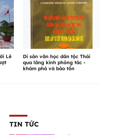
ới Lê
Di sản văn học dân tộc Thái
ượt
qua lăng kính phỏng tác -
khám phá và bảo tồn
TIN TỨC