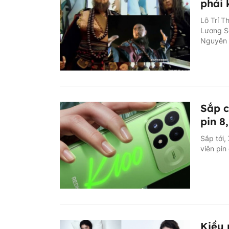
phải 
Lỗ Trí T
Lương Sơ
Nguyên G
Sắp 
pin 
Sắp tới
viên pin
Kiều 