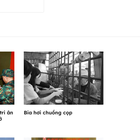
tri ân
Bia hơi chuồng cọp
ớ