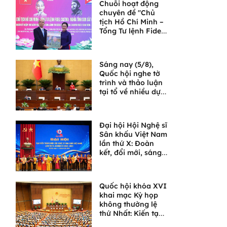
Chuỗi hoạt động
chuyên đề "Chủ
tịch Hồ Chí Minh –
Tổng Tư lệnh Fidel
Castro: Nghĩa tình
son sắt đặc biệt"
Sáng nay (5/8),
Quốc hội nghe tờ
trình và thảo luận
tại tổ về nhiều dự
án luật quan trọng
Đại hội Hội Nghệ sĩ
Sân khấu Việt Nam
lần thứ X: Đoàn
kết, đổi mới, sáng
tạo, đưa sân khấu
bước vào chặng
đường phát triển
Quốc hội khóa XVI
mới
khai mạc Kỳ họp
không thường lệ
thứ Nhất: Kiến tạo
thể chế, không để