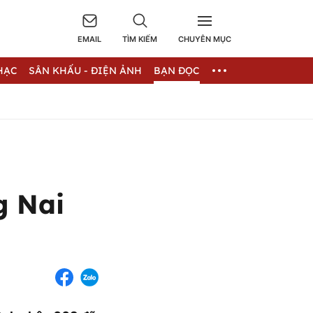
EMAIL
TÌM KIẾM
CHUYÊN MỤC
HẠC
SÂN KHẤU - ĐIỆN ẢNH
BẠN ĐỌC
g Nai