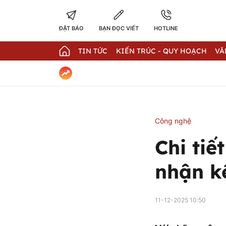
ĐẶT BÁO
BẠN ĐỌC VIẾT
HOTLINE
TIN TỨC
KIẾN TRÚC - QUY HOẠCH
VĂ
Công nghệ
Chi tiế
nhận k
11-12-2025 10:50