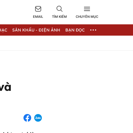
EMAIL
TÌM KIẾM
CHUYÊN MỤC
HẠC
SÂN KHẤU - ĐIỆN ẢNH
BẠN ĐỌC
và