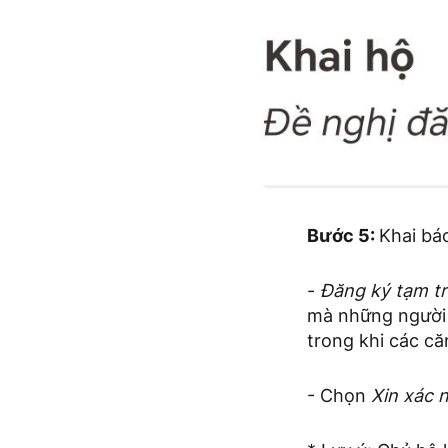
Bước 5:
Khai bá
-
Đăng ký tạm tr
mà những người 
trong khi các că
- Chọn
Xin xác 