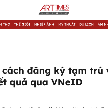
N THƠ
THẾ GIỚI
NHIẾP ẢNH
MỸ THUẬT
DU LỊCH
ÂM N
t cách đăng ký tạm trú 
ết quả qua VNeID