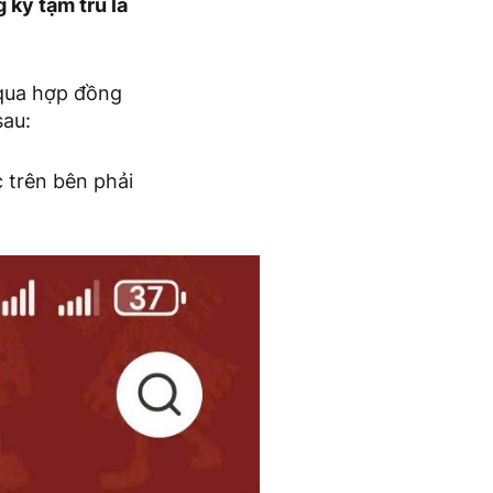
 ký tạm trú là
 qua hợp đồng
sau:
 trên bên phải