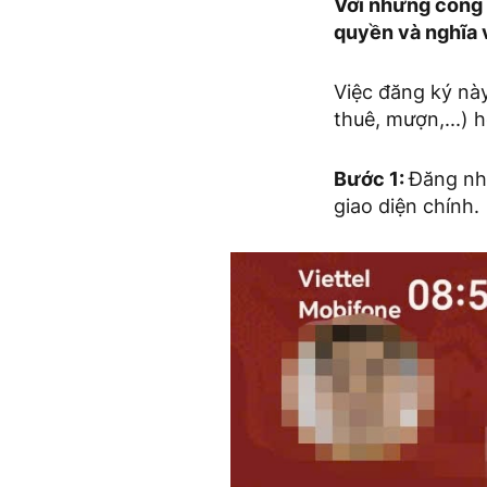
Với những công d
quyền và nghĩa 
Việc đăng ký nà
thuê, mượn,...) 
Bước 1:
Đăng nhậ
giao diện chính.