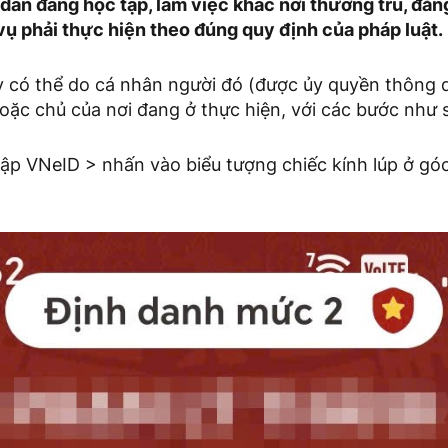
ân đang học tập, làm việc khác nơi thường trú, đăng
vụ phải thực hiện theo đúng quy định của pháp luật.
y có thể do cá nhân người đó (được ủy quyền thông
hoặc chủ của nơi đang ở thực hiện, với các bước như 
p VNeID > nhấn vào biểu tượng chiếc kính lúp ở góc