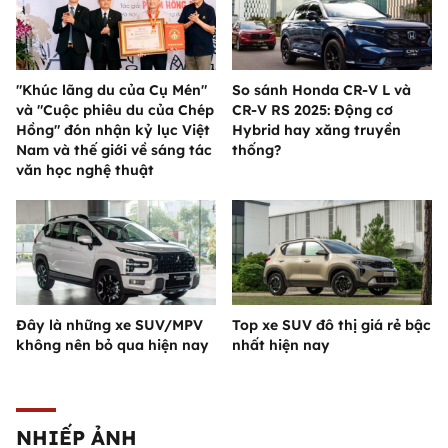
"Khúc lãng du của Cụ Mén"
So sánh Honda CR-V L và
và "Cuộc phiêu du của Chép
CR-V RS 2025: Động cơ
Hồng" đón nhận kỷ lục Việt
Hybrid hay xăng truyền
Nam và thế giới về sáng tác
thống?
văn học nghệ thuật
Đây là những xe SUV/MPV
Top xe SUV đô thị giá rẻ bậc
không nên bỏ qua hiện nay
nhất hiện nay
NHIẾP ẢNH