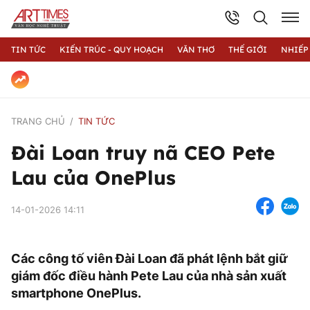
TIN TỨC
KIẾN TRÚC - QUY HOẠCH
VĂN THƠ
THẾ GIỚI
NHIẾP
TRANG CHỦ
TIN TỨC
Đài Loan truy nã CEO Pete
Lau của OnePlus
14-01-2026 14:11
Các công tố viên Đài Loan đã phát lệnh bắt giữ
giám đốc điều hành Pete Lau của nhà sản xuất
smartphone OnePlus.