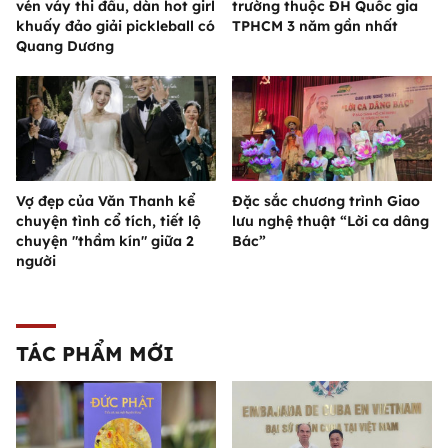
vén váy thi đấu, dàn hot girl
trường thuộc ĐH Quốc gia
khuấy đảo giải pickleball có
TPHCM 3 năm gần nhất
Quang Dương
Vợ đẹp của Văn Thanh kể
Đặc sắc chương trình Giao
chuyện tình cổ tích, tiết lộ
lưu nghệ thuật “Lời ca dâng
chuyện "thầm kín" giữa 2
Bác”
người
TÁC PHẨM MỚI