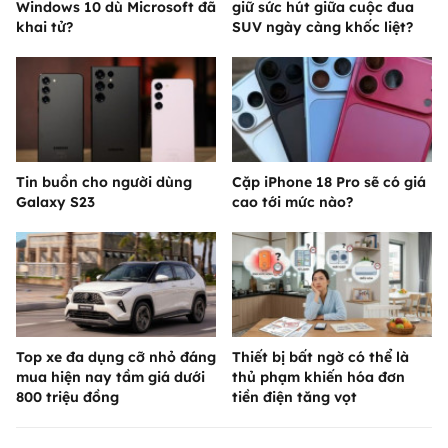
Windows 10 dù Microsoft đã
giữ sức hút giữa cuộc đua
khai tử?
SUV ngày càng khốc liệt?
Tin buồn cho người dùng
Cặp iPhone 18 Pro sẽ có giá
Galaxy S23
cao tới mức nào?
Top xe đa dụng cỡ nhỏ đáng
Thiết bị bất ngờ có thể là
mua hiện nay tầm giá dưới
thủ phạm khiến hóa đơn
800 triệu đồng
tiền điện tăng vọt