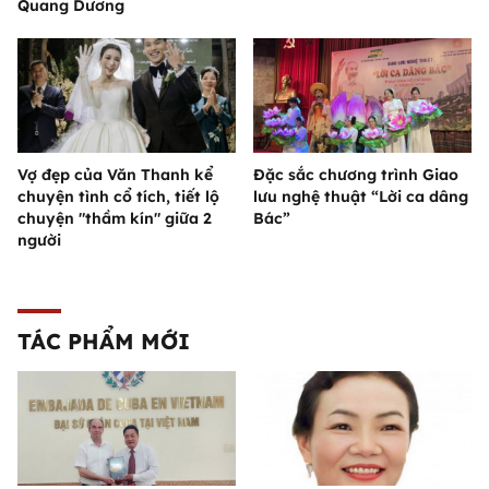
Quang Dương
Vợ đẹp của Văn Thanh kể
Đặc sắc chương trình Giao
chuyện tình cổ tích, tiết lộ
lưu nghệ thuật “Lời ca dâng
chuyện "thầm kín" giữa 2
Bác”
người
TÁC PHẨM MỚI