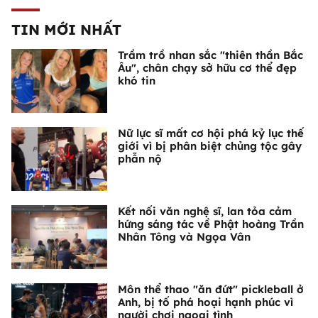
TIN MỚI NHẤT
Trầm trồ nhan sắc "thiên thần Bắc
Âu", chân chạy sở hữu cơ thể đẹp
khó tin
Nữ lực sĩ mất cơ hội phá kỷ lục thế
giới vì bị phân biệt chủng tộc gây
phẫn nộ
Kết nối văn nghệ sĩ, lan tỏa cảm
hứng sáng tác về Phật hoàng Trần
Nhân Tông và Ngọa Vân
Môn thể thao "ăn đứt" pickleball ở
Anh, bị tố phá hoại hạnh phúc vì
người chơi ngoại tình