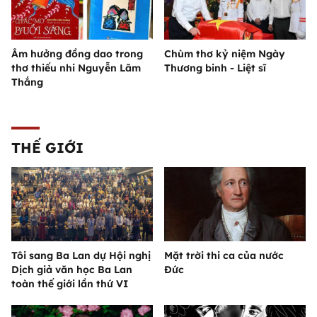
Âm hưởng đồng dao trong
Chùm thơ kỷ niệm Ngày
thơ thiếu nhi Nguyễn Lãm
Thương binh - Liệt sĩ
Thắng
THẾ GIỚI
Tôi sang Ba Lan dự Hội nghị
Mặt trời thi ca của nước
Dịch giả văn học Ba Lan
Đức
toàn thế giới lần thứ VI