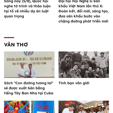
Sáng nay (5/8), Quốc hội
Đại hội Hội Nghệ sĩ Sân
nghe tờ trình và thảo luận
khấu Việt Nam lần thứ X:
tại tổ về nhiều dự án luật
Đoàn kết, đổi mới, sáng tạo,
quan trọng
đưa sân khấu bước vào
chặng đường phát triển mới
VĂN THƠ
Sách "Con đường tương lai"
Tình bạn văn giới
sẽ được xuất bản bằng
tiếng Tây Ban Nha tại Cuba