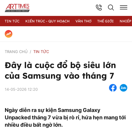
TIN TỨC
KIẾN TRÚC - QUY HOẠCH
VĂN THƠ
THẾ GIỚI
NHIẾP
TRANG CHỦ
TIN TỨC
Đây là cuộc đổ bộ siêu lớn
của Samsung vào tháng 7
14-05-2026 12:20
Ngày diễn ra sự kiện Samsung Galaxy
Unpacked tháng 7 vừa bị rò rỉ, hứa hẹn mang tới
nhiều điều bất ngờ lớn.