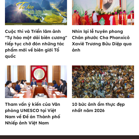
Cuộc thi và Triển lãm ảnh
Nhìn lại lễ tuyên phong
"Tự hào một dải biên cương"
Chân phước Cha Phanxicô
tiếp tục chờ đón những tác
Xaviê Trương Bửu Diệp qua
phẩm mới về biên giới Tổ
ảnh
quốc
Tham vấn ý kiến của Văn
10 bức ảnh ẩm thực đẹp
phòng UNESCO tại Việt
nhất năm 2026
Nam về Đề án Thành phố
Nhiếp ảnh Việt Nam