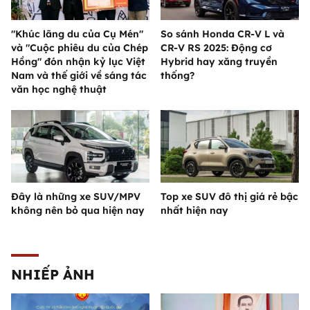
"Khúc lãng du của Cụ Mén"
So sánh Honda CR-V L và
và "Cuộc phiêu du của Chép
CR-V RS 2025: Động cơ
Hồng" đón nhận kỷ lục Việt
Hybrid hay xăng truyền
Nam và thế giới về sáng tác
thống?
văn học nghệ thuật
Đây là những xe SUV/MPV
Top xe SUV đô thị giá rẻ bậc
không nên bỏ qua hiện nay
nhất hiện nay
NHIẾP ẢNH