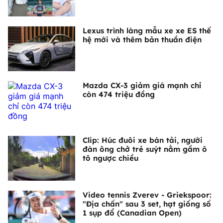
Lexus trình làng mẫu xe xe ES thế
hệ mới và thêm bản thuần điện
Mazda CX-3 giảm giá mạnh chỉ
còn 474 triệu đồng
Clip: Húc đuôi xe bán tải, người
đàn ông chở trẻ suýt nằm gầm ô
tô ngược chiều
Video tennis Zverev - Griekspoor:
"Địa chấn" sau 3 set, hạt giống số
1 sụp đổ (Canadian Open)