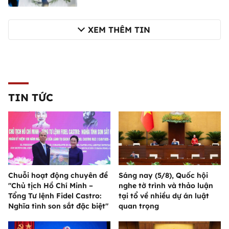
XEM THÊM TIN
TIN TỨC
Chuỗi hoạt động chuyên đề
Sáng nay (5/8), Quốc hội
"Chủ tịch Hồ Chí Minh –
nghe tờ trình và thảo luận
Tổng Tư lệnh Fidel Castro:
tại tổ về nhiều dự án luật
Nghĩa tình son sắt đặc biệt"
quan trọng