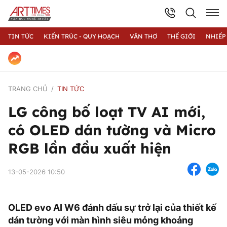
TIN TỨC
KIẾN TRÚC - QUY HOẠCH
VĂN THƠ
THẾ GIỚI
NHIẾP
TRANG CHỦ
TIN TỨC
LG công bố loạt TV AI mới,
có OLED dán tường và Micro
RGB lần đầu xuất hiện
13-05-2026 10:50
OLED evo AI W6 đánh dấu sự trở lại của thiết kế
dán tường với màn hình siêu mỏng khoảng