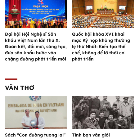
Đại hội Hội Nghệ sĩ Sân
Quốc hội khóa XVI khai
khấu Việt Nam lần thứ X:
mạc Kỳ họp không thường
Đoàn kết, đổi mới, sáng tạo,
lệ thứ Nhất: Kiến tạo thể
đưa sân khấu bước vào
chế, không để lỡ thời cơ
chặng đường phát triển mới
phát triển
VĂN THƠ
Sách "Con đường tương lai"
Tình bạn văn giới