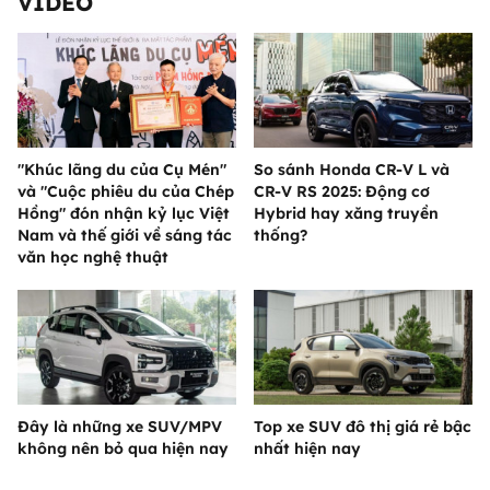
VIDEO
"Khúc lãng du của Cụ Mén"
So sánh Honda CR-V L và
và "Cuộc phiêu du của Chép
CR-V RS 2025: Động cơ
Hồng" đón nhận kỷ lục Việt
Hybrid hay xăng truyền
Nam và thế giới về sáng tác
thống?
văn học nghệ thuật
Đây là những xe SUV/MPV
Top xe SUV đô thị giá rẻ bậc
không nên bỏ qua hiện nay
nhất hiện nay