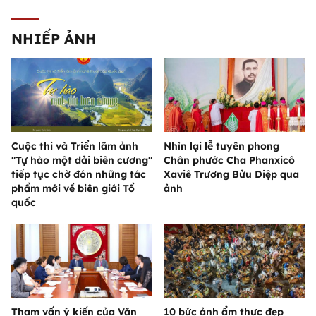
NHIẾP ẢNH
Cuộc thi và Triển lãm ảnh
Nhìn lại lễ tuyên phong
"Tự hào một dải biên cương"
Chân phước Cha Phanxicô
tiếp tục chờ đón những tác
Xaviê Trương Bửu Diệp qua
phẩm mới về biên giới Tổ
ảnh
quốc
Tham vấn ý kiến của Văn
10 bức ảnh ẩm thực đẹp