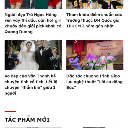
Người đẹp Trà Ngọc Hằng
Tham khảo điểm chuẩn các
vén váy thi đấu, dàn hot girl
trường thuộc ĐH Quốc gia
khuấy đảo giải pickleball có
TPHCM 3 năm gần nhất
Quang Dương
Vợ đẹp của Văn Thanh kể
Đặc sắc chương trình Giao
chuyện tình cổ tích, tiết lộ
lưu nghệ thuật “Lời ca dâng
chuyện "thầm kín" giữa 2
Bác”
người
TÁC PHẨM MỚI