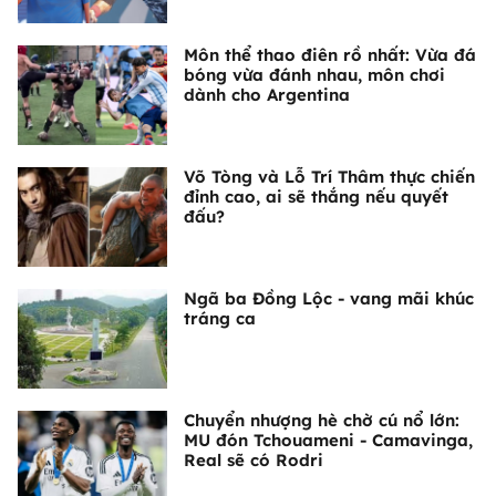
Môn thể thao điên rồ nhất: Vừa đá
bóng vừa đánh nhau, môn chơi
dành cho Argentina
Võ Tòng và Lỗ Trí Thâm thực chiến
đỉnh cao, ai sẽ thắng nếu quyết
đấu?
Ngã ba Đồng Lộc - vang mãi khúc
tráng ca
Chuyển nhượng hè chờ cú nổ lớn:
MU đón Tchouameni - Camavinga,
Real sẽ có Rodri