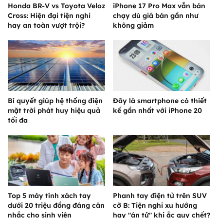
Honda BR-V vs Toyota Veloz
iPhone 17 Pro Max vẫn bán
Cross: Hiện đại tiện nghi
chạy dù giá bán gần như
hay an toàn vượt trội?
không giảm
Bí quyết giúp hệ thống điện
Đây là smartphone có thiết
mặt trời phát huy hiệu quả
kế gần nhất với iPhone 20
tối đa
Top 5 máy tính xách tay
Phanh tay điện tử trên SUV
dưới 20 triệu đồng đáng cân
cỡ B: Tiện nghi xu hướng
nhắc cho sinh viên
hay "án tử" khi ắc quy chết?