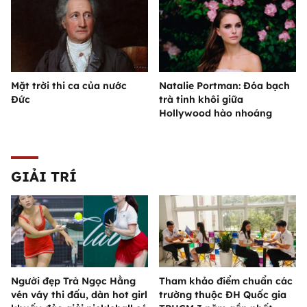
Mặt trời thi ca của nước
Natalie Portman: Đóa bạch
Đức
trà tinh khôi giữa
Hollywood hào nhoáng
GIẢI TRÍ
Người đẹp Trà Ngọc Hằng
Tham khảo điểm chuẩn các
vén váy thi đấu, dàn hot girl
trường thuộc ĐH Quốc gia