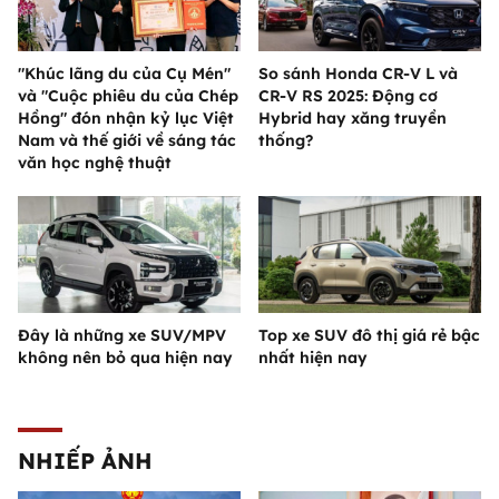
"Khúc lãng du của Cụ Mén"
So sánh Honda CR-V L và
và "Cuộc phiêu du của Chép
CR-V RS 2025: Động cơ
Hồng" đón nhận kỷ lục Việt
Hybrid hay xăng truyền
Nam và thế giới về sáng tác
thống?
văn học nghệ thuật
Đây là những xe SUV/MPV
Top xe SUV đô thị giá rẻ bậc
không nên bỏ qua hiện nay
nhất hiện nay
NHIẾP ẢNH