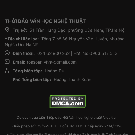
THỜI BÁO VĂN HỌC NGHỆ THUẬT
Trụ sở:
51 Trần Hưng Đạo, phường Cửa Nam, TP.Hà Nội
* Địa chỉ liên lạc:
Tầng 7, số 66 Nguyễn Văn Huyên, phường
Nghĩa Đô, Hà Nội.
Điện thoại:
024 62 900 262 | Hotline: 0903 517 513
Email:
toasoan.vhnt@gmail.com
Tổng biên tập:
Hoàng Dự
Phó Tổng biên tập:
Hoàng Thanh Xuân
Cơ quan của Liên hiệp các Hội Văn học Nghệ thuật Việt Nam
Giấy phép số 173/GP-BTTTT của Bộ TT&TT cấp ngày 24/4/2020
* Chỉ được dẫn nguồn "Arttimes.vn" khi được Thời báo VHNT chấp thuận