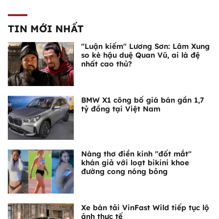
TIN MỚI NHẤT
"Luận kiếm" Lương Sơn: Lâm Xung
so kè hậu duệ Quan Vũ, ai là đệ
nhất cao thủ?
BMW X1 công bố giá bán gần 1,7
tỷ đồng tại Việt Nam
Nàng thơ điền kinh "đốt mắt"
khán giả với loạt bikini khoe
đường cong nóng bỏng
Xe bán tải VinFast Wild tiếp tục lộ
ảnh thực tế