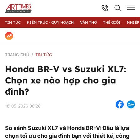
TIN TỨC
KIẾN TRÚC - QUY HOẠCH
VĂN THƠ
THẾ GIỚI
NHIẾP
TRANG CHỦ
TIN TỨC
Honda BR-V vs Suzuki XL7:
Chọn xe nào hợp cho gia
đình?
18-05-2026 06:28
So sánh Suzuki XL7 và Honda BR-V: Đâu là lựa
chọn tối ưu cho gia đình bạn với thiết kế, công