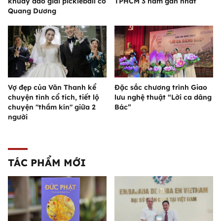
khuấy đảo giải pickleball có
TPHCM 3 năm gần nhất
Quang Dương
Vợ đẹp của Văn Thanh kể
Đặc sắc chương trình Giao
chuyện tình cổ tích, tiết lộ
lưu nghệ thuật “Lời ca dâng
chuyện "thầm kín" giữa 2
Bác”
người
TÁC PHẨM MỚI