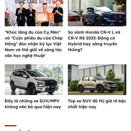
"Khúc lãng du của Cụ Mén"
So sánh Honda CR-V L và
và "Cuộc phiêu du của Chép
CR-V RS 2025: Động cơ
Hồng" đón nhận kỷ lục Việt
Hybrid hay xăng truyền
Nam và thế giới về sáng tác
thống?
văn học nghệ thuật
Đây là những xe SUV/MPV
Top xe SUV đô thị giá rẻ bậc
không nên bỏ qua hiện nay
nhất hiện nay