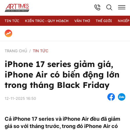
TIN TỨC
KIẾN TRÚC - QUY HOẠCH
VĂN THƠ
THẾ GIỚI
NHIẾP
TRANG CHỦ
TIN TỨC
iPhone 17 series giảm giá,
iPhone Air có biến động lớn
trong tháng Black Friday
12-11-2025 16:50
Cả iPhone 17 series và iPhone Air đều đã giảm
giá so với tháng trước, trong đó iPhone Air có