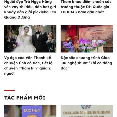
Người đẹp Trà Ngọc Hằng
Tham khảo điểm chuẩn các
vén váy thi đấu, dàn hot girl
trường thuộc ĐH Quốc gia
khuấy đảo giải pickleball có
TPHCM 3 năm gần nhất
Quang Dương
Vợ đẹp của Văn Thanh kể
Đặc sắc chương trình Giao
chuyện tình cổ tích, tiết lộ
lưu nghệ thuật “Lời ca dâng
chuyện "thầm kín" giữa 2
Bác”
người
TÁC PHẨM MỚI