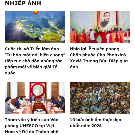
NHIẾP ẢNH
Cuộc thi và Triển lãm ảnh
Nhìn lại lễ tuyên phong
"Tự hào một dải biên cương"
Chân phước Cha Phanxicô
tiếp tục chờ đón những tác
Xaviê Trương Bửu Diệp qua
phẩm mới về biên giới Tổ
ảnh
quốc
Tham vấn ý kiến của Văn
10 bức ảnh ẩm thực đẹp
phòng UNESCO tại Việt
nhất năm 2026
Nam về Đề án Thành phố