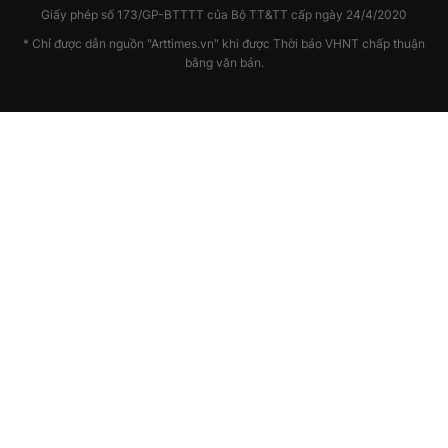
Giấy phép số 173/GP-BTTTT của Bộ TT&TT cấp ngày 24/4/2020
* Chỉ được dẫn nguồn "Arttimes.vn" khi được Thời báo VHNT chấp thuận
bằng văn bản.