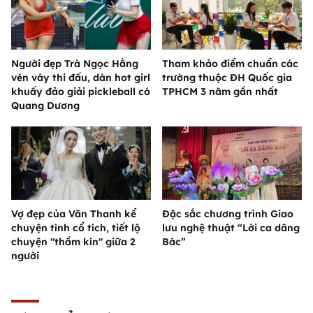
Người đẹp Trà Ngọc Hằng
Tham khảo điểm chuẩn các
vén váy thi đấu, dàn hot girl
trường thuộc ĐH Quốc gia
khuấy đảo giải pickleball có
TPHCM 3 năm gần nhất
Quang Dương
Vợ đẹp của Văn Thanh kể
Đặc sắc chương trình Giao
chuyện tình cổ tích, tiết lộ
lưu nghệ thuật “Lời ca dâng
chuyện "thầm kín" giữa 2
Bác”
người