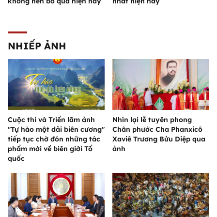
không nên bỏ qua hiện nay
nhất hiện nay
NHIẾP ẢNH
Cuộc thi và Triển lãm ảnh
Nhìn lại lễ tuyên phong
"Tự hào một dải biên cương"
Chân phước Cha Phanxicô
tiếp tục chờ đón những tác
Xaviê Trương Bửu Diệp qua
phẩm mới về biên giới Tổ
ảnh
quốc