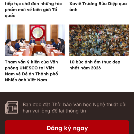
tiếp tục chờ đón những tác
Xaviê Trương Bửu Diệp qua
phẩm mới về biên giới Tổ
ảnh
quốc
Tham vấn ý kiến của Văn
10 bức ảnh ẩm thực đẹp
phòng UNESCO tại Việt
nhất năm 2026
Nam về Đề án Thành phố
Nhiếp ảnh Việt Nam
Bạn đọc đặt Thời báo Văn học Nghệ thuật dài
hạn vui lòng để lại thông tin
Đăng ký ngay