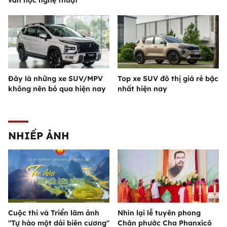
văn học nghệ thuật
Đây là những xe SUV/MPV
Top xe SUV đô thị giá rẻ bậc
không nên bỏ qua hiện nay
nhất hiện nay
NHIẾP ẢNH
Cuộc thi và Triển lãm ảnh
Nhìn lại lễ tuyên phong
"Tự hào một dải biên cương"
Chân phước Cha Phanxicô