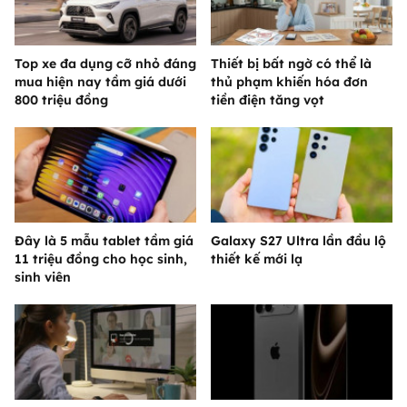
Top xe đa dụng cỡ nhỏ đáng
Thiết bị bất ngờ có thể là
mua hiện nay tầm giá dưới
thủ phạm khiến hóa đơn
800 triệu đồng
tiền điện tăng vọt
Đây là 5 mẫu tablet tầm giá
Galaxy S27 Ultra lần đầu lộ
11 triệu đồng cho học sinh,
thiết kế mới lạ
sinh viên