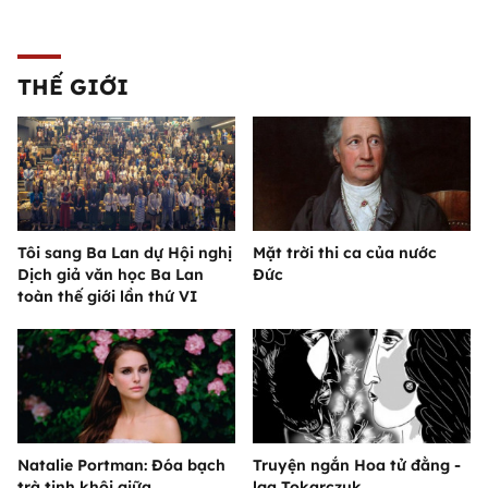
THẾ GIỚI
Tôi sang Ba Lan dự Hội nghị
Mặt trời thi ca của nước
Dịch giả văn học Ba Lan
Đức
toàn thế giới lần thứ VI
Natalie Portman: Đóa bạch
Truyện ngắn Hoa tử đằng -
trà tinh khôi giữa
lga Tokarczuk