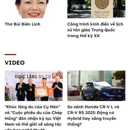
Thơ Bùi Biên Linh
Công trình kinh điển về lịch
sử tôn giáo Trung Quốc
trong thế kỷ XX
VIDEO
"Khúc lãng du của Cụ Mén"
So sánh Honda CR-V L và
và "Cuộc phiêu du của Chép
CR-V RS 2025: Động cơ
Hồng" đón nhận kỷ lục Việt
Hybrid hay xăng truyền
Nam và thế giới về sáng tác
thống?