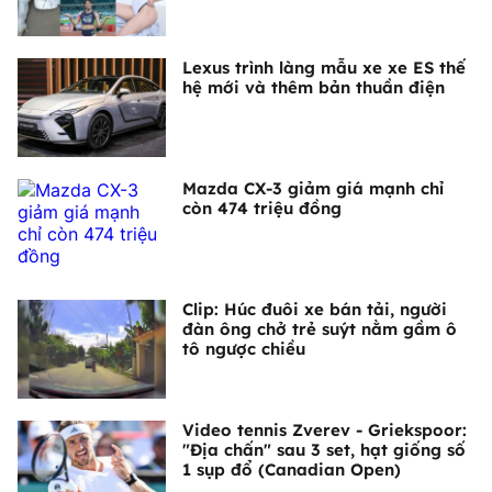
Lexus trình làng mẫu xe xe ES thế
hệ mới và thêm bản thuần điện
Mazda CX-3 giảm giá mạnh chỉ
còn 474 triệu đồng
Clip: Húc đuôi xe bán tải, người
đàn ông chở trẻ suýt nằm gầm ô
tô ngược chiều
Video tennis Zverev - Griekspoor:
"Địa chấn" sau 3 set, hạt giống số
1 sụp đổ (Canadian Open)