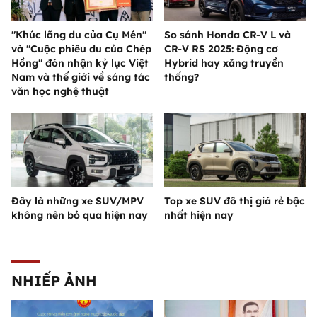
"Khúc lãng du của Cụ Mén"
So sánh Honda CR-V L và
và "Cuộc phiêu du của Chép
CR-V RS 2025: Động cơ
Hồng" đón nhận kỷ lục Việt
Hybrid hay xăng truyền
Nam và thế giới về sáng tác
thống?
văn học nghệ thuật
Đây là những xe SUV/MPV
Top xe SUV đô thị giá rẻ bậc
không nên bỏ qua hiện nay
nhất hiện nay
NHIẾP ẢNH