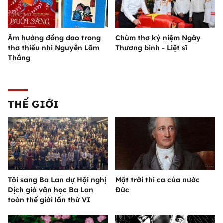
Âm hưởng đồng dao trong
Chùm thơ kỷ niệm Ngày
thơ thiếu nhi Nguyễn Lãm
Thương binh - Liệt sĩ
Thắng
THẾ GIỚI
Tôi sang Ba Lan dự Hội nghị
Mặt trời thi ca của nước
Dịch giả văn học Ba Lan
Đức
toàn thế giới lần thứ VI