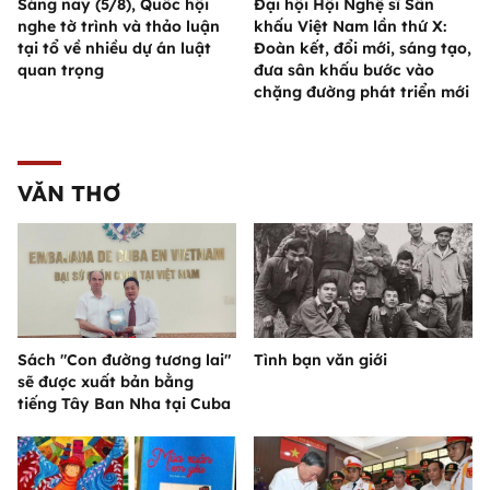
Sáng nay (5/8), Quốc hội
Đại hội Hội Nghệ sĩ Sân
nghe tờ trình và thảo luận
khấu Việt Nam lần thứ X:
tại tổ về nhiều dự án luật
Đoàn kết, đổi mới, sáng tạo,
quan trọng
đưa sân khấu bước vào
chặng đường phát triển mới
VĂN THƠ
Sách "Con đường tương lai"
Tình bạn văn giới
sẽ được xuất bản bằng
tiếng Tây Ban Nha tại Cuba