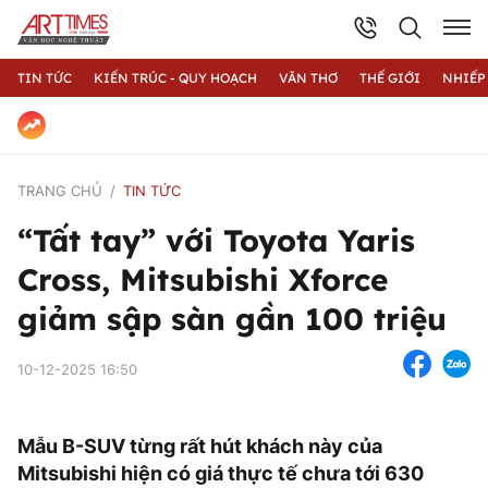
TIN TỨC
KIẾN TRÚC - QUY HOẠCH
VĂN THƠ
THẾ GIỚI
NHIẾP
TRANG CHỦ
TIN TỨC
“Tất tay” với Toyota Yaris
Cross, Mitsubishi Xforce
giảm sập sàn gần 100 triệu
10-12-2025 16:50
Mẫu B-SUV từng rất hút khách này của
Mitsubishi hiện có giá thực tế chưa tới 630