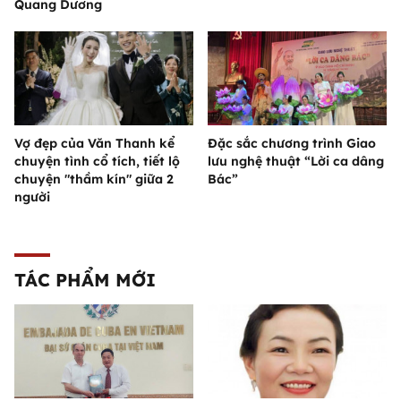
Quang Dương
Vợ đẹp của Văn Thanh kể
Đặc sắc chương trình Giao
chuyện tình cổ tích, tiết lộ
lưu nghệ thuật “Lời ca dâng
chuyện "thầm kín" giữa 2
Bác”
người
TÁC PHẨM MỚI