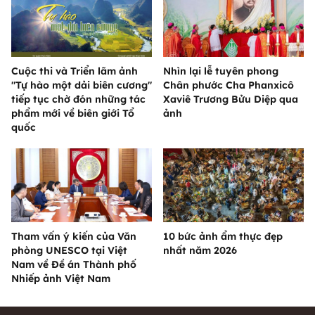
Cuộc thi và Triển lãm ảnh
Nhìn lại lễ tuyên phong
"Tự hào một dải biên cương"
Chân phước Cha Phanxicô
tiếp tục chờ đón những tác
Xaviê Trương Bửu Diệp qua
phẩm mới về biên giới Tổ
ảnh
quốc
Tham vấn ý kiến của Văn
10 bức ảnh ẩm thực đẹp
phòng UNESCO tại Việt
nhất năm 2026
Nam về Đề án Thành phố
Nhiếp ảnh Việt Nam