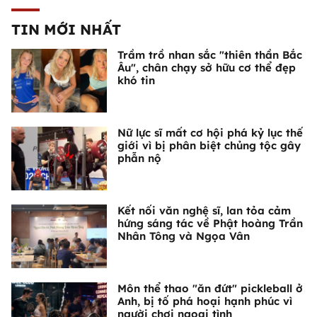
TIN MỚI NHẤT
Trầm trồ nhan sắc "thiên thần Bắc
Âu", chân chạy sở hữu cơ thể đẹp
khó tin
Nữ lực sĩ mất cơ hội phá kỷ lục thế
giới vì bị phân biệt chủng tộc gây
phẫn nộ
Kết nối văn nghệ sĩ, lan tỏa cảm
hứng sáng tác về Phật hoàng Trần
Nhân Tông và Ngọa Vân
Môn thể thao "ăn đứt" pickleball ở
Anh, bị tố phá hoại hạnh phúc vì
người chơi ngoại tình