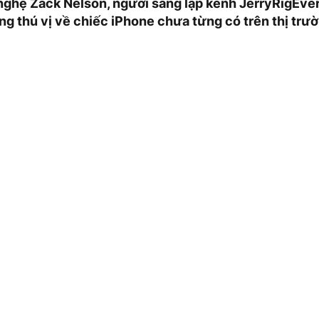
ghệ Zack Nelson, người sáng lập kênh JerryRigEver
g thú vị về chiếc iPhone chưa từng có trên thị trườ