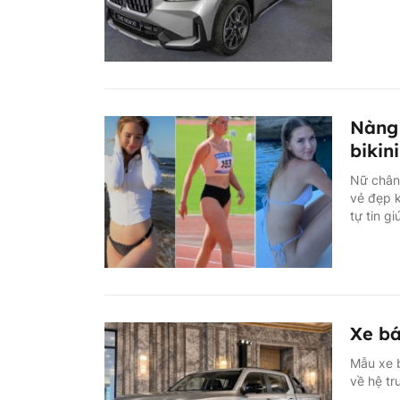
Nàng 
bikin
Nữ chân 
vẻ đẹp k
tự tin g
Xe bá
Mẫu xe b
về hệ tr