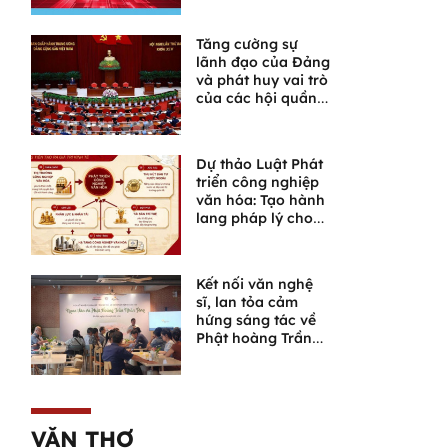
Tăng cường sự
lãnh đạo của Đảng
và phát huy vai trò
của các hội quần
chúng trong giai
đoạn phát triển
mới
Dự thảo Luật Phát
triển công nghiệp
văn hóa: Tạo hành
lang pháp lý cho
một lĩnh vực giàu
tiềm năng
Kết nối văn nghệ
sĩ, lan tỏa cảm
hứng sáng tác về
Phật hoàng Trần
Nhân Tông và
Ngọa Vân
VĂN THƠ