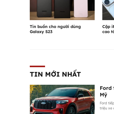
Tin buồn cho người dùng
Cặp i
Galaxy S23
cao t
TIN MỚI NHẤT
Ford 
Mỹ
Ford tiế
triệu xe