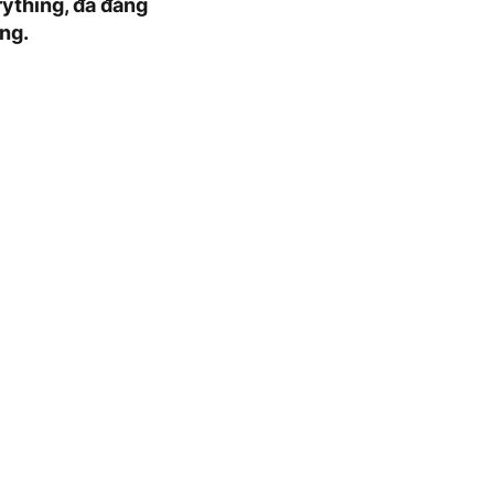
ything, đã đăng
ng.