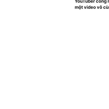
YouTuber công n
một video vô cùn