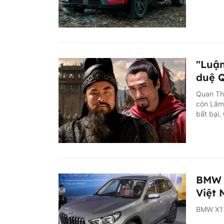
"Luận
duệ Q
Quan Th
còn Lâm 
bất bại.
BMW X
Việt
BMW X1 t