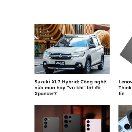
Suzuki XL7 Hybrid: Công nghệ
Lenov
nửa mùa hay "vũ khí" lật đổ
Thin
Xpander?
tin