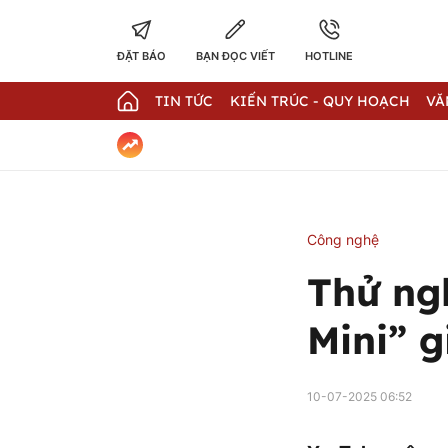
ĐẶT BÁO
BẠN ĐỌC VIẾT
HOTLINE
TIN TỨC
KIẾN TRÚC - QUY HOẠCH
VĂ
Công nghệ
Thử ng
Mini” g
10-07-2025 06:52