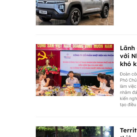
Lãnh 
với N
khó k
Đoàn cô
Phó Chủ 
làm việc
nhằm đán
kiến ngh
tạo điều
Terri