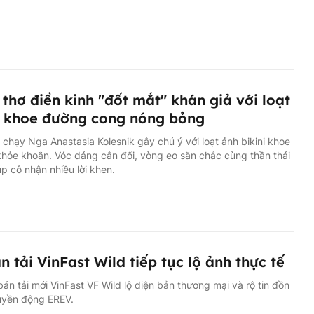
thơ điền kinh "đốt mắt" khán giả với loạt
i khoe đường cong nóng bỏng
chạy Nga Anastasia Kolesnik gây chú ý với loạt ảnh bikini khoe
hỏe khoắn. Vóc dáng cân đối, vòng eo săn chắc cùng thần thái
iúp cô nhận nhiều lời khen.
n tải VinFast Wild tiếp tục lộ ảnh thực tế
án tải mới VinFast VF Wild lộ diện bản thương mại và rộ tin đồn
uyền động EREV.