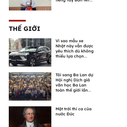
tiếng Tây Ban Nha
tại Cuba
THẾ GIỚI
Vì sao mẫu xe
Nhật này vẫn được
yêu thích dù không
thiếu lựa chọn
khác?
Tôi sang Ba Lan dự
Hội nghị Dịch giả
văn học Ba Lan
toàn thế giới lần
thứ VI
Mặt trời thi ca của
nước Đức