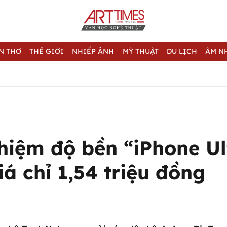
N THƠ
THẾ GIỚI
NHIẾP ẢNH
MỸ THUẬT
DU LỊCH
ÂM N
hiệm độ bền “iPhone Ul
iá chỉ 1,54 triệu đồng