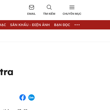
EMAIL
TÌM KIẾM
CHUYÊN MỤC
HẠC
SÂN KHẤU - ĐIỆN ẢNH
BẠN ĐỌC
tra