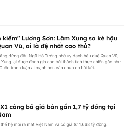
 kiếm" Lương Sơn: Lâm Xung so kè hậu
uan Vũ, ai là đệ nhất cao thủ?
ắng đứng đầu Ngũ Hổ Tướng nhờ uy danh hậu duệ Quan Vũ,
Xung lại được đánh giá cao bởi thành tích thực chiến gần như
 Cuộc tranh luận ai mạnh hơn vẫn chưa có hồi kết.
1 công bố giá bán gần 1,7 tỷ đồng tại
 Nam
hế hệ mới ra mắt Việt Nam và có giá từ 1,668 tỷ đồng.