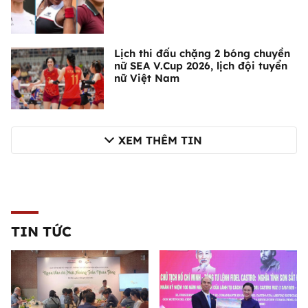
Lịch thi đấu chặng 2 bóng chuyền
nữ SEA V.Cup 2026, lịch đội tuyển
nữ Việt Nam
XEM THÊM TIN
TIN TỨC