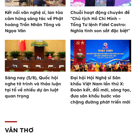
Kết nối văn nghệ sĩ, lan tỏa
Chuỗi hoạt động chuyên đề
cảm hứng sáng tác về Phật
"Chủ tịch Hồ Chí Minh –
hoàng Trần Nhân Tông và
Tổng Tư lệnh Fidel Castro:
Ngọa Vân
Nghĩa tình son sắt đặc biệt"
Sáng nay (5/8), Quốc hội
Đại hội Hội Nghệ sĩ Sân
nghe tờ trình và thảo luận
khấu Việt Nam lần thứ X:
tại tổ về nhiều dự án luật
Đoàn kết, đổi mới, sáng tạo,
quan trọng
đưa sân khấu bước vào
chặng đường phát triển mới
VĂN THƠ