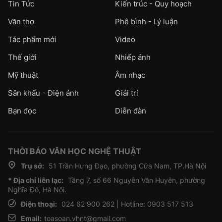
Tin Tức
Kiến trúc - Quy hoạch
Văn thơ
Phê bình - Lý luận
Tác phẩm mới
Video
Thế giới
Nhiếp ảnh
Mỹ thuật
Âm nhạc
Sân khấu - Điện ảnh
Giải trí
Bạn đọc
Diễn đàn
THỜI BÁO VĂN HỌC NGHỆ THUẬT
Trụ sở:
51 Trần Hưng Đạo, phường Cửa Nam, TP.Hà Nội
* Địa chỉ liên lạc:
Tầng 7, số 66 Nguyễn Văn Huyên, phường
Nghĩa Đô, Hà Nội.
Điện thoại:
024 62 900 262 | Hotline: 0903 517 513
Email:
toasoan.vhnt@gmail.com