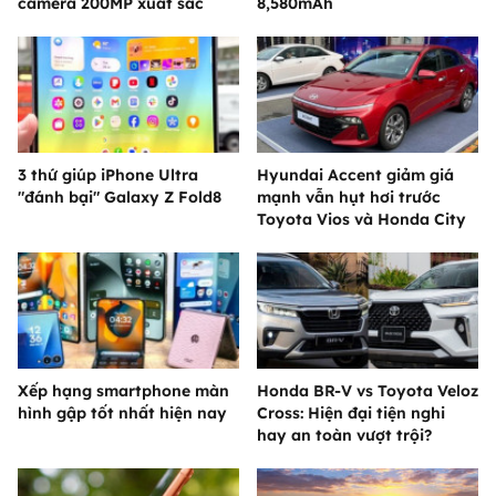
camera 200MP xuất sắc
8,580mAh
3 thứ giúp iPhone Ultra
Hyundai Accent giảm giá
"đánh bại" Galaxy Z Fold8
mạnh vẫn hụt hơi trước
Toyota Vios và Honda City
Xếp hạng smartphone màn
Honda BR-V vs Toyota Veloz
hình gập tốt nhất hiện nay
Cross: Hiện đại tiện nghi
hay an toàn vượt trội?