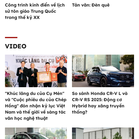
Công trình kinh điển về lịch
Tản văn: Đèn quê
sử tôn giáo Trung Quốc
trong thế kỷ XX
VIDEO
"Khúc lãng du của Cụ Mén"
So sánh Honda CR-V L và
và "Cuộc phiêu du của Chép
CR-V RS 2025: Động cơ
Hồng" đón nhận kỷ lục Việt
Hybrid hay xăng truyền
Nam và thế giới về sáng tác
thống?
văn học nghệ thuật