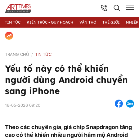
TIN TỨC
KIẾN TRÚC - QUY HOẠCH
VĂN THƠ
THẾ GIỚI
NHIẾP
TRANG CHỦ
TIN TỨC
Yếu tố này có thể khiến
người dùng Android chuyển
sang iPhone
16-05-2026 09:20
Theo các chuyên gia, giá chip Snapdragon tăng
cao có thể khiến nhiều người hâm mộ Android