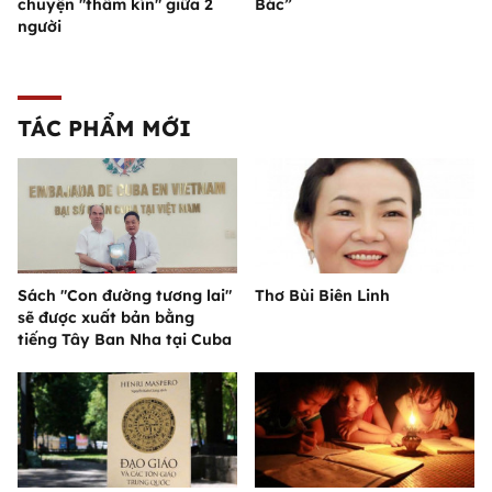
chuyện "thầm kín" giữa 2
Bác”
người
TÁC PHẨM MỚI
Sách "Con đường tương lai"
Thơ Bùi Biên Linh
sẽ được xuất bản bằng
tiếng Tây Ban Nha tại Cuba