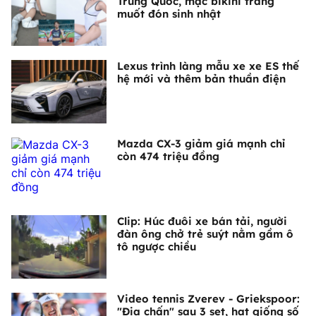
Trung Quốc, mặc bikini trắng
muốt đón sinh nhật
Lexus trình làng mẫu xe xe ES thế
hệ mới và thêm bản thuần điện
Mazda CX-3 giảm giá mạnh chỉ
còn 474 triệu đồng
Clip: Húc đuôi xe bán tải, người
đàn ông chở trẻ suýt nằm gầm ô
tô ngược chiều
Video tennis Zverev - Griekspoor:
"Địa chấn" sau 3 set, hạt giống số