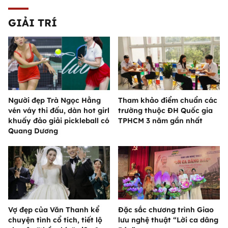
GIẢI TRÍ
Người đẹp Trà Ngọc Hằng
Tham khảo điểm chuẩn các
vén váy thi đấu, dàn hot girl
trường thuộc ĐH Quốc gia
khuấy đảo giải pickleball có
TPHCM 3 năm gần nhất
Quang Dương
Vợ đẹp của Văn Thanh kể
Đặc sắc chương trình Giao
chuyện tình cổ tích, tiết lộ
lưu nghệ thuật “Lời ca dâng