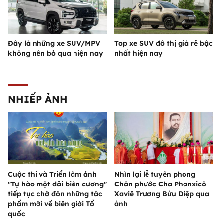
Đây là những xe SUV/MPV
Top xe SUV đô thị giá rẻ bậc
không nên bỏ qua hiện nay
nhất hiện nay
NHIẾP ẢNH
Cuộc thi và Triển lãm ảnh
Nhìn lại lễ tuyên phong
"Tự hào một dải biên cương"
Chân phước Cha Phanxicô
tiếp tục chờ đón những tác
Xaviê Trương Bửu Diệp qua
phẩm mới về biên giới Tổ
ảnh
quốc