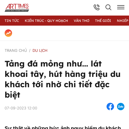
TIN TỨC
KIẾN TRÚC - QUY HOẠCH
VĂN THƠ
THẾ GIỚI
NHIẾP
TRANG CHỦ
DU LỊCH
Tảng đá mỏng như... lát
khoai tây, hút hàng triệu du
khách tới nhờ chi tiết đặc
biệt
07-09-2023 12:00
Sự thật về những bức ảnh nguy hiểm du khách