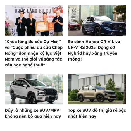
"Khúc lãng du của Cụ Mén"
So sánh Honda CR-V L và
và "Cuộc phiêu du của Chép
CR-V RS 2025: Động cơ
Hồng" đón nhận kỷ lục Việt
Hybrid hay xăng truyền
Nam và thế giới về sáng tác
thống?
văn học nghệ thuật
Đây là những xe SUV/MPV
Top xe SUV đô thị giá rẻ bậc
không nên bỏ qua hiện nay
nhất hiện nay