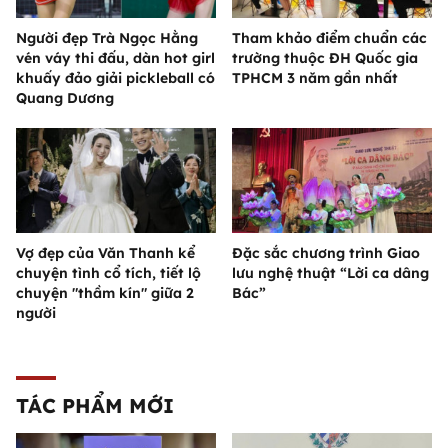
Người đẹp Trà Ngọc Hằng
Tham khảo điểm chuẩn các
vén váy thi đấu, dàn hot girl
trường thuộc ĐH Quốc gia
khuấy đảo giải pickleball có
TPHCM 3 năm gần nhất
Quang Dương
Vợ đẹp của Văn Thanh kể
Đặc sắc chương trình Giao
chuyện tình cổ tích, tiết lộ
lưu nghệ thuật “Lời ca dâng
chuyện "thầm kín" giữa 2
Bác”
người
TÁC PHẨM MỚI