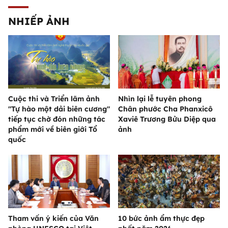
NHIẾP ẢNH
Cuộc thi và Triển lãm ảnh
Nhìn lại lễ tuyên phong
"Tự hào một dải biên cương"
Chân phước Cha Phanxicô
tiếp tục chờ đón những tác
Xaviê Trương Bửu Diệp qua
phẩm mới về biên giới Tổ
ảnh
quốc
Tham vấn ý kiến của Văn
10 bức ảnh ẩm thực đẹp