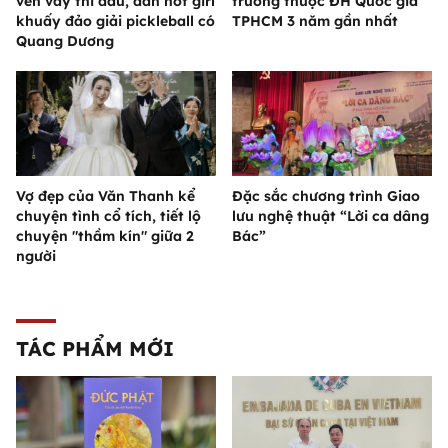
vén váy thi đấu, dàn hot girl
trường thuộc ĐH Quốc gia
khuấy đảo giải pickleball có
TPHCM 3 năm gần nhất
Quang Dương
Vợ đẹp của Văn Thanh kể
Đặc sắc chương trình Giao
chuyện tình cổ tích, tiết lộ
lưu nghệ thuật “Lời ca dâng
chuyện "thầm kín" giữa 2
Bác”
người
TÁC PHẨM MỚI