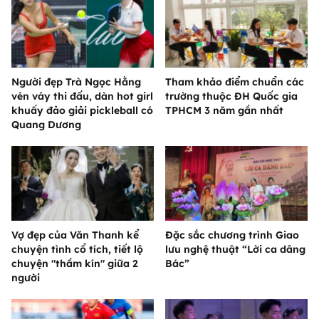
Người đẹp Trà Ngọc Hằng
Tham khảo điểm chuẩn các
vén váy thi đấu, dàn hot girl
trường thuộc ĐH Quốc gia
khuấy đảo giải pickleball có
TPHCM 3 năm gần nhất
Quang Dương
Vợ đẹp của Văn Thanh kể
Đặc sắc chương trình Giao
chuyện tình cổ tích, tiết lộ
lưu nghệ thuật “Lời ca dâng
chuyện "thầm kín" giữa 2
Bác”
người