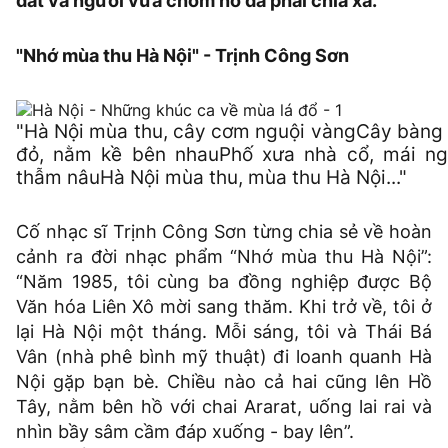
đất và người vừa chớm nở đã phải chia xa.
"Nhớ mùa thu Hà Nội" - Trịnh Công Sơn
"Hà Nội mùa thu, cây cơm nguội vàngCây bàng 
đỏ, nằm kề bên nhauPhố xưa nhà cổ, mái ng
thẫm nâuHà Nội mùa thu, mùa thu Hà Nội..."
Cố nhạc sĩ Trịnh Công Sơn từng chia sẻ về hoàn
cảnh ra đời nhạc phẩm “Nhớ mùa thu Hà Nội”:
“Năm 1985, tôi cùng ba đồng nghiệp được Bộ
Văn hóa Liên Xô mời sang thăm. Khi trở về, tôi ở
lại Hà Nội một tháng. Mỗi sáng, tôi và Thái Bá
Vân (nhà phê bình mỹ thuật) đi loanh quanh Hà
Nội gặp bạn bè. Chiều nào cả hai cũng lên Hồ
Tây, nằm bên hồ với chai Ararat, uống lai rai và
nhìn bầy sâm cầm đáp xuống - bay lên”.