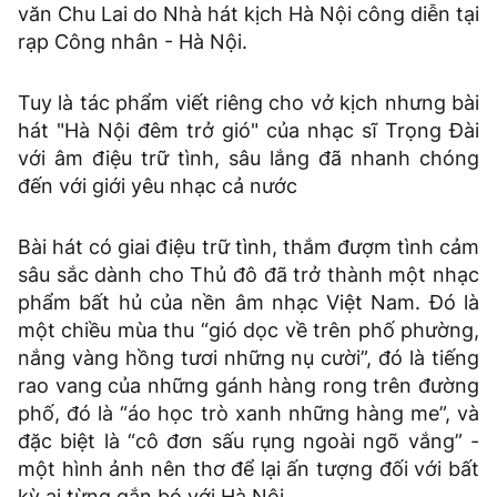
văn Chu Lai do Nhà hát kịch Hà Nội công diễn tại
rạp Công nhân - Hà Nội.
Tuy là tác phẩm viết riêng cho vở kịch nhưng bài
hát "Hà Nội đêm trở gió" của nhạc sĩ Trọng Đài
với âm điệu trữ tình, sâu lắng đã nhanh chóng
đến với giới yêu nhạc cả nước
Bài hát có giai điệu trữ tình, thắm đượm tình cảm
sâu sắc dành cho Thủ đô đã trở thành một nhạc
phẩm bất hủ của nền âm nhạc Việt Nam. Đó là
một chiều mùa thu “gió dọc về trên phố phường,
nắng vàng hồng tươi những nụ cười”, đó là tiếng
rao vang của những gánh hàng rong trên đường
phố, đó là “áo học trò xanh những hàng me”, và
đặc biệt là “cô đơn sấu rụng ngoài ngõ vắng” -
một hình ảnh nên thơ để lại ấn tượng đối với bất
kỳ ai từng gắn bó với Hà Nội.