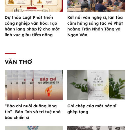
Dự thảo Luật Phát triển
Kết nối văn nghệ sĩ, lan tỏa
công nghiệp văn hóa: Tạo
cảm hứng sáng tác về Phật
hành lang pháp lý cho một
hoàng Trần Nhân Tông và
lĩnh vực giàu tiềm năng
Ngọa Vân
VĂN THƠ
“Báo chí nuôi dưỡng lòng
Ghi chép của một bác sĩ
tin”- Bản lĩnh và trí tuệ nhà
ghép tạng
báo chiến sĩ