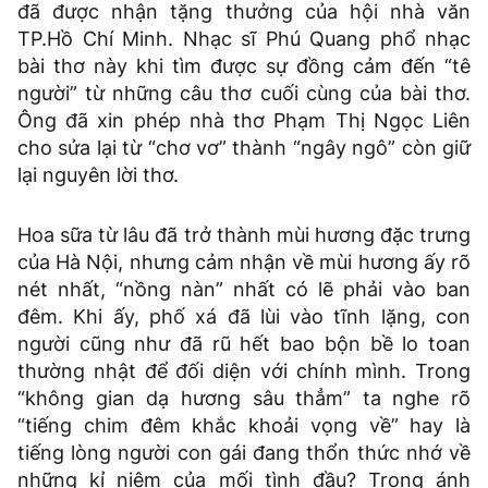
đã được nhận tặng thưởng của hội nhà văn
TP.Hồ Chí Minh. Nhạc sĩ Phú Quang phổ nhạc
bài thơ này khi tìm được sự đồng cảm đến “tê
người” từ những câu thơ cuối cùng của bài thơ.
Ông đã xin phép nhà thơ Phạm Thị Ngọc Liên
cho sửa lại từ “chơ vơ” thành “ngây ngô” còn giữ
lại nguyên lời thơ.
Hoa sữa từ lâu đã trở thành mùi hương đặc trưng
của Hà Nội, nhưng cảm nhận về mùi hương ấy rõ
nét nhất, “nồng nàn” nhất có lẽ phải vào ban
đêm. Khi ấy, phố xá đã lùi vào tĩnh lặng, con
người cũng như đã rũ hết bao bộn bề lo toan
thường nhật để đối diện với chính mình. Trong
“không gian dạ hương sâu thẳm” ta nghe rõ
“tiếng chim đêm khắc khoải vọng về” hay là
tiếng lòng người con gái đang thổn thức nhớ về
những kỉ niệm của mối tình đầu? Trong ánh