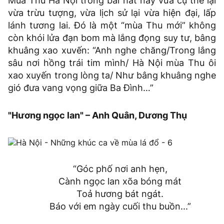
Mùa Thu Hà Nội trong bài hát này vừa cụ thể lại
vừa trừu tượng, vừa lịch sử lại vừa hiện đại, lấp
lánh tương lai. Đó là một “mùa Thu mới” không
còn khói lửa đạn bom mà lắng đọng suy tư, bâng
khuâng xao xuvến: “Anh nghe chăng/Trong lắng
sâu nơi hồng trái tim mình/ Hà Nội mùa Thu ôi
xao xuyến trong lòng ta/ Như bâng khuâng nghe
gió đưa vang vọng giữa Ba Đình…”
"Hương ngọc lan" – Anh Quân, Dương Thụ
“Góc phố nơi anh hẹn,
Cành ngọc lan xõa bóng mát
Toả hương bát ngát.
Báo với em ngày cuối thu buồn...”