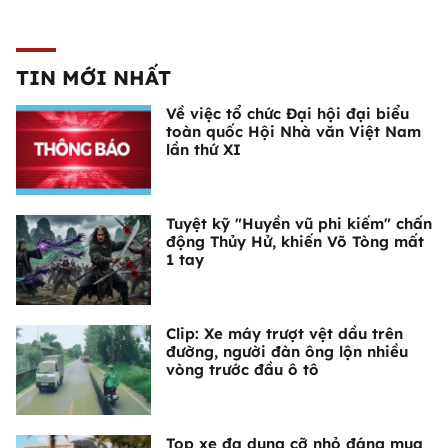
TIN MỚI NHẤT
Về việc tổ chức Đại hội đại biểu
toàn quốc Hội Nhà văn Việt Nam
lần thứ XI
Tuyệt kỹ "Huyền vũ phi kiếm" chấn
động Thủy Hử, khiến Võ Tòng mất
1 tay
Clip: Xe máy trượt vệt dầu trên
đường, người đàn ông lộn nhiều
vòng trước đầu ô tô
Top xe đa dụng cỡ nhỏ đáng mua