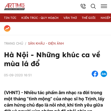
TIN TỨC
KIẾN TRÚC - QUY HOẠCH
VĂN THƠ
THẾ GIỚI
NHIẾP
TRANG CHỦ
SÂN KHẤU - ĐIỆN ẢNH
Hà Nội - Những khúc ca về
mùa lá đổ
05-09-2020 16:51
(VHNT) - Nhiều tác phẩm âm nhạc ra đời trong
một tháng “tình mộng” của nhạc sĩ họ Trịnh, lấy
cảm hứng chủ đạo là nỗi nhớ, khi tình yêu giữa