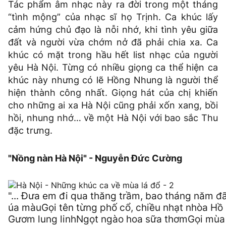
Tác phẩm âm nhạc này ra đời trong một tháng
“tình mộng” của nhạc sĩ họ Trịnh. Ca khúc lấy
cảm hứng chủ đạo là nỗi nhớ, khi tình yêu giữa
đất và người vừa chớm nở đã phải chia xa. Ca
khúc có mặt trong hầu hết list nhạc của người
yêu Hà Nội. Từng có nhiều giọng ca thể hiện ca
khúc này nhưng có lẽ Hồng Nhung là người thể
hiện thành công nhất. Giọng hát của chị khiến
cho những ai xa Hà Nội cũng phải xốn xang, bồi
hồi, nhung nhớ… về một Hà Nội với bao sắc Thu
đặc trưng.
"Nồng nàn Hà Nội" - Nguyễn Đức Cường
"... Đưa em đi qua thăng trầm, bao tháng năm đ
úa màuGọi tên từng phố cổ, chiều nhạt nhòa Hồ
Gươm lung linhNgọt ngào hoa sữa thơmGọi mùa