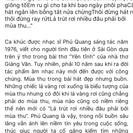
giông tốEm ru gì cho ta khi bao ngày phôi phaC
hát ngân lên bỗng tắt nửa chừngThôi đừng hát r
thôi đừng ray rứtLá trút rơi nhiều đâu phải bởi
mùa thu..."
Ca khúc được nhạc sĩ Phú Quang sáng tác năm
1976, viết cho người tình đầu tiên ở Sài Gòn dựa
trên ý thơ trong bài thơ “Yên tĩnh” của nhà thơ
Giáng Vân. Tuy nhiên, phải 10 năm sau khi ra đời
tác phẩm âm nhạc này mới đến được với công
chúng. Mùa thu trong bài hát đẹp nhưng buồn.
Những chiếc lá vàng rơi xuống là biểu tượng của
mùa thu nhưng có đôi khi lá vàng rơi cũng chẳng
phải do mùa thu, mùa nào cũng có niềm riêng
thế nên mới có “Lá trút rơi nhiều đâu phải bởi
mùa thu”. Phú Quang là vậy, trong nỗi buồn sâu
lắng vẫn ánh lên niềm tin yêu trong cuộc sống,
thúc giục người ta cố gắng kiếm tìm những