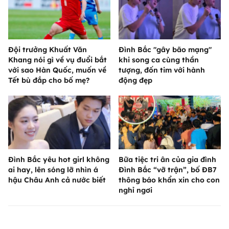
Đội trưởng Khuất Văn
Đình Bắc "gây bão mạng"
Khang nói gì về vụ đuổi bắt
khi song ca cùng thần
với sao Hàn Quốc, muốn về
tượng, đốn tim với hành
Tết bù đắp cho bố mẹ?
động đẹp
Đình Bắc yêu hot girl không
Bữa tiệc tri ân của gia đình
ai hay, lên sóng lỡ nhìn á
Đình Bắc “vỡ trận”, bố ĐB7
hậu Châu Anh cả nước biết
thông báo khẩn xin cho con
nghỉ ngơi