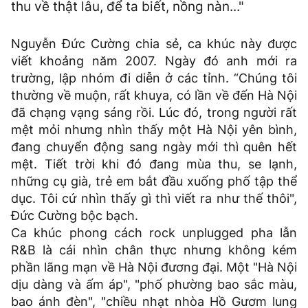
thu về thật lâu, để ta biết, nồng nàn..."
Nguyễn Đức Cường chia sẻ, ca khúc này được
viết khoảng năm 2007. Ngày đó anh mới ra
trường, lập nhóm đi diễn ở các tỉnh. “Chúng tôi
thường về muộn, rất khuya, có lần về đến Hà Nội
đã chạng vạng sáng rồi. Lúc đó, trong người rất
mệt mỏi nhưng nhìn thấy một Hà Nội yên bình,
đang chuyển động sang ngày mới thì quên hết
mệt. Tiết trời khi đó đang mùa thu, se lạnh,
những cụ già, trẻ em bắt đầu xuống phố tập thể
dục. Tôi cứ nhìn thấy gì thì viết ra như thế thôi",
Đức Cường bộc bạch.
Ca khúc phong cách rock unplugged pha lẫn
R&B là cái nhìn chân thực nhưng không kém
phần lãng mạn về Hà Nội đương đại. Một "Hà Nội
dịu dàng và ấm áp", "phố phường bao sắc màu,
bao ánh đèn", "chiều nhạt nhòa Hồ Gươm lung