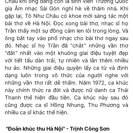
Châu khi ông đang còn là sinh viên Trường Quốc
gia Âm nhạc Sài Gòn nghỉ hè về thăm nhà. Khi
gặp lại, Tô Như Châu có khoe mới sáng tác một
bài thơ về Hà Nội. Đọc xong bài thơ, nhạc sĩ họ
Trần thấy một sự đồng cảm len lỏi trong lòng. Và
ông bắt tay vào phổ nhạc cho bài thơ ngay sau
đó. Nhạc sĩ họ Trần đã “chắt” những vần thơ
“đắt” nhất vào một khuông giai điệu tuyệt đẹp
với tiết tấu dàn trải, tự nhiên và lẫn thêm nhiều
hư ảo. Những giai điệu quyện lấy ca từ và định
dạng luôn trong vô thức của người nghe với
những vần thơ rất dễ thấm. Năm 1972, ca khúc
này chính thức ra đời và được nữ danh ca Thái
Thanh thể hiện đầu tiên. Ca khúc này sau đó
cũng được ca sĩ Hồng Nhung, Thu Phương và
nhiều ca sĩ khác thể hiện.
"Đoản khúc thu Hà Nội" - Trịnh Công Sơn