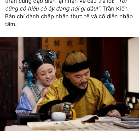
than cùng đạo diễn lại nhận về câu trả lời:
“Tôi
cũng có hiểu cô ấy đang nói gì đâu!”.
Trần Kiến
Bân chỉ đành chấp nhận thực tế và cố diễn nhập
tâm.