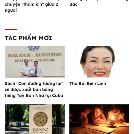
chuyện "thầm kín" giữa 2
Bác”
người
TÁC PHẨM MỚI
Sách "Con đường tương lai"
Thơ Bùi Biên Linh
sẽ được xuất bản bằng
tiếng Tây Ban Nha tại Cuba