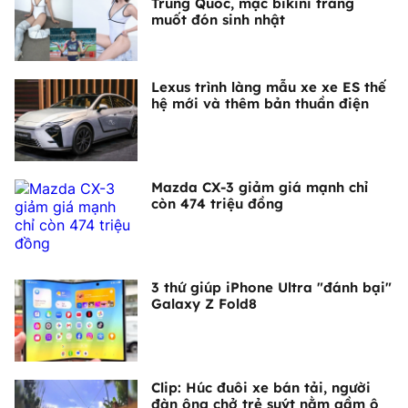
Trung Quốc, mặc bikini trắng
muốt đón sinh nhật
Lexus trình làng mẫu xe xe ES thế
hệ mới và thêm bản thuần điện
Mazda CX-3 giảm giá mạnh chỉ
còn 474 triệu đồng
3 thứ giúp iPhone Ultra "đánh bại"
Galaxy Z Fold8
Clip: Húc đuôi xe bán tải, người
đàn ông chở trẻ suýt nằm gầm ô