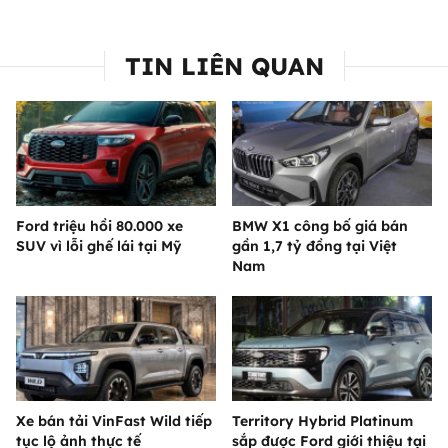
TIN LIÊN QUAN
Ford triệu hồi 80.000 xe
BMW X1 công bố giá bán
SUV vì lỗi ghế lái tại Mỹ
gần 1,7 tỷ đồng tại Việt
Nam
Xe bán tải VinFast Wild tiếp
Territory Hybrid Platinum
tục lộ ảnh thực tế
sắp được Ford giới thiệu tại