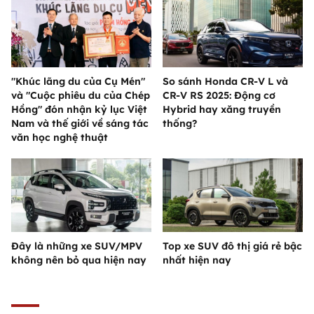
"Khúc lãng du của Cụ Mén"
So sánh Honda CR-V L và
và "Cuộc phiêu du của Chép
CR-V RS 2025: Động cơ
Hồng" đón nhận kỷ lục Việt
Hybrid hay xăng truyền
Nam và thế giới về sáng tác
thống?
văn học nghệ thuật
Đây là những xe SUV/MPV
Top xe SUV đô thị giá rẻ bậc
không nên bỏ qua hiện nay
nhất hiện nay