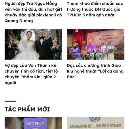
Người đẹp Trà Ngọc Hằng
Tham khảo điểm chuẩn các
vén váy thi đấu, dàn hot girl
trường thuộc ĐH Quốc gia
khuấy đảo giải pickleball có
TPHCM 3 năm gần nhất
Quang Dương
Vợ đẹp của Văn Thanh kể
Đặc sắc chương trình Giao
chuyện tình cổ tích, tiết lộ
lưu nghệ thuật “Lời ca dâng
chuyện "thầm kín" giữa 2
Bác”
người
TÁC PHẨM MỚI