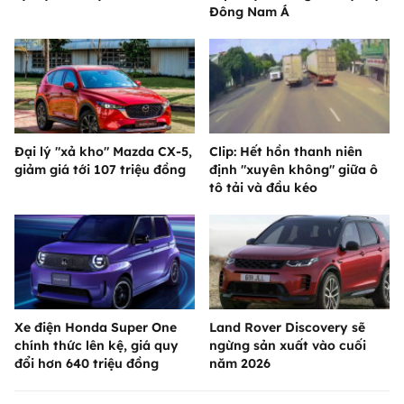
Đông Nam Á
Đại lý "xả kho" Mazda CX-5,
Clip: Hết hồn thanh niên
giảm giá tới 107 triệu đồng
định "xuyên không" giữa ô
tô tải và đầu kéo
Xe điện Honda Super One
Land Rover Discovery sẽ
chính thức lên kệ, giá quy
ngừng sản xuất vào cuối
đổi hơn 640 triệu đồng
năm 2026