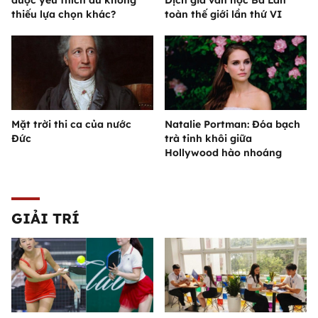
được yêu thích dù không
Dịch giả văn học Ba Lan
thiếu lựa chọn khác?
toàn thế giới lần thứ VI
Mặt trời thi ca của nước
Natalie Portman: Đóa bạch
Đức
trà tinh khôi giữa
Hollywood hào nhoáng
GIẢI TRÍ