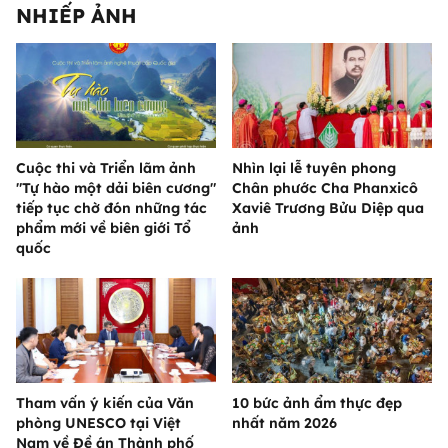
NHIẾP ẢNH
Cuộc thi và Triển lãm ảnh
Nhìn lại lễ tuyên phong
"Tự hào một dải biên cương"
Chân phước Cha Phanxicô
tiếp tục chờ đón những tác
Xaviê Trương Bửu Diệp qua
phẩm mới về biên giới Tổ
ảnh
quốc
Tham vấn ý kiến của Văn
10 bức ảnh ẩm thực đẹp
phòng UNESCO tại Việt
nhất năm 2026
Nam về Đề án Thành phố