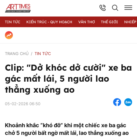
TIN TỨC
KIẾN TRÚC - QUY HOẠCH
VĂN THƠ
THẾ GIỚI
NHIẾP
TRANG CHỦ
TIN TỨC
Clip: "Dở khóc dở cười" xe ba
gác mất lái, 5 người lao
thẳng xuống ao
05-02-2026 06:50
Khoảnh khắc “khó đỡ” khi một chiếc xe ba gác
chở 5 người bất ngờ mất lái, lao thẳng xuống ao