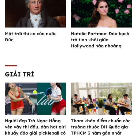
Mặt trời thi ca của nước
Natalie Portman: Đóa bạch
Đức
trà tinh khôi giữa
Hollywood hào nhoáng
GIẢI TRÍ
Người đẹp Trà Ngọc Hằng
Tham khảo điểm chuẩn các
vén váy thi đấu, dàn hot girl
trường thuộc ĐH Quốc gia
khuấy đảo giải pickleball có
TPHCM 3 năm gần nhất