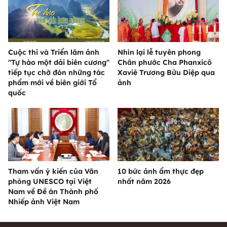
Cuộc thi và Triển lãm ảnh
Nhìn lại lễ tuyên phong
"Tự hào một dải biên cương"
Chân phước Cha Phanxicô
tiếp tục chờ đón những tác
Xaviê Trương Bửu Diệp qua
phẩm mới về biên giới Tổ
ảnh
quốc
Tham vấn ý kiến của Văn
10 bức ảnh ẩm thực đẹp
phòng UNESCO tại Việt
nhất năm 2026
Nam về Đề án Thành phố
Nhiếp ảnh Việt Nam