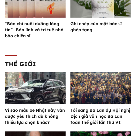
“Báo chí nuôi dưỡng lòng
Ghi chép của một bác sĩ
tin”- Bản lĩnh và trí tuệ nhà
ghép tạng
báo chiến sĩ
THẾ GIỚI
Vì sao mẫu xe Nhật này vẫn
Tôi sang Ba Lan dự Hội nghị
được yêu thích dù không
Dịch giả văn học Ba Lan
thiếu lựa chọn khác?
toàn thế giới lần thứ VI