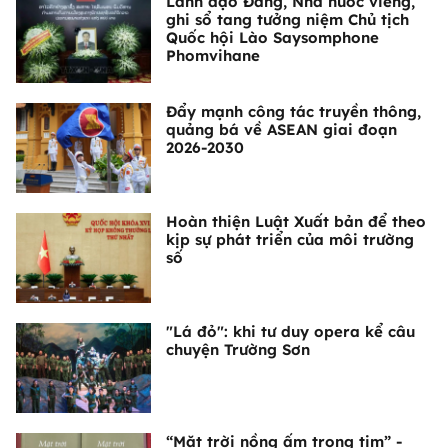
Lãnh đạo Đảng, Nhà nước viếng,
ghi sổ tang tưởng niệm Chủ tịch
Quốc hội Lào Saysomphone
Phomvihane
Đẩy mạnh công tác truyền thông,
quảng bá về ASEAN giai đoạn
2026-2030
Hoàn thiện Luật Xuất bản để theo
kịp sự phát triển của môi trường
số
"Lá đỏ": khi tư duy opera kể câu
chuyện Trường Sơn
“Mặt trời nồng ấm trong tim” -