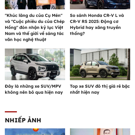
"Khúc lãng du của Cụ Mén"
So sánh Honda CR-V L và
và "Cuộc phiêu du của Chép
CR-V RS 2025: Động cơ
Hồng" đón nhận kỷ lục Việt
Hybrid hay xăng truyền
Nam và thế giới về sáng tác
thống?
văn học nghệ thuật
Đây là những xe SUV/MPV
Top xe SUV đô thị giá rẻ bậc
không nên bỏ qua hiện nay
nhất hiện nay
NHIẾP ẢNH