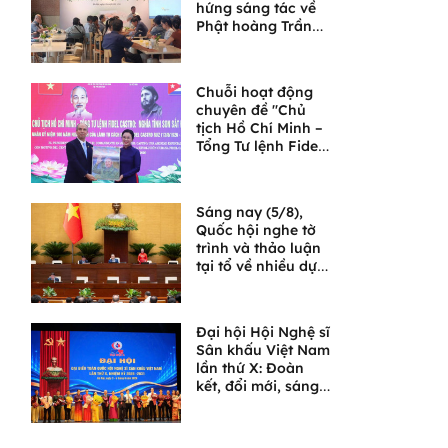
hứng sáng tác về
Phật hoàng Trần
Nhân Tông và
Ngọa Vân
Chuỗi hoạt động
chuyên đề "Chủ
tịch Hồ Chí Minh –
Tổng Tư lệnh Fidel
Castro: Nghĩa tình
son sắt đặc biệt"
Sáng nay (5/8),
Quốc hội nghe tờ
trình và thảo luận
tại tổ về nhiều dự
án luật quan trọng
Đại hội Hội Nghệ sĩ
Sân khấu Việt Nam
lần thứ X: Đoàn
kết, đổi mới, sáng
tạo, đưa sân khấu
bước vào chặng
đường phát triển