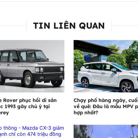
TIN LIÊN QUAN
 Rover phục hồi di sản
Chạy phố hàng ngày, cuố
ic 1993 gây chú ý tại
về quê: Đâu là mẫu MPV 
erey
hợp nhất?