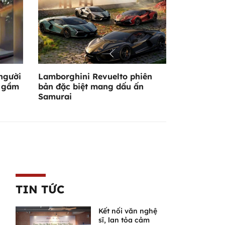
 người
Lamborghini Revuelto phiên
m gầm
bản đặc biệt mang dấu ấn
Samurai
TIN TỨC
Kết nối văn nghệ
sĩ, lan tỏa cảm