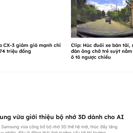
 CX-3 giảm giá mạnh chỉ
Clip: Húc đuôi xe bán tải,
74 triệu đồng
đàn ông chở trẻ suýt nằ
ô tô ngược chiều
ng vừa giới thiệu bộ nhớ 3D dành cho AI
, Samsung vừa công bố bộ nhớ 3D thế hệ mới, thúc đẩy tăng
Tuy nhiên, đây là động thái ảnh hưởng xấu tới thị trường