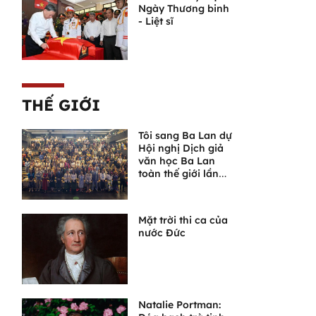
Ngày Thương binh
- Liệt sĩ
THẾ GIỚI
Tôi sang Ba Lan dự
Hội nghị Dịch giả
văn học Ba Lan
toàn thế giới lần
thứ VI
Mặt trời thi ca của
nước Đức
Natalie Portman: