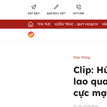
ĐẶT BÁO
BẠN ĐỌC VIẾT
HOTLINE
TIN TỨC
KIẾN TRÚC - QUY HOẠCH
VĂ
Giao thông
Clip: H
lao qu
cực mạ
10-06-2026 06:50