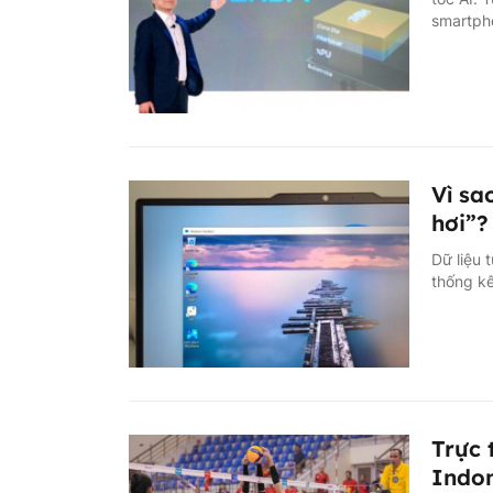
smartph
Vì sa
hơi”?
Dữ liệu 
thống kê
Trực 
Indon