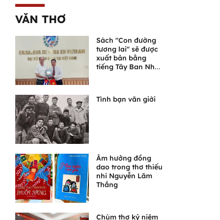
mới
VĂN THƠ
Sách "Con đường
tương lai" sẽ được
xuất bản bằng
tiếng Tây Ban Nha
tại Cuba
Tình bạn văn giới
Âm hưởng đồng
dao trong thơ thiếu
nhi Nguyễn Lãm
Thắng
Chùm thơ kỷ niệm