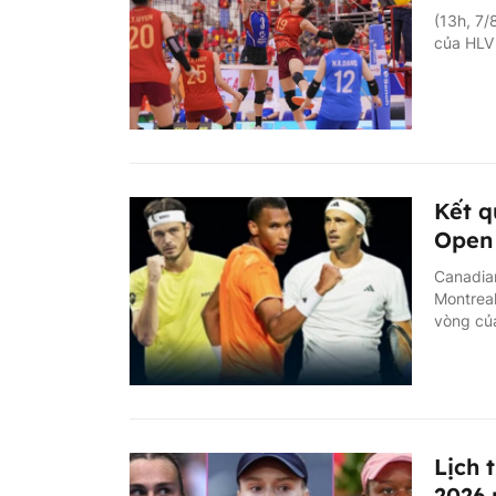
(13h, 7/
của HLV
Kết q
Open 
Canadian
Montreal
vòng của
Lịch 
2026 