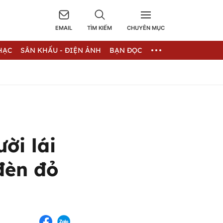
EMAIL
TÌM KIẾM
CHUYÊN MỤC
HẠC
SÂN KHẤU - ĐIỆN ẢNH
BẠN ĐỌC
ời lái
đèn đỏ