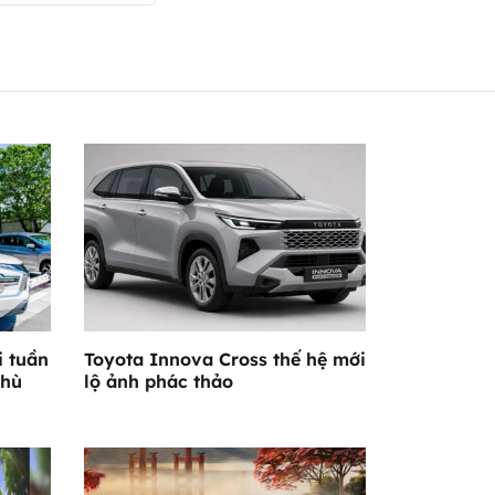
i tuần
Toyota Innova Cross thế hệ mới
phù
lộ ảnh phác thảo