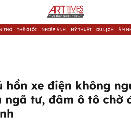
N THƠ
THẾ GIỚI
NHIẾP ẢNH
MỸ THUẬT
DU LỊCH
ÂM N
ú hồn xe điện không ngư
a ngã tư, đâm ô tô chờ 
nh