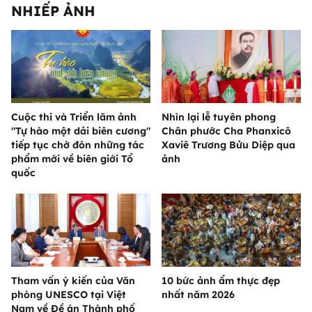
NHIẾP ẢNH
Cuộc thi và Triển lãm ảnh
Nhìn lại lễ tuyên phong
"Tự hào một dải biên cương"
Chân phước Cha Phanxicô
tiếp tục chờ đón những tác
Xaviê Trương Bửu Diệp qua
phẩm mới về biên giới Tổ
ảnh
quốc
Tham vấn ý kiến của Văn
10 bức ảnh ẩm thực đẹp
phòng UNESCO tại Việt
nhất năm 2026
Nam về Đề án Thành phố