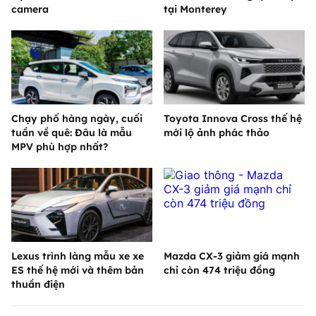
camera
tại Monterey
Chạy phố hàng ngày, cuối
Toyota Innova Cross thế hệ
tuần về quê: Đâu là mẫu
mới lộ ảnh phác thảo
MPV phù hợp nhất?
Lexus trình làng mẫu xe xe
Mazda CX-3 giảm giá mạnh
ES thế hệ mới và thêm bản
chỉ còn 474 triệu đồng
thuần điện