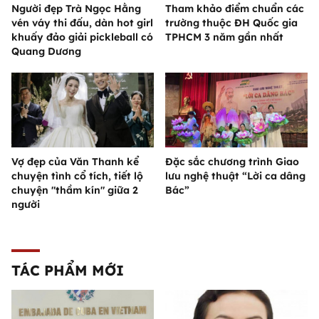
Người đẹp Trà Ngọc Hằng
Tham khảo điểm chuẩn các
vén váy thi đấu, dàn hot girl
trường thuộc ĐH Quốc gia
khuấy đảo giải pickleball có
TPHCM 3 năm gần nhất
Quang Dương
Vợ đẹp của Văn Thanh kể
Đặc sắc chương trình Giao
chuyện tình cổ tích, tiết lộ
lưu nghệ thuật “Lời ca dâng
chuyện "thầm kín" giữa 2
Bác”
người
TÁC PHẨM MỚI