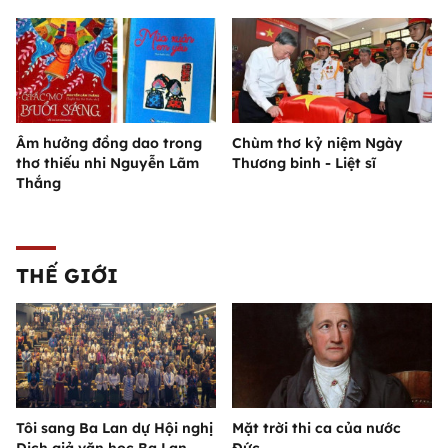
Âm hưởng đồng dao trong
Chùm thơ kỷ niệm Ngày
thơ thiếu nhi Nguyễn Lãm
Thương binh - Liệt sĩ
Thắng
THẾ GIỚI
Tôi sang Ba Lan dự Hội nghị
Mặt trời thi ca của nước