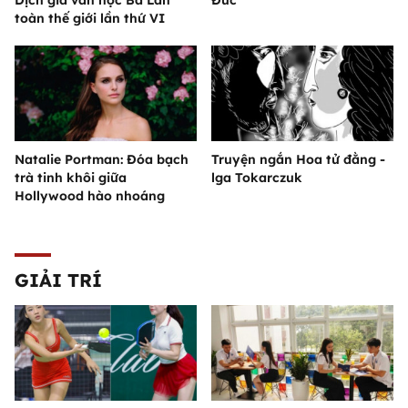
Dịch giả văn học Ba Lan
Đức
toàn thế giới lần thứ VI
Natalie Portman: Đóa bạch
Truyện ngắn Hoa tử đằng -
trà tinh khôi giữa
lga Tokarczuk
Hollywood hào nhoáng
GIẢI TRÍ