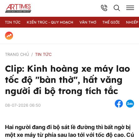
TIN TỨC
KIẾN TRÚC - QUY HOẠCH
VĂN THƠ
THẾ GIỚI
NHIẾP
TRANG CHỦ
TIN TỨC
Clip: Kinh hoàng xe máy lao
tốc độ "bàn thờ", hất văng
người đi bộ trong tích tắc
08-07-2026 06:50
Hai người đang đi bộ sát lề đường thì bất ngờ bị
một xe máy từ phía sau lao tới với tốc độ cao. Cú