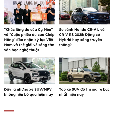
"Khúc lãng du của Cụ Mén"
So sánh Honda CR-V L và
và "Cuộc phiêu du của Chép
CR-V RS 2025: Động cơ
Hồng" đón nhận kỷ lục Việt
Hybrid hay xăng truyền
Nam và thế giới về sáng tác
thống?
văn học nghệ thuật
Đây là những xe SUV/MPV
Top xe SUV đô thị giá rẻ bậc
không nên bỏ qua hiện nay
nhất hiện nay