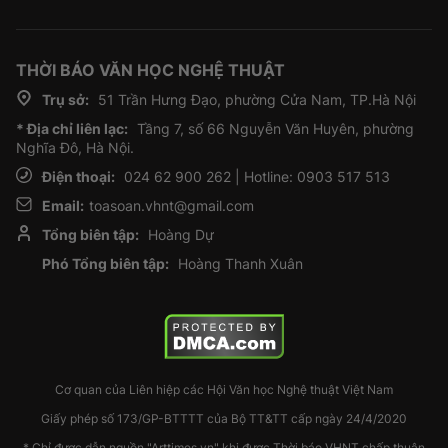
THỜI BÁO VĂN HỌC NGHỆ THUẬT
Trụ sở:
51 Trần Hưng Đạo, phường Cửa Nam, TP.Hà Nội
* Địa chỉ liên lạc:
Tầng 7, số 66 Nguyễn Văn Huyên, phường
Nghĩa Đô, Hà Nội.
Điện thoại:
024 62 900 262 | Hotline: 0903 517 513
Email:
toasoan.vhnt@gmail.com
Tổng biên tập:
Hoàng Dự
Phó Tổng biên tập:
Hoàng Thanh Xuân
Cơ quan của Liên hiệp các Hội Văn học Nghệ thuật Việt Nam
Giấy phép số 173/GP-BTTTT của Bộ TT&TT cấp ngày 24/4/2020
* Chỉ được dẫn nguồn "Arttimes.vn" khi được Thời báo VHNT chấp thuận