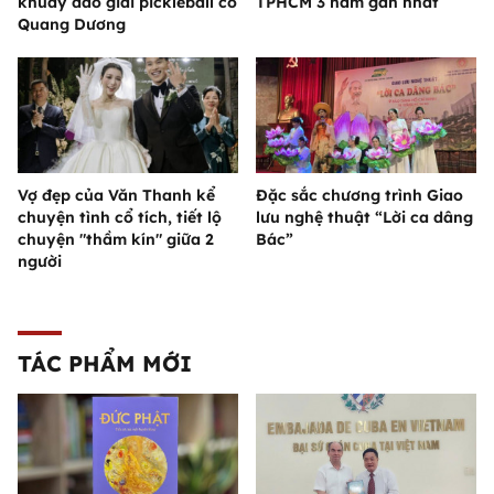
khuấy đảo giải pickleball có
TPHCM 3 năm gần nhất
Quang Dương
Vợ đẹp của Văn Thanh kể
Đặc sắc chương trình Giao
chuyện tình cổ tích, tiết lộ
lưu nghệ thuật “Lời ca dâng
chuyện "thầm kín" giữa 2
Bác”
người
TÁC PHẨM MỚI