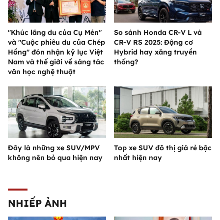
"Khúc lãng du của Cụ Mén"
So sánh Honda CR-V L và
và "Cuộc phiêu du của Chép
CR-V RS 2025: Động cơ
Hồng" đón nhận kỷ lục Việt
Hybrid hay xăng truyền
Nam và thế giới về sáng tác
thống?
văn học nghệ thuật
Đây là những xe SUV/MPV
Top xe SUV đô thị giá rẻ bậc
không nên bỏ qua hiện nay
nhất hiện nay
NHIẾP ẢNH