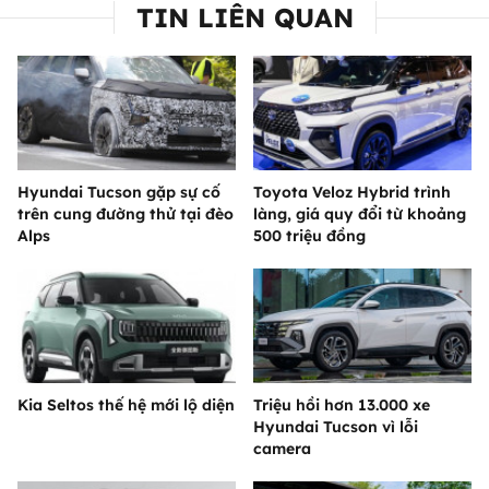
TIN LIÊN QUAN
Hyundai Tucson gặp sự cố
Toyota Veloz Hybrid trình
trên cung đường thử tại đèo
làng, giá quy đổi từ khoảng
Alps
500 triệu đồng
Kia Seltos thế hệ mới lộ diện
Triệu hồi hơn 13.000 xe
Hyundai Tucson vì lỗi
camera