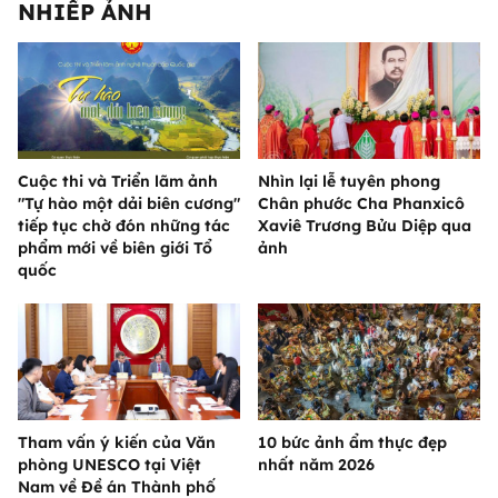
NHIẾP ẢNH
Cuộc thi và Triển lãm ảnh
Nhìn lại lễ tuyên phong
"Tự hào một dải biên cương"
Chân phước Cha Phanxicô
tiếp tục chờ đón những tác
Xaviê Trương Bửu Diệp qua
phẩm mới về biên giới Tổ
ảnh
quốc
Tham vấn ý kiến của Văn
10 bức ảnh ẩm thực đẹp
phòng UNESCO tại Việt
nhất năm 2026
Nam về Đề án Thành phố