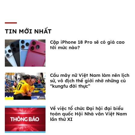
TIN MỚI NHẤT
Cặp iPhone 18 Pro sẽ có giá cao
tới mức nào?
Cầu mây nữ Việt Nam làm nên lịch
sử, vô địch thế giới nhờ những cú
“kungfu đời thực”
Về việc tổ chức Đại hội đại biểu
toàn quốc Hội Nhà văn Việt Nam
lần thứ XI