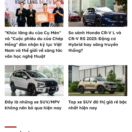
"Khúc lãng du của Cụ Mén"
So sánh Honda CR-V L và
và "Cuộc phiêu du của Chép
CR-V RS 2025: Động cơ
Hồng" đón nhận kỷ lục Việt
Hybrid hay xăng truyền
Nam và thế giới về sáng tác
thống?
văn học nghệ thuật
Đây là những xe SUV/MPV
Top xe SUV đô thị giá rẻ bậc
không nên bỏ qua hiện nay
nhất hiện nay