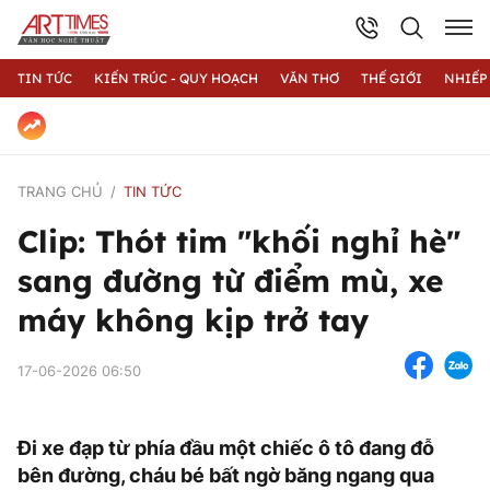
TIN TỨC
KIẾN TRÚC - QUY HOẠCH
VĂN THƠ
THẾ GIỚI
NHIẾP
TRANG CHỦ
TIN TỨC
Clip: Thót tim "khối nghỉ hè"
sang đường từ điểm mù, xe
máy không kịp trở tay
17-06-2026 06:50
Đi xe đạp từ phía đầu một chiếc ô tô đang đỗ
bên đường, cháu bé bất ngờ băng ngang qua