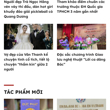
Người đẹp Trà Ngọc Hằng
Tham khảo điểm chuẩn các
vén váy thi đấu, dàn hot girl
trường thuộc ĐH Quốc gia
khuấy đảo giải pickleball có
TPHCM 3 năm gần nhất
Quang Dương
Vợ đẹp của Văn Thanh kể
Đặc sắc chương trình Giao
chuyện tình cổ tích, tiết lộ
lưu nghệ thuật “Lời ca dâng
chuyện "thầm kín" giữa 2
Bác”
người
TÁC PHẨM MỚI