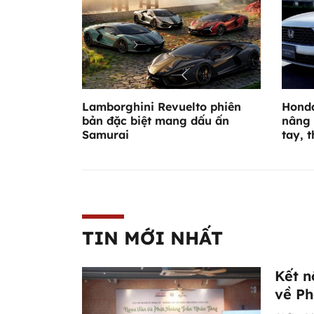
Lamborghini Revuelto phiên
Honda
bản đặc biệt mang dấu ấn
nâng 
Samurai
tay, 
TIN MỚI NHẤT
Kết n
về Ph