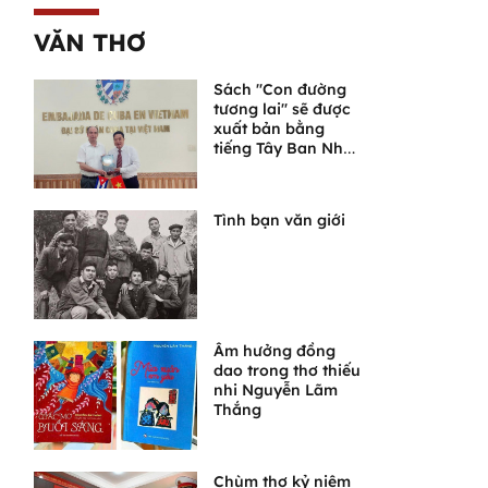
mới
VĂN THƠ
Sách "Con đường
tương lai" sẽ được
xuất bản bằng
tiếng Tây Ban Nha
tại Cuba
Tình bạn văn giới
Âm hưởng đồng
dao trong thơ thiếu
nhi Nguyễn Lãm
Thắng
Chùm thơ kỷ niệm