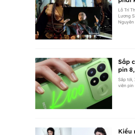
Lỗ Trí T
Lương Sơ
Nguyên G
Sắp 
pin 
Sắp tới
viên pin
Kiều 