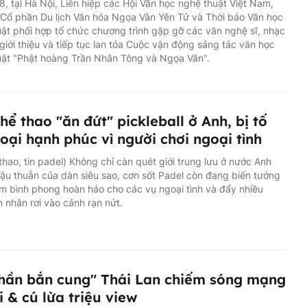
8, tại Hà Nội, Liên hiệp các Hội Văn học nghệ thuật Việt Nam,
Cổ phần Du lịch Văn hóa Ngọa Vân Yên Tử và Thời báo Văn học
ật phối hợp tổ chức chương trình gặp gỡ các văn nghệ sĩ, nhạc
giới thiệu và tiếp tục lan tỏa Cuộc vận động sáng tác văn học
uật "Phật hoàng Trần Nhân Tông và Ngọa Vân".
hể thao "ăn đứt" pickleball ở Anh, bị tố
oại hạnh phúc vì người chơi ngoại tình
 thao, tin padel) Không chỉ càn quét giới trung lưu ở nước Anh
ậu thuẫn của dàn siêu sao, cơn sốt Padel còn đang biến tướng
m bình phong hoàn hảo cho các vụ ngoại tình và đẩy nhiều
 nhân rơi vào cảnh rạn nứt.
hần bắn cung" Thái Lan chiếm sóng mạng
i & cú lừa triệu view