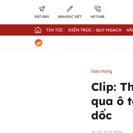
ĐẶT BÁO
BẠN ĐỌC VIẾT
HOTLINE
TIN TỨC
KIẾN TRÚC - QUY HOẠCH
VĂ
Giao thông
Clip: T
qua ô t
dốc
10-05-2026 08:50