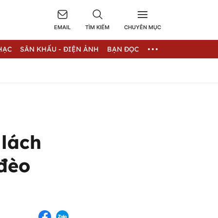
EMAIL
TÌM KIẾM
CHUYÊN MỤC
HẠC
SÂN KHẤU - ĐIỆN ẢNH
BẠN ĐỌC
 lách
 đèo