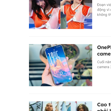
Đoạn vid
động vì 
không th
OnePl
came
Cuối năm
camera 
Cao t
phải 