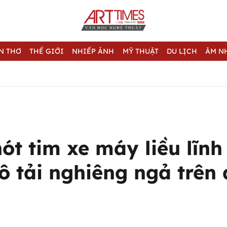
N THƠ
THẾ GIỚI
NHIẾP ẢNH
MỸ THUẬT
DU LỊCH
ÂM N
hót tim xe máy liều lĩnh
ô tải nghiêng ngả trên