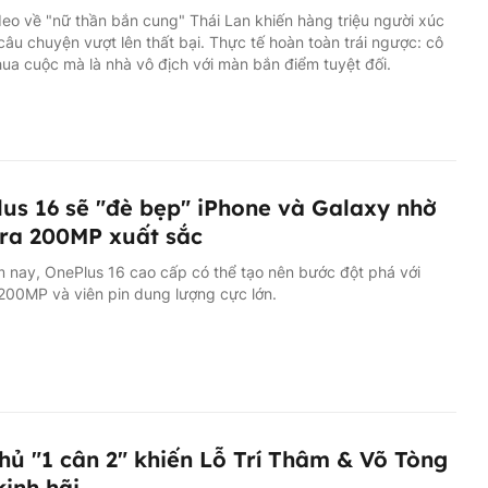
eo về "nữ thần bắn cung" Thái Lan khiến hàng triệu người xúc
câu chuyện vượt lên thất bại. Thực tế hoàn toàn trái ngược: cô
ua cuộc mà là nhà vô địch với màn bắn điểm tuyệt đối.
us 16 sẽ "đè bẹp" iPhone và Galaxy nhờ
ra 200MP xuất sắc
 nay, OnePlus 16 cao cấp có thể tạo nên bước đột phá với
200MP và viên pin dung lượng cực lớn.
hủ "1 cân 2" khiến Lỗ Trí Thâm & Võ Tòng
kinh hãi