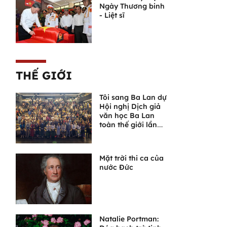
Ngày Thương binh
- Liệt sĩ
THẾ GIỚI
Tôi sang Ba Lan dự
Hội nghị Dịch giả
văn học Ba Lan
toàn thế giới lần
thứ VI
Mặt trời thi ca của
nước Đức
Natalie Portman: