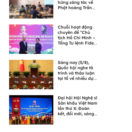
hứng sáng tác về
Phật hoàng Trần
Nhân Tông và
Ngọa Vân
Chuỗi hoạt động
chuyên đề "Chủ
tịch Hồ Chí Minh –
Tổng Tư lệnh Fidel
Castro: Nghĩa tình
son sắt đặc biệt"
Sáng nay (5/8),
Quốc hội nghe tờ
trình và thảo luận
tại tổ về nhiều dự
án luật quan trọng
Đại hội Hội Nghệ sĩ
Sân khấu Việt Nam
lần thứ X: Đoàn
kết, đổi mới, sáng
tạo, đưa sân khấu
bước vào chặng
đường phát triển