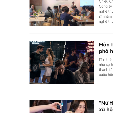
Chiều 6/
Công ty 
nghệ thu
sĩ nhằm 
nghệ th
Môn t
phá h
(Tin thể
nhờ sự h
thành tấ
cuộc hôn
"Nữ t
xã hộ