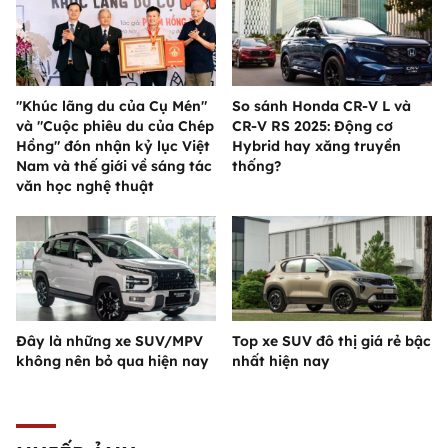
"Khúc lãng du của Cụ Mén"
So sánh Honda CR-V L và
và "Cuộc phiêu du của Chép
CR-V RS 2025: Động cơ
Hồng" đón nhận kỷ lục Việt
Hybrid hay xăng truyền
Nam và thế giới về sáng tác
thống?
văn học nghệ thuật
Đây là những xe SUV/MPV
Top xe SUV đô thị giá rẻ bậc
không nên bỏ qua hiện nay
nhất hiện nay