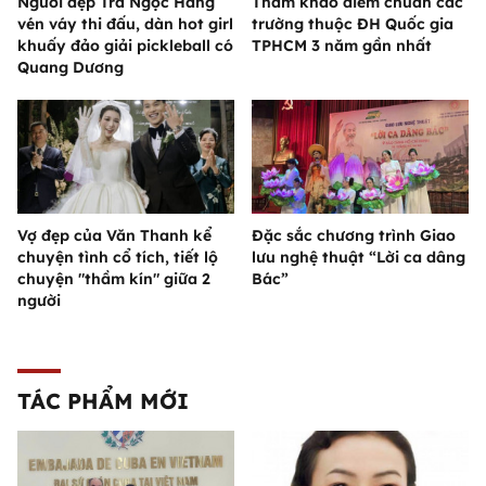
Người đẹp Trà Ngọc Hằng
Tham khảo điểm chuẩn các
vén váy thi đấu, dàn hot girl
trường thuộc ĐH Quốc gia
khuấy đảo giải pickleball có
TPHCM 3 năm gần nhất
Quang Dương
Vợ đẹp của Văn Thanh kể
Đặc sắc chương trình Giao
chuyện tình cổ tích, tiết lộ
lưu nghệ thuật “Lời ca dâng
chuyện "thầm kín" giữa 2
Bác”
người
TÁC PHẨM MỚI