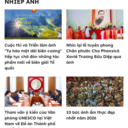
NHIẾP ẢNH
Cuộc thi và Triển lãm ảnh
Nhìn lại lễ tuyên phong
"Tự hào một dải biên cương"
Chân phước Cha Phanxicô
tiếp tục chờ đón những tác
Xaviê Trương Bửu Diệp qua
phẩm mới về biên giới Tổ
ảnh
quốc
Tham vấn ý kiến của Văn
10 bức ảnh ẩm thực đẹp
phòng UNESCO tại Việt
nhất năm 2026
Nam về Đề án Thành phố