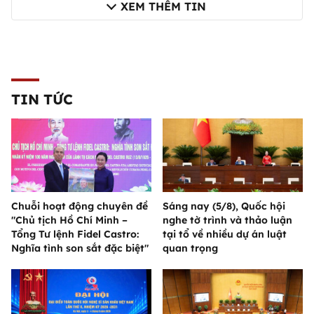
XEM THÊM TIN
TIN TỨC
Chuỗi hoạt động chuyên đề
Sáng nay (5/8), Quốc hội
"Chủ tịch Hồ Chí Minh –
nghe tờ trình và thảo luận
Tổng Tư lệnh Fidel Castro:
tại tổ về nhiều dự án luật
Nghĩa tình son sắt đặc biệt"
quan trọng