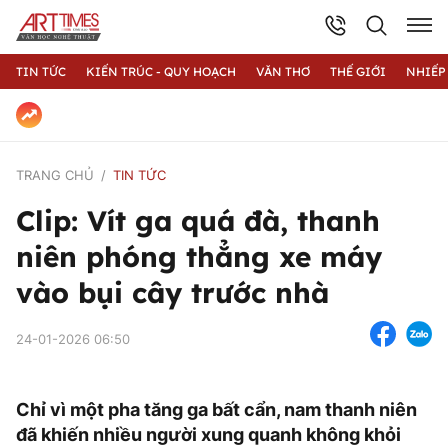
TIN TỨC
KIẾN TRÚC - QUY HOẠCH
VĂN THƠ
THẾ GIỚI
NHIẾP
TRANG CHỦ
TIN TỨC
Clip: Vít ga quá đà, thanh
niên phóng thẳng xe máy
vào bụi cây trước nhà
24-01-2026 06:50
Chỉ vì một pha tăng ga bất cẩn, nam thanh niên
đã khiến nhiều người xung quanh không khỏi