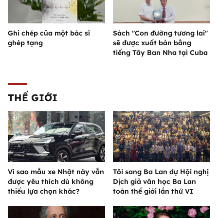
Ghi chép của một bác sĩ
Sách "Con đường tương lai"
ghép tạng
sẽ được xuất bản bằng
tiếng Tây Ban Nha tại Cuba
THẾ GIỚI
Vì sao mẫu xe Nhật này vẫn
Tôi sang Ba Lan dự Hội nghị
được yêu thích dù không
Dịch giả văn học Ba Lan
thiếu lựa chọn khác?
toàn thế giới lần thứ VI