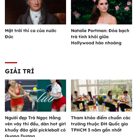
Mặt trời thi ca của nước
Natalie Portman: Đóa bạch
Đức
trà tinh khôi giữa
Hollywood hào nhoáng
GIẢI TRÍ
Người đẹp Trà Ngọc Hằng
Tham khảo điểm chuẩn các
vén váy thi đấu, dàn hot girl
trường thuộc ĐH Quốc gia
khuấy đảo giải pickleball có
TPHCM 3 năm gần nhất
Quang Dương