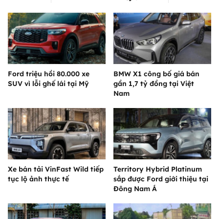
Ford triệu hồi 80.000 xe
BMW X1 công bố giá bán
SUV vì lỗi ghế lái tại Mỹ
gần 1,7 tỷ đồng tại Việt
Nam
Xe bán tải VinFast Wild tiếp
Territory Hybrid Platinum
tục lộ ảnh thực tế
sắp được Ford giới thiệu tại
Đông Nam Á