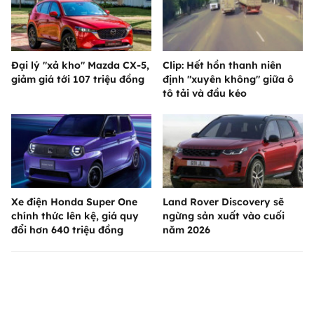
Đại lý "xả kho" Mazda CX-5,
Clip: Hết hồn thanh niên
giảm giá tới 107 triệu đồng
định "xuyên không" giữa ô
tô tải và đầu kéo
Xe điện Honda Super One
Land Rover Discovery sẽ
chính thức lên kệ, giá quy
ngừng sản xuất vào cuối
đổi hơn 640 triệu đồng
năm 2026