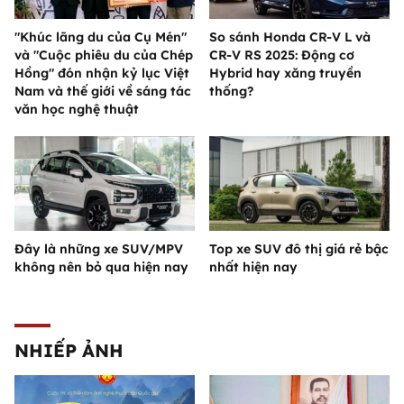
"Khúc lãng du của Cụ Mén"
So sánh Honda CR-V L và
và "Cuộc phiêu du của Chép
CR-V RS 2025: Động cơ
Hồng" đón nhận kỷ lục Việt
Hybrid hay xăng truyền
Nam và thế giới về sáng tác
thống?
văn học nghệ thuật
Đây là những xe SUV/MPV
Top xe SUV đô thị giá rẻ bậc
không nên bỏ qua hiện nay
nhất hiện nay
NHIẾP ẢNH