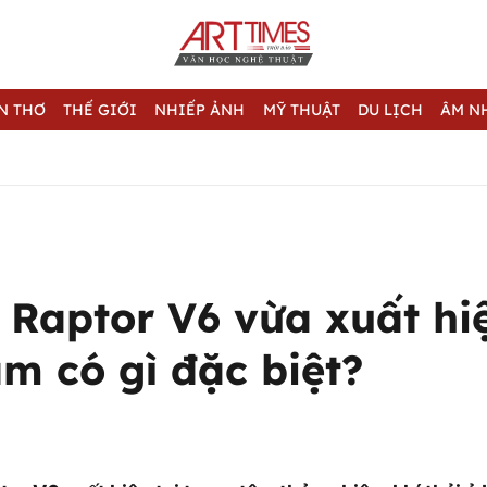
N THƠ
THẾ GIỚI
NHIẾP ẢNH
MỸ THUẬT
DU LỊCH
ÂM N
 Raptor V6 vừa xuất hiệ
m có gì đặc biệt?