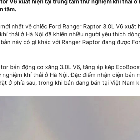
or V6 xuất hiện tại trung tâm thử nghiệm khí thải ở 
n tâm.
ới nhất về chiếc Ford Ranger Raptor 3.0L V6 xuất h
hí thải ở Hà Nội đã khiến nhiều người yêu thích dòng
n bản này có gì khác với Ranger Raptor đang được Fo
tor bản động cơ xăng 3.0L V6, tăng áp kép EcoBoost
ử nghiệm khí thải ở Hà Nội. Đặc điểm nhận diện bản 
ặt ở phía sau, trong khi bản đang bán tại Việt Nam 