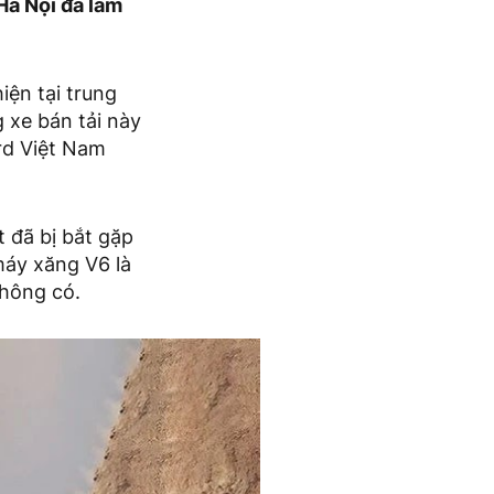
Hà Nội đã làm
iện tại trung
 xe bán tải này
rd Việt Nam
 đã bị bắt gặp
máy xăng V6 là
không có.