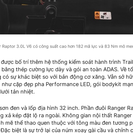
 Raptor 3.0L V6 có công suất cao hơn 182 mã lực và 83 Nm mô me
 được bố trí thêm hệ thống kiểm soát hành trình Trai
 bằng thép cường lực dày và gói an toàn ADAS. Về t
có sự khác biệt so với bản động cơ xăng. Vẫn sở hữu
như cặp đẹp pha Performance LED, gói bodykit mạ
lưới tản nhiệt.
sơn đen và lốp địa hình 32 inch. Phần đuôi Ranger R
ng xả kép đặt lộ ra ngoài. Không gian nội thất Rang
 mẽ thể thao quen thuộc với tông màu đen tương p
Đặc biệt là sự trở lại của núm xoay gài cầu và chỉnh c