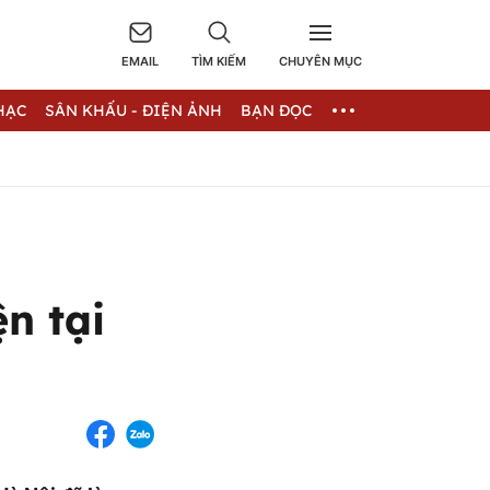
EMAIL
TÌM KIẾM
CHUYÊN MỤC
HẠC
SÂN KHẤU - ĐIỆN ẢNH
BẠN ĐỌC
n tại