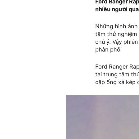
Ford Ranger Rapt
nhiều người qua
Những hình ảnh m
tâm thử nghiệm k
chú ý. Vậy phiê
phân phối
Ford Ranger Rap
tại trung tâm th
cặp ống xả kép đ