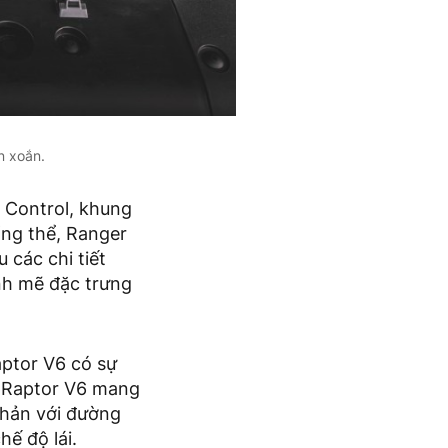
n xoắn.
l Control, khung
ổng thể, Ranger
 các chi tiết
nh mẽ đặc trưng
aptor V6 có sự
er Raptor V6 mang
hản với đường
hế độ lái.