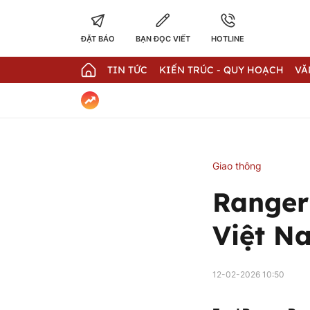
ĐẶT BÁO
BẠN ĐỌC VIẾT
HOTLINE
TIN TỨC
KIẾN TRÚC - QUY HOẠCH
VĂ
Giao thông
Ranger
Việt Na
12-02-2026 10:50