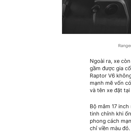
Ranger
Ngoài ra, xe còn
gầm được gia cố
Raptor V6 không 
mạnh mẽ vốn có 
và tên xe đặt tại 
Bộ mâm 17 inch 
tinh chỉnh khi ố
phong cách mạnh
chỉ viền màu đỏ. 