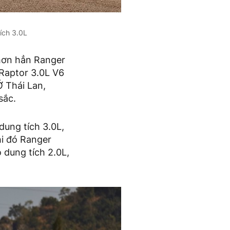
ích 3.0L
hơn hẳn Ranger
 Raptor 3.0L V6
Ở Thái Lan,
sắc.
ung tích 3.0L,
i đó Ranger
 dung tích 2.0L,