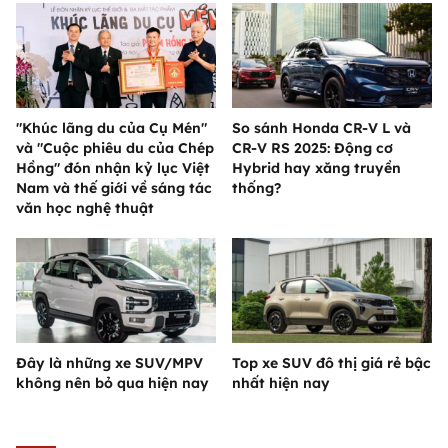
"Khúc lãng du của Cụ Mén"
So sánh Honda CR-V L và
và "Cuộc phiêu du của Chép
CR-V RS 2025: Động cơ
Hồng" đón nhận kỷ lục Việt
Hybrid hay xăng truyền
Nam và thế giới về sáng tác
thống?
văn học nghệ thuật
Đây là những xe SUV/MPV
Top xe SUV đô thị giá rẻ bậc
không nên bỏ qua hiện nay
nhất hiện nay