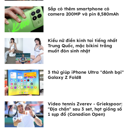
Sắp có thêm smartphone có
camera 200MP và pin 8,580mAh
Kiều nữ điền kinh tai tiếng nhất
Trung Quốc, mặc bikini trắng
muốt đón sinh nhật
3 thứ giúp iPhone Ultra "đánh bại"
Galaxy Z Fold8
Video tennis Zverev - Griekspoor:
"Địa chấn" sau 3 set, hạt giống số
1 sụp đổ (Canadian Open)