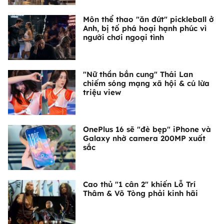
Môn thể thao "ăn đứt" pickleball ở
Anh, bị tố phá hoại hạnh phúc vì
người chơi ngoại tình
"Nữ thần bắn cung" Thái Lan
chiếm sóng mạng xã hội & cú lừa
triệu view
OnePlus 16 sẽ "đè bẹp" iPhone và
Galaxy nhờ camera 200MP xuất
sắc
Cao thủ "1 cân 2" khiến Lỗ Trí
Thâm & Võ Tòng phải kinh hãi