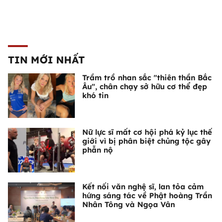
TIN MỚI NHẤT
Trầm trồ nhan sắc "thiên thần Bắc
Âu", chân chạy sở hữu cơ thể đẹp
khó tin
Nữ lực sĩ mất cơ hội phá kỷ lục thế
giới vì bị phân biệt chủng tộc gây
phẫn nộ
Kết nối văn nghệ sĩ, lan tỏa cảm
hứng sáng tác về Phật hoàng Trần
Nhân Tông và Ngọa Vân