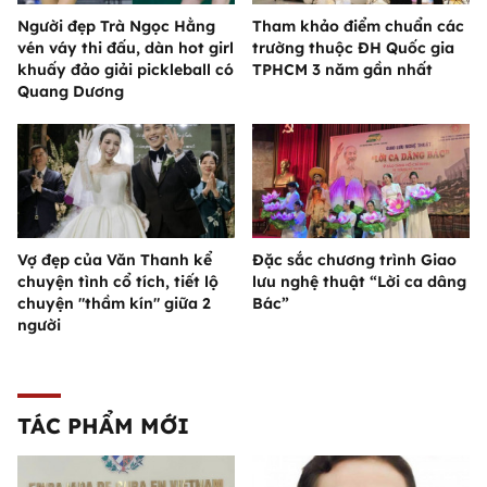
Người đẹp Trà Ngọc Hằng
Tham khảo điểm chuẩn các
vén váy thi đấu, dàn hot girl
trường thuộc ĐH Quốc gia
khuấy đảo giải pickleball có
TPHCM 3 năm gần nhất
Quang Dương
Vợ đẹp của Văn Thanh kể
Đặc sắc chương trình Giao
chuyện tình cổ tích, tiết lộ
lưu nghệ thuật “Lời ca dâng
chuyện "thầm kín" giữa 2
Bác”
người
TÁC PHẨM MỚI