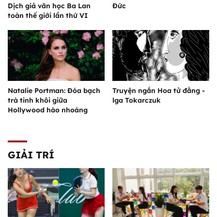
Dịch giả văn học Ba Lan
Đức
toàn thế giới lần thứ VI
Natalie Portman: Đóa bạch
Truyện ngắn Hoa tử đằng -
trà tinh khôi giữa
lga Tokarczuk
Hollywood hào nhoáng
GIẢI TRÍ