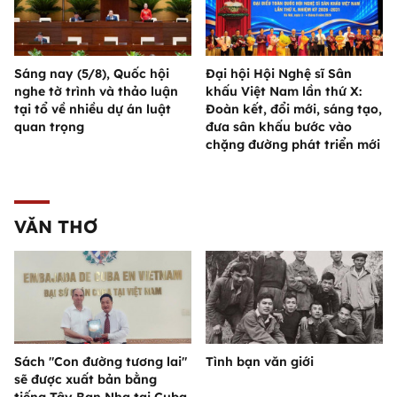
Sáng nay (5/8), Quốc hội
Đại hội Hội Nghệ sĩ Sân
nghe tờ trình và thảo luận
khấu Việt Nam lần thứ X:
tại tổ về nhiều dự án luật
Đoàn kết, đổi mới, sáng tạo,
quan trọng
đưa sân khấu bước vào
chặng đường phát triển mới
VĂN THƠ
Sách "Con đường tương lai"
Tình bạn văn giới
sẽ được xuất bản bằng
tiếng Tây Ban Nha tại Cuba