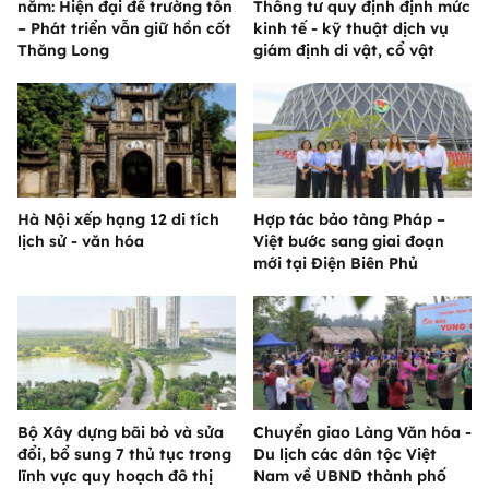
năm: Hiện đại để trường tồn
Thông tư quy định định mức
– Phát triển vẫn giữ hồn cốt
kinh tế - kỹ thuật dịch vụ
Thăng Long
giám định di vật, cổ vật
Hà Nội xếp hạng 12 di tích
Hợp tác bảo tàng Pháp –
lịch sử - văn hóa
Việt bước sang giai đoạn
mới tại Điện Biên Phủ
Bộ Xây dựng bãi bỏ và sửa
Chuyển giao Làng Văn hóa -
đổi, bổ sung 7 thủ tục trong
Du lịch các dân tộc Việt
lĩnh vực quy hoạch đô thị
Nam về UBND thành phố