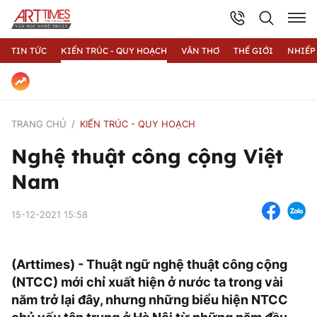
TIN TỨC
KIẾN TRÚC - QUY HOẠCH
VĂN THƠ
THẾ GIỚI
NHIẾP
TRANG CHỦ
KIẾN TRÚC - QUY HOẠCH
Nghệ thuật công cộng Việt
Nam
15-12-2021 15:58
(Arttimes) - Thuật ngữ nghệ thuật công cộng
(NTCC) mới chỉ xuất hiện ở nước ta trong vài
năm trở lại đây, nhưng những biểu hiện NTCC