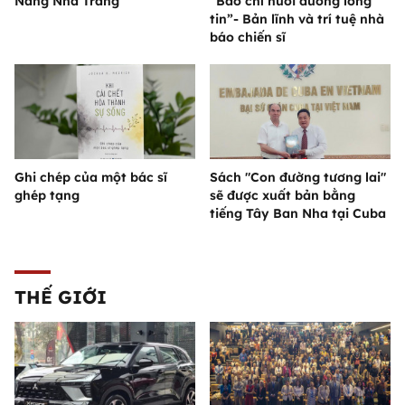
Nắng Nha Trang
“Báo chí nuôi dưỡng lòng
tin”- Bản lĩnh và trí tuệ nhà
báo chiến sĩ
Ghi chép của một bác sĩ
Sách "Con đường tương lai"
ghép tạng
sẽ được xuất bản bằng
tiếng Tây Ban Nha tại Cuba
THẾ GIỚI