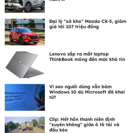
Đại lý "xả kho" Mazda CX-5, giảm
giá tới 107 triệu đồng
Lenovo sắp ra mắt laptop
ThinkBook mỏng đến mức khó tin
Vì sao người dùng vẫn bám
Windows 10 dù Microsoft đã khai
tử?
Clip: Hết hồn thanh niên định
"xuyên không" giữa ô tô tải và
đầu kéo