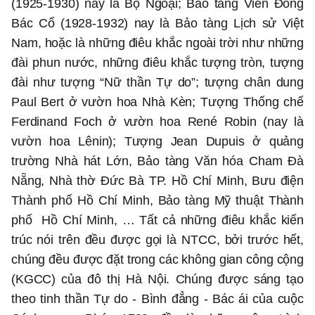
(1925-1930) nay là Bộ Ngoại; Bảo tàng Viễn Đông
Bác Cổ (1928-1932) nay là Bảo tàng Lịch sử Việt
Nam, hoặc là những điêu khắc ngoài trời như những
đài phun nước, những điêu khắc tượng tròn, tượng
đài như tượng “Nữ thần Tự do”; tượng chân dung
Paul Bert ở vườn hoa Nhà Kèn; Tượng Thống chế
Ferdinand Foch ở vườn hoa René Robin (nay là
vườn hoa Lênin); Tượng Jean Dupuis ở quảng
trường Nhà hát Lớn, Bảo tàng Văn hóa Cham Đà
Nẵng, Nhà thờ Đức Bà TP. Hồ Chí Minh, Bưu điện
Thành phố Hồ Chí Minh, Bảo tàng Mỹ thuật Thành
phố Hồ Chí Minh, … Tất cả những điêu khắc kiến
trúc nói trên đều được gọi là NTCC, bởi trước hết,
chúng đều được đặt trong các không gian công cộng
(KGCC) của đô thị Hà Nội. Chúng được sáng tạo
theo tinh thần Tự do - Bình đẳng - Bác ái của cuộc