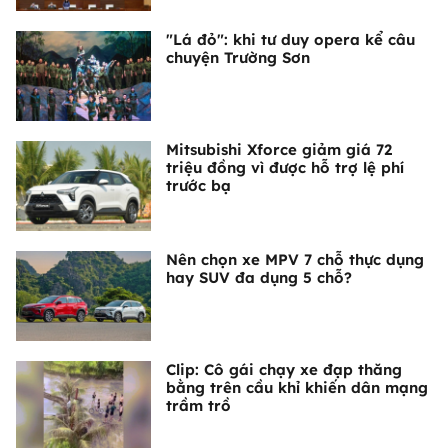
"Lá đỏ": khi tư duy opera kể câu
chuyện Trường Sơn
Mitsubishi Xforce giảm giá 72
triệu đồng vì được hỗ trợ lệ phí
trước bạ
Nên chọn xe MPV 7 chỗ thực dụng
hay SUV đa dụng 5 chỗ?
Clip: Cô gái chạy xe đạp thăng
bằng trên cầu khỉ khiến dân mạng
trầm trồ