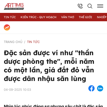
TIN TỨC
KIẾN TRÚC - QUY HOẠCH
VĂN THƠ
THẾ GIỚI
NHIẾP
TRANG CHỦ
TIN TỨC
Đặc sản được ví như "thần
dược phòng the", mỗi năm
có một lần, giá đắt đỏ vẫn
được dân nhậu săn lùng
04-09-2025 10:03
Nhìn lúc nhúc đáng sợ nhưng sâu chít là đặc sản