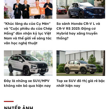
"Khúc lãng du của Cụ Mén"
So sánh Honda CR-V L và
và "Cuộc phiêu du của Chép
CR-V RS 2025: Động cơ
Hồng" đón nhận kỷ lục Việt
Hybrid hay xăng truyền
Nam và thế giới về sáng tác
thống?
văn học nghệ thuật
Đây là những xe SUV/MPV
Top xe SUV đô thị giá rẻ bậc
không nên bỏ qua hiện nay
nhất hiện nay
NHIẾP ẢNH