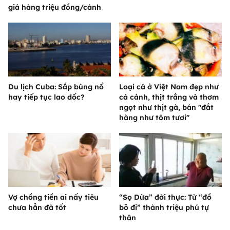
giá hàng triệu đồng/cành
Du lịch Cuba: Sắp bùng nổ
Loại cá ở Việt Nam đẹp như
hay tiếp tục lao dốc?
cá cảnh, thịt trắng và thơm
ngọt như thịt gà, bán "đắt
hàng như tôm tươi"
Vợ chồng tiền ai nấy tiêu
“Sọ Dừa” đời thực: Từ “đồ
chưa hẳn đã tốt
bỏ đi” thành triệu phú tự
thân