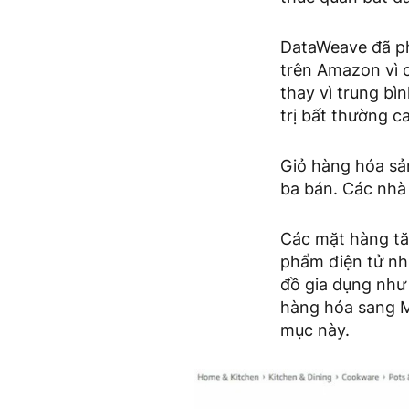
DataWeave đã ph
trên Amazon vì 
thay vì trung bì
trị bất thường c
Giỏ hàng hóa sả
ba bán. Các nhà
Các mặt hàng tă
phẩm điện tử nh
đồ gia dụng như
hàng hóa sang M
mục này.