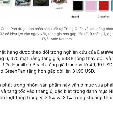
 GreenPan được dán nhãn sản xuất tại Trung Quốc và làm bằng nhôm
2 có hiệu lực vào ngày 4/6, tăng giá hơn gấp đôi kể từ tháng 1, đạt
17/6. Ảnh: Reuters
mặt hàng được theo dõi trong nghiên cứu của DataWe
g 6, 475 mặt hàng tăng giá, 633 không thay đổi, và 
điện Hamilton Beach tăng giá trung vị từ 49,99 USD
ảo GreenPan tăng hơn gấp đôi lên 31,99 USD.
m phát trong nhóm sản phẩm này vẫn ở mức vừa phải
 và tăng tốc vào tháng 6, đặc biệt trong danh mục N
 lần lượt tăng trung vị 3,5% và 3,1% trong khoảng thờ