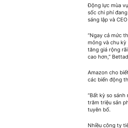
Động lực mùa vụ
sốc chi phí đang
sáng lập và CEO
“Ngay cả mức th
mỏng và chu kỳ 
tăng giá rộng rã
cao hơn,” Bettad
Amazon cho biết
các biến động t
“Bất kỳ so sánh
trăm triệu sản 
tuyên bố.
Nhiều công ty t