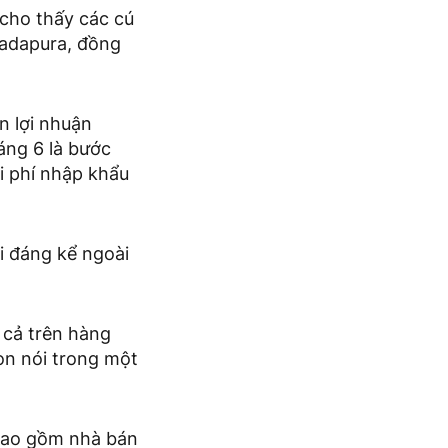
 cho thấy các cú
tadapura, đồng
n lợi nhuận
áng 6 là bước
hi phí nhập khẩu
i đáng kể ngoài
 cả trên hàng
on nói trong một
 bao gồm nhà bán