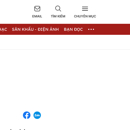
EMAIL
TÌM KIẾM
CHUYÊN MỤC
HẠC
SÂN KHẤU - ĐIỆN ẢNH
BẠN ĐỌC