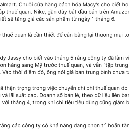
Walmart. Chuỗi cửa hàng bách hóa Macy’s cho biết họ
đắp thuế quan. Nike, gần đây bắt đầu bán trên Amazo
iết sẽ tăng giá các sản phẩm từ ngày 1 tháng 6.
thuế quan là cần thiết để cân bằng lại thương mại t
.
 Jassy cho biết vào tháng 5 rằng công ty đã làm vi
ơn hàng sang Mỹ trước thuế quan, và vẫn “tập trung
p. Vào thời điểm đó, ông nói giá bán trung bình chưa 
ã thận trọng trong việc chuyển chi phí thuế quan do 
và lãi suất cao. Doanh số bán lẻ, theo dữ liệu liên b
 với tháng 4, trong khi chi tiêu tiêu dùng cũng giảm 
rằng các công ty có khả năng đang chọn trì hoãn tăn