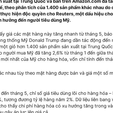
n xuất tại Trung Quốc và bán trên Amazon.com đã t
hể, theo phân tích của 1.400 sản phẩm khác nhau do 
thực hiện độc quyền cho Reuters, một dấu hiệu cho
h hưởng đến người tiêu dùng Mỹ.
ấy giá các mặt hàng này tăng nhanh từ tháng 5, báo
ng thống Mỹ Donald Trump đang dần tác động đến n
 một giỏ hơn 1.400 sản phẩm sản xuất tại Trung Quốc
người mua Mỹ đã tăng 2,6% từ tháng 1 đến giữa thá
õi mới nhất của Mỹ cho hàng hóa, vốn chỉ tính đến thá
ác nhau tùy theo mặt hàng được bán và giá một số 
đến tháng 5, chỉ số giá tiêu dùng lõi cho hàng hóa
%, tương đương tỷ lệ hàng năm 2%. Dữ liệu liên bang
ho thấy chi phí hàng hóa có xu hướng tăng trong vài
u gây áp lực lên giá cả.