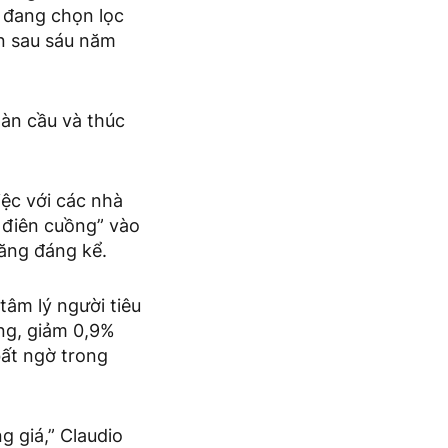
 đang chọn lọc
n sau sáu năm
oàn cầu và thúc
ệc với các nhà
 điên cuồng” vào
tăng đáng kể.
tâm lý người tiêu
ang, giảm 0,9%
bất ngờ trong
g giá,” Claudio