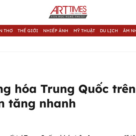
N THƠ
THẾ GIỚI
NHIẾP ẢNH
MỸ THUẬT
DU LỊCH
ÂM N
ng hóa Trung Quốc trên
 tăng nhanh