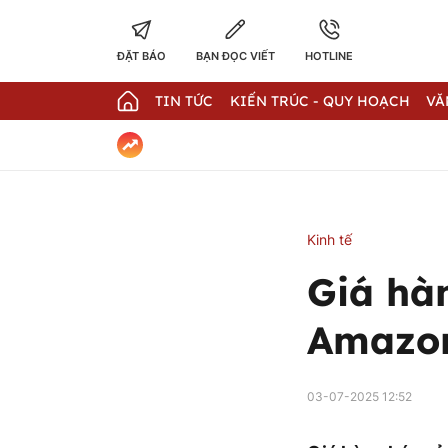
ĐẶT BÁO
BẠN ĐỌC VIẾT
HOTLINE
TIN TỨC
KIẾN TRÚC - QUY HOẠCH
VĂ
Kinh tế
Giá hà
Amazon
03-07-2025 12:52