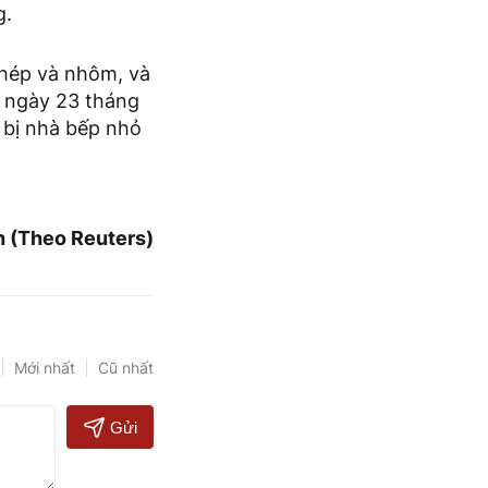
g.
hép và nhôm, và
ừ ngày 23 tháng
t bị nhà bếp nhỏ
h (Theo Reuters)
Mới nhất
Cũ nhất
Gửi