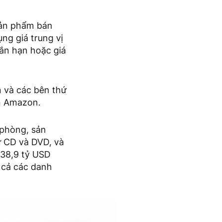
sản phẩm bán
ng giá trung vị
ngắn hạn hoặc giá
 và các bên thứ
n Amazon.
 phòng, sản
ư CD và DVD, và
438,9 tỷ USD
 cả các danh