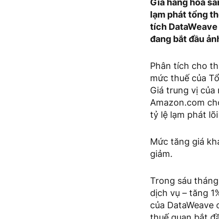
Giá hàng hóa sả
lạm phát tổng t
tích DataWeave 
đang bắt đầu ản
Phân tích cho th
mức thuế của Tổ
Giá trung vị của
Amazon.com cho 
tỷ lệ lạm phát l
Mức tăng giá kh
giảm.
Trong sáu tháng 
dịch vụ – tăng 1
của DataWeave c
thuế quan bắt đầ