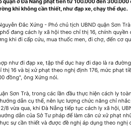
 quận ở Đà Nẵng phạt tiền từ 100.000 đến 300.000 
ờng khi không cần thiết, như đạp xe, chạy thể dục.
Nguyễn Đắc Xứng - Phó chủ tịch UBND quận Sơn Trà 
phố đang cách ly xã hội theo chỉ thị 16, chính quyền
ờng khi đi cấp cứu, mua thuốc men, đi chợ, đến cơ q
ợp như đi đạp xe, tập thể dục hay đi dạo là ra đườn
hỉ thị 16 và bị xử phạt theo nghị định 176, mức phạt t
0 đồng", ông Xứng nói.
ận Sơn Trà, trong các lần đầu thực hiện cách ly toàn
 hướng dẫn cụ thể, nên lực lượng chức năng chỉ nhắc
2/8 vừa qua, khi Đà Nẵng tiếp tục cách ly xã hội, U
 hướng dẫn của Sở Tư pháp để làm căn cứ xử phạt n
hực sự cần thiết và được đề nghị áp dụng theo nghị 