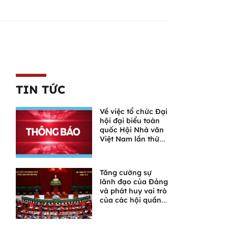
TIN TỨC
Về việc tổ chức Đại
hội đại biểu toàn
quốc Hội Nhà văn
Việt Nam lần thứ
XI
Tăng cường sự
lãnh đạo của Đảng
và phát huy vai trò
của các hội quần
chúng trong giai
đoạn phát triển
mới