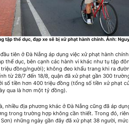
g tập thể dục, đạp xe sẽ bị xử phạt hành chính. Ảnh: Ng
đầu tiên ở Đà Nẵng áp dụng việc xử phạt hành chính 
ập thể dục, bên cạnh các hành vi khác như tụ tập đô
 triệu đồng/người); không đeo khẩu trang khi ra đư
ính từ 28/7 đến 18/8, quận đã xử phạt gần 300 trườ
với số tiền hơn 400 triệu đồng (tổng số tiền xử phạt 
ày qua là hơn một tỷ đồng).
à, nhiều địa phương khác ở Đà Nẵng cũng đã áp dụng
ờng trong trường hợp không cần thiết. Trong đó, ri
Sơn) những ngày gần đây đã xử phạt 38 người, mức