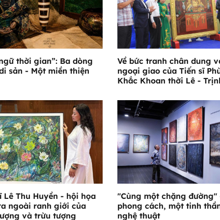
ngữ thời gian”: Ba dòng
Về bức tranh chân dung và
di sản - Một miền thiện
ngoại giao của Tiến sĩ Ph
Khắc Khoan thời Lê - Trịn
ĩ Lê Thu Huyền - hội họa
"Cùng một chặng đường" 
ra ngoài ranh giới của
phong cách, một tinh thầ
tượng và trừu tượng
nghệ thuật