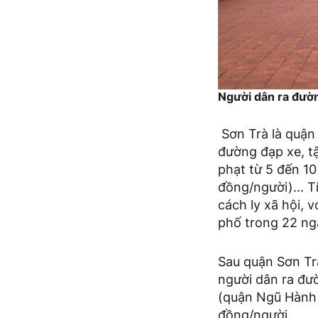
Người dân ra đườn
Sơn Trà là quận 
đường đạp xe, t
phạt từ 5 đến 10
đồng/người)... T
cách ly xã hội, 
phố trong 22 ng
Sau quận Sơn Tr
người dân ra đư
(quận Ngũ Hành 
đồng/người.