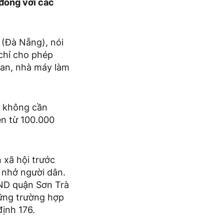
đồng với các
(Đà Nẵng), nói
 chỉ cho phép
uan, nhà máy làm
g không cần
iền từ 100.000
 xã hội trước
 nhở người dân.
BND quận Sơn Trà
hững trường hợp
định 176.