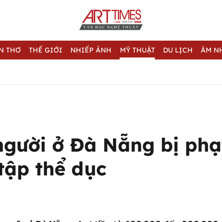
N THƠ
THẾ GIỚI
NHIẾP ẢNH
MỸ THUẬT
DU LỊCH
ÂM N
gười ở Đà Nẵng bị phạt
tập thể dục