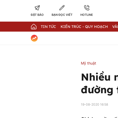
ĐẶT BÁO
BẠN ĐỌC VIẾT
HOTLINE
TIN TỨC
KIẾN TRÚC - QUY HOẠCH
VĂ
Mỹ thuật
Nhiều n
đường 
19-08-2020 16:58