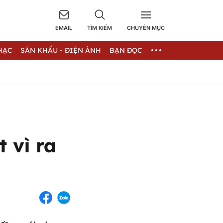
EMAIL
TÌM KIẾM
CHUYÊN MỤC
HẠC
SÂN KHẤU - ĐIỆN ẢNH
BẠN ĐỌC
 vì ra