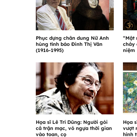
Phục dựng chân dung Nữ Anh
“Mật 
hùng tình báo Đinh Thị Vân
chảy 
(1916-1995)
niệm
Họa sĩ Lê Trí Dũng: Người gói
Họa s
cả trận mạc, vó ngựa thời gian
vượt 
vào toan, cọ
hình 