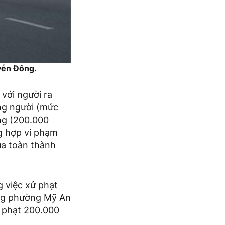
uyễn Đông.
với người ra
ng người (mức
ờng (200.000
ng hợp vi phạm
của toàn thành
 việc xử phạt
êng phường Mỹ An
 phạt 200.000