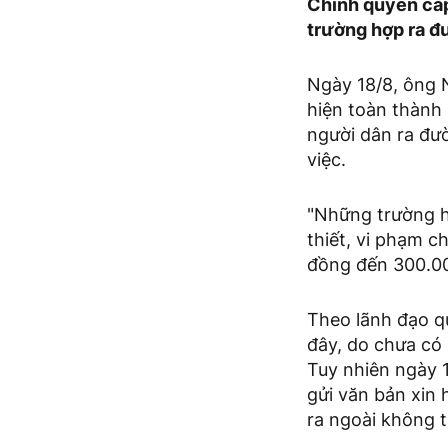
Chính quyền cấp
trường hợp ra đư
Ngày 18/8, ông 
hiện toàn thành 
người dân ra đư
việc.
"Những trường h
thiết, vi phạm c
đồng đến 300.00
Theo lãnh đạo qu
đây, do chưa có
Tuy nhiên ngày 1
gửi văn bản xin
ra ngoài không t