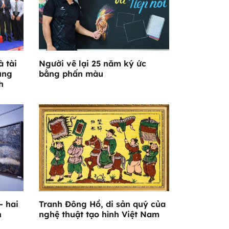
 tài
Người vẽ lại 25 năm ký ức
ùng
bằng phấn màu
h
- hai
Tranh Đông Hồ, di sản quý của
n
nghệ thuật tạo hình Việt Nam