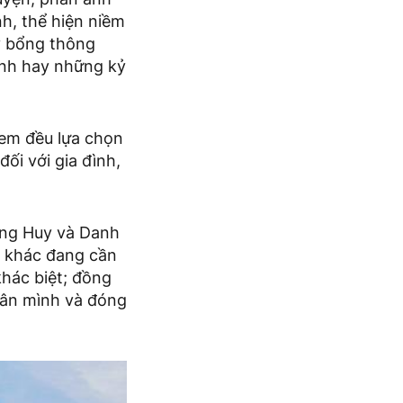
h, thể hiện niềm
y bổng thông
ình hay những kỷ
 em đều lựa chọn
ối với gia đình,
ang Huy và Danh
ỷ khác đang cần
khác biệt; đồng
thân mình và đóng