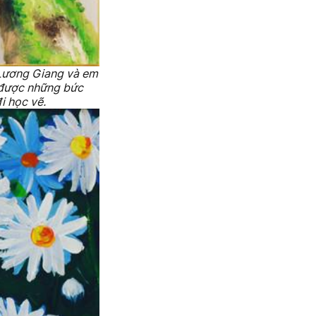
 Lương Giang và em
ẽ được những bức
đi học vẽ.