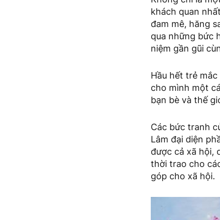
khách quan nhất
đam mê, hăng sa
qua những bức h
niệm gần gũi cùn
Hầu hết trẻ mắc
cho mình một các
bạn bè và thế giớ
Các bức tranh c
Lâm đại diện phầ
được cả xã hội, 
thời trao cho cá
góp cho xã hội.