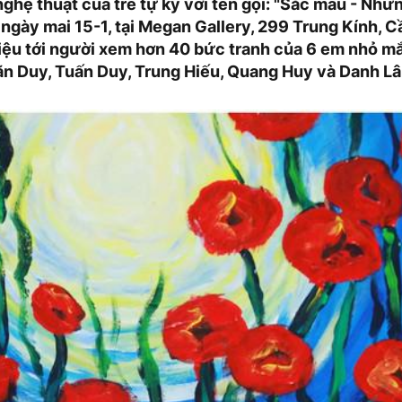
nghệ thuật của trẻ tự kỷ với tên gọi: "Sắc màu - Nh
ngày mai 15-1, tại Megan Gallery, 299 Trung Kính, Cầ
thiệu tới người xem hơn 40 bức tranh của 6 em nhỏ m
n Duy, Tuấn Duy, Trung Hiếu, Quang Huy và Danh L