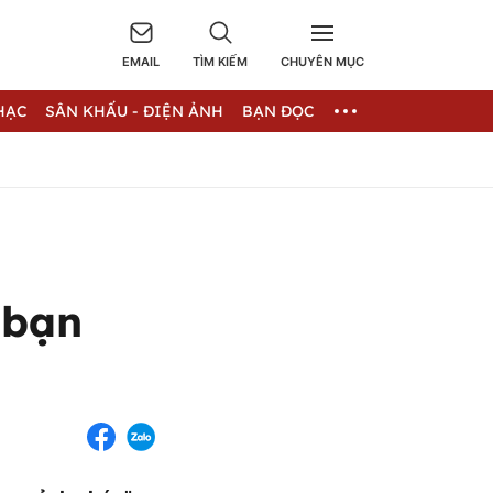
EMAIL
TÌM KIẾM
CHUYÊN MỤC
HẠC
SÂN KHẤU - ĐIỆN ẢNH
BẠN ĐỌC
 bạn