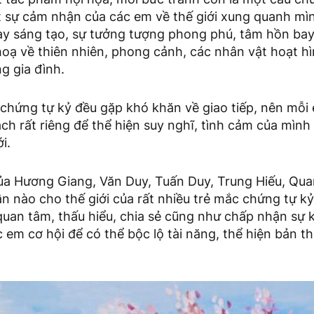
 sự cảm nhận của các em về thế giới xung quanh mìn
y sáng tạo, sự tưởng tượng phong phú, tâm hồn ba
oạ về thiên nhiên, phong cảnh, các nhân vật hoạt h
g gia đình.
 chứng tự kỷ đều gặp khó khăn về giao tiếp, nên mỗi
h rất riêng để thể hiện suy nghĩ, tình cảm của mình đ
i.
ủa Hương Giang, Văn Duy, Tuấn Duy, Trung Hiếu, Qu
n nào cho thế giới của rất nhiều trẻ mắc chứng tự k
quan tâm, thấu hiểu, chia sẻ cũng như chấp nhận sự 
c em cơ hội để có thể bộc lộ tài năng, thể hiện bản 