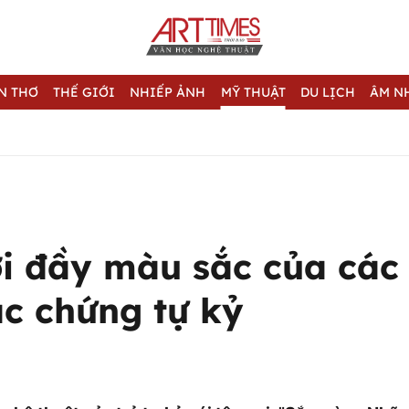
N THƠ
THẾ GIỚI
NHIẾP ẢNH
MỸ THUẬT
DU LỊCH
ÂM N
ới đầy màu sắc của các
c chứng tự kỷ