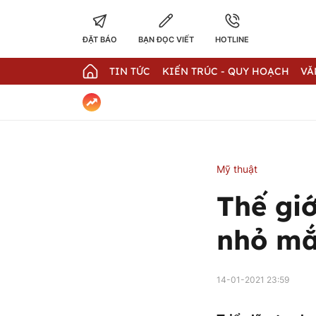
ĐẶT BÁO
BẠN ĐỌC VIẾT
HOTLINE
TIN TỨC
KIẾN TRÚC - QUY HOẠCH
VĂ
Mỹ thuật
Thế gi
nhỏ mắ
14-01-2021 23:59