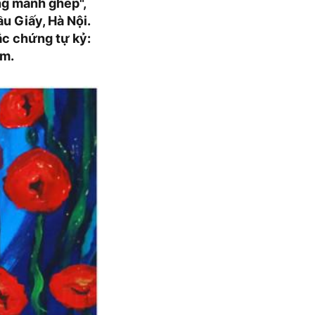
ững mảnh ghép",
u Giấy, Hà Nội.
ắc chứng tự kỷ:
âm.