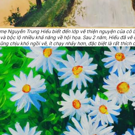
 mẹ Nguyễn Trung Hiếu biết đến lớp vẽ thiện nguyện của cô
và bộc lộ nhiều khả năng về hội họa. Sau 2 năm, Hiếu đã v
ũng chịu khó ngồi vẽ, ít chạy nhảy hơn, đặc biệt là rất thích 