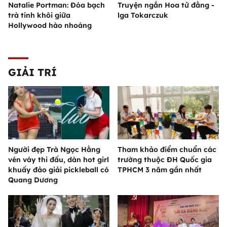
Natalie Portman: Đóa bạch
Truyện ngắn Hoa tử đằng -
trà tinh khôi giữa
lga Tokarczuk
Hollywood hào nhoáng
GIẢI TRÍ
Người đẹp Trà Ngọc Hằng
Tham khảo điểm chuẩn các
vén váy thi đấu, dàn hot girl
trường thuộc ĐH Quốc gia
khuấy đảo giải pickleball có
TPHCM 3 năm gần nhất
Quang Dương