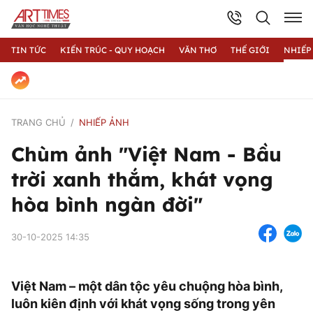
TIN TỨC
KIẾN TRÚC - QUY HOẠCH
VĂN THƠ
THẾ GIỚI
NHIẾP
TRANG CHỦ
NHIẾP ẢNH
Chùm ảnh "Việt Nam - Bầu
trời xanh thắm, khát vọng
hòa bình ngàn đời"
30-10-2025 14:35
Việt Nam – một dân tộc yêu chuộng hòa bình,
luôn kiên định với khát vọng sống trong yên