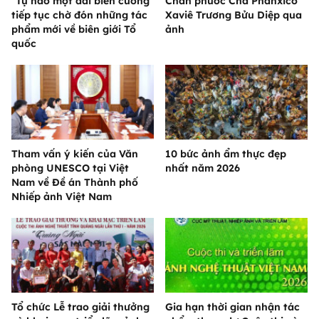
"Tự hào một dải biên cương"
Chân phước Cha Phanxicô
tiếp tục chờ đón những tác
Xaviê Trương Bửu Diệp qua
phẩm mới về biên giới Tổ
ảnh
quốc
Tham vấn ý kiến của Văn
10 bức ảnh ẩm thực đẹp
phòng UNESCO tại Việt
nhất năm 2026
Nam về Đề án Thành phố
Nhiếp ảnh Việt Nam
Tổ chức Lễ trao giải thưởng
Gia hạn thời gian nhận tác