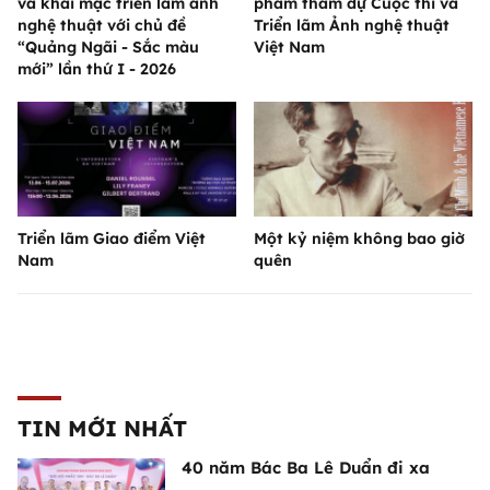
và khai mạc triển lãm ảnh
phẩm tham dự Cuộc thi và
nghệ thuật với chủ đề
Triển lãm Ảnh nghệ thuật
“Quảng Ngãi - Sắc màu
Việt Nam
mới” lần thứ I - 2026
Triển lãm Giao điểm Việt
Một kỷ niệm không bao giờ
Nam
quên
TIN MỚI NHẤT
40 năm Bác Ba Lê Duẩn đi xa