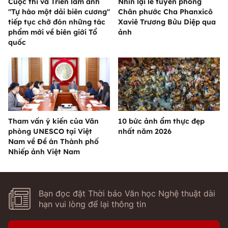
Cuộc thi và Triển lãm ảnh
Nhìn lại lễ tuyên phong
"Tự hào một dải biên cương"
Chân phước Cha Phanxicô
tiếp tục chờ đón những tác
Xaviê Trương Bửu Diệp qua
phẩm mới về biên giới Tổ
ảnh
quốc
Tham vấn ý kiến của Văn
10 bức ảnh ẩm thực đẹp
phòng UNESCO tại Việt
nhất năm 2026
Nam về Đề án Thành phố
Nhiếp ảnh Việt Nam
Bạn đọc đặt Thời báo Văn học Nghệ thuật dài
hạn vui lòng để lại thông tin