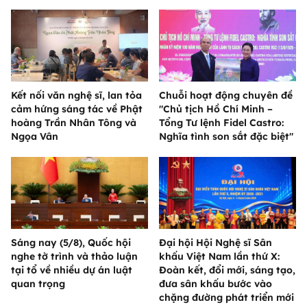
Kết nối văn nghệ sĩ, lan tỏa
Chuỗi hoạt động chuyên đề
cảm hứng sáng tác về Phật
"Chủ tịch Hồ Chí Minh –
hoàng Trần Nhân Tông và
Tổng Tư lệnh Fidel Castro:
Ngọa Vân
Nghĩa tình son sắt đặc biệt"
Sáng nay (5/8), Quốc hội
Đại hội Hội Nghệ sĩ Sân
nghe tờ trình và thảo luận
khấu Việt Nam lần thứ X:
tại tổ về nhiều dự án luật
Đoàn kết, đổi mới, sáng tạo,
quan trọng
đưa sân khấu bước vào
chặng đường phát triển mới