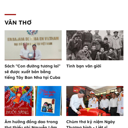
VĂN THƠ
Sách "Con đường tương lai"
Tình bạn văn giới
sẽ được xuất bản bằng
tiếng Tây Ban Nha tại Cuba
Âm hưởng đồng dao trong
Chùm thơ kỷ niệm Ngày
thơ thiếu nhi Nguyễn Lãm
Thương binh - Liệt sĩ