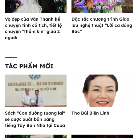
Vợ đẹp của Văn Thanh kể
Đặc sắc chương trình Giao
chuyện tình cổ tích, tiết lộ
lưu nghệ thuật “Lời ca dâng
chuyện "thầm kín" giữa 2
Bác”
người
TÁC PHẨM MỚI
Sách "Con đường tương lai"
Thơ Bùi Biên Linh
sẽ được xuất bản bằng
tiếng Tây Ban Nha tại Cuba