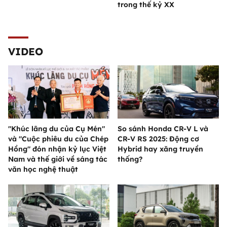
trong thế kỷ XX
VIDEO
"Khúc lãng du của Cụ Mén"
So sánh Honda CR-V L và
và "Cuộc phiêu du của Chép
CR-V RS 2025: Động cơ
Hồng" đón nhận kỷ lục Việt
Hybrid hay xăng truyền
Nam và thế giới về sáng tác
thống?
văn học nghệ thuật