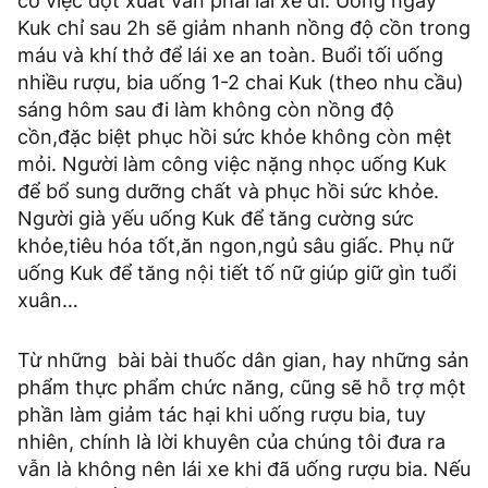
có việc đột xuất vẫn phải lái xe đi. Uống ngay
Kuk chỉ sau 2h sẽ giảm nhanh nồng độ cồn trong
máu và khí thở để lái xe an toàn. Buổi tối uống
nhiều rượu, bia uống 1-2 chai Kuk (theo nhu cầu)
sáng hôm sau đi làm không còn nồng độ
cồn,đặc biệt phục hồi sức khỏe không còn mệt
mỏi. Người làm công việc nặng nhọc uống Kuk
để bổ sung dưỡng chất và phục hồi sức khỏe.
Người già yếu uống Kuk để tăng cường sức
khỏe,tiêu hóa tốt,ăn ngon,ngủ sâu giấc. Phụ nữ
uống Kuk để tăng nội tiết tố nữ giúp giữ gìn tuổi
xuân…
Từ những bài bài thuốc dân gian, hay những sản
phẩm thực phẩm chức năng, cũng sẽ hỗ trợ một
phần làm giảm tác hại khi uống rượu bia, tuy
nhiên, chính là lời khuyên của chúng tôi đưa ra
vẫn là không nên lái xe khi đã uống rượu bia. Nếu