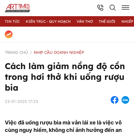
TIN TỨC
KIẾN TRÚC - QUY HOẠCH
VĂN THƠ
THẾ GIỚI
NHIẾP
TRANG CHỦ
NHỊP CẦU DOANH NGHIỆP
Cách làm giảm nồng độ cồn
trong hơi thở khi uống rượu
bia
23-01-2025 17:23
Việc đã uống rượu bia mà vẫn lái xe là việc vô
cùng nguy hiểm, không chỉ ảnh hưởng đến an