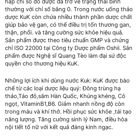
hấp chỉ số đo được đã trở về trạng thái bình
thường với chỉ số bằng 0. Trong nước uống thảo
dược KuK còn chứa nhiều thành phần dược chất
giúp bảo vệ gan, có thể điều trị tổn thương gan,
thận, phổi. và tăng cường sức khỏe hiệu quả.
Sản phẩm được theo tiêu chuẩn GMP và chứng
chỉ ISO 22000 tại Công ty Dược phẩm Oshii. Sản
phẩm được Nghệ sĩ Quang Tèo làm đại sứ độc
quyền cho thương hiệu KuK.
Những lợi ích khi dùng nước Kuk: KuK được bào
chế từ các loại dược liệu quý: Đông trùng hạ
thảo,Táo đỏ,sâm Hàn Quốc, Khúng khéng, Cỏ
ngọt, VitaminB1,B6. Giảm nhanh nồng độ còn
trong máu và khí thở. Hồi phục sức khỏe ,tái tạo
năng lượng. Tăng cường sinh lý Nam, điều hòa
nội tiết tố nữ với kết quả đáng kinh ngạc.