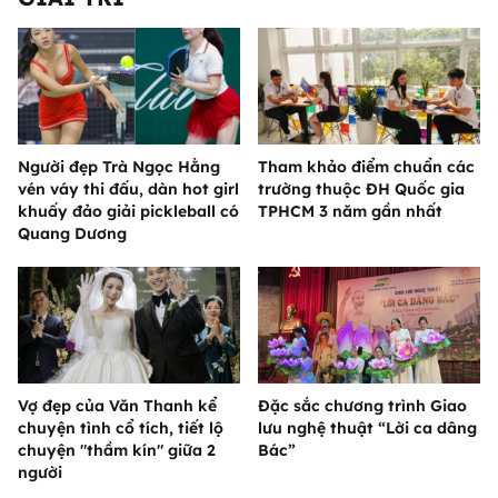
Người đẹp Trà Ngọc Hằng
Tham khảo điểm chuẩn các
vén váy thi đấu, dàn hot girl
trường thuộc ĐH Quốc gia
khuấy đảo giải pickleball có
TPHCM 3 năm gần nhất
Quang Dương
Vợ đẹp của Văn Thanh kể
Đặc sắc chương trình Giao
chuyện tình cổ tích, tiết lộ
lưu nghệ thuật “Lời ca dâng
chuyện "thầm kín" giữa 2
Bác”
người