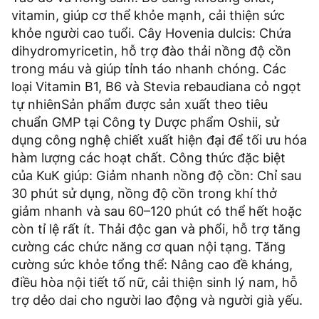
vitamin, giúp cơ thể khỏe mạnh, cải thiện sức
khỏe người cao tuổi. Cây Hovenia dulcis: Chứa
dihydromyricetin, hỗ trợ đào thải nồng độ cồn
trong máu và giúp tỉnh táo nhanh chóng. Các
loại Vitamin B1, B6 và Stevia rebaudiana cỏ ngọt
tự nhiênSản phẩm được sản xuất theo tiêu
chuẩn GMP tại Công ty Dược phẩm Oshii, sử
dụng công nghệ chiết xuất hiện đại để tối ưu hóa
hàm lượng các hoạt chất. Công thức đặc biệt
của KuK giúp: Giảm nhanh nồng độ cồn: Chỉ sau
30 phút sử dụng, nồng độ cồn trong khí thở
giảm nhanh và sau 60–120 phút có thể hết hoặc
còn tỉ lệ rất ít. Thải độc gan và phổi, hỗ trợ tăng
cường các chức năng cơ quan nội tạng. Tăng
cường sức khỏe tổng thể: Nâng cao đề kháng,
điều hòa nội tiết tố nữ, cải thiện sinh lý nam, hỗ
trợ dẻo dai cho người lao động và người già yếu.