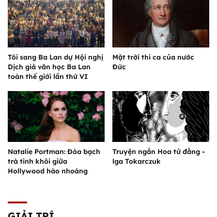
Tôi sang Ba Lan dự Hội nghị
Mặt trời thi ca của nước
Dịch giả văn học Ba Lan
Đức
toàn thế giới lần thứ VI
Natalie Portman: Đóa bạch
Truyện ngắn Hoa tử đằng -
trà tinh khôi giữa
lga Tokarczuk
Hollywood hào nhoáng
GIẢI TRÍ