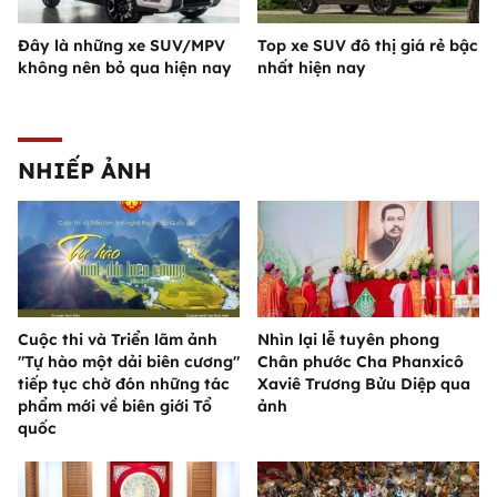
Đây là những xe SUV/MPV
Top xe SUV đô thị giá rẻ bậc
không nên bỏ qua hiện nay
nhất hiện nay
NHIẾP ẢNH
Cuộc thi và Triển lãm ảnh
Nhìn lại lễ tuyên phong
"Tự hào một dải biên cương"
Chân phước Cha Phanxicô
tiếp tục chờ đón những tác
Xaviê Trương Bửu Diệp qua
phẩm mới về biên giới Tổ
ảnh
quốc