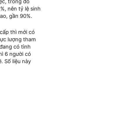
c, trong đó
%, nên tỷ lệ sinh
cao, gần 90%.
cấp thì mới có
lực lượng tham
 đang có tình
hì 6 người có
. Số liệu này