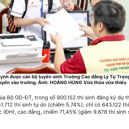
huynh được cán bộ tuyển sinh Trường Cao đẳng Lý Tự Trọ
 tuyển vào trường. Ảnh: HOÀNG HÙNG
Vừa thừa vừa thiếu
a Bộ GD-ĐT, trong số 900.152 thí sinh đăng ký dự th
.712 thí sinh tự do (chiếm 5,74%); chỉ có 643.122 th
c (ĐH), cao đẳng, chiếm 71,45% (giảm 9.878 thí sinh