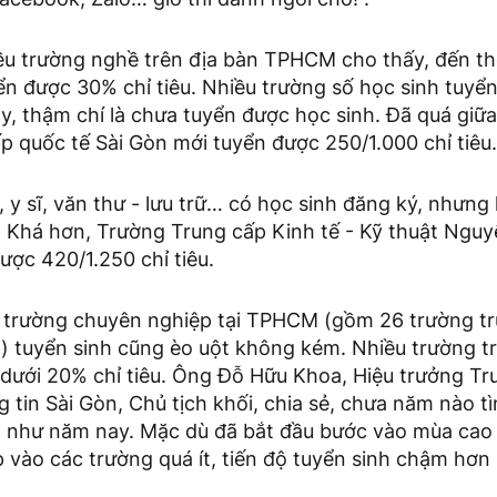
ều trường nghề trên địa bàn TPHCM cho thấy, đến thờ
ển được 30% chỉ tiêu. Nhiều trường số học sinh tuyể
y, thậm chí là chưa tuyển được học sinh. Đã quá giữ
 quốc tế Sài Gòn mới tuyển được 250/1.000 chỉ tiêu.
y sĩ, văn thư - lưu trữ… có học sinh đăng ký, nhưng
. Khá hơn, Trường Trung cấp Kinh tế - Kỹ thuật Ngu
ược 420/1.250 chỉ tiêu.
ác trường chuyên nghiệp tại TPHCM (gồm 26 trường tr
) tuyển sinh cũng èo uột không kém. Nhiều trường tr
 dưới 20% chỉ tiêu. Ông Đỗ Hữu Khoa, Hiệu trưởng T
tin Sài Gòn, Chủ tịch khối, chia sẻ, chưa năm nào t
ăn như năm nay. Mặc dù đã bắt đầu bước vào mùa cao 
vào các trường quá ít, tiến độ tuyển sinh chậm hơn 