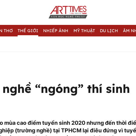
N THƠ
THẾ GIỚI
NHIẾP ẢNH
MỸ THUẬT
DU LỊCH
ÂM N
 nghề “ngóng” thí sinh
o mùa cao điểm tuyển sinh 2020 nhưng đến thời điểm
ghiệp (trường nghề) tại TPHCM lại điêu đứng vì tuyể