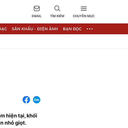
EMAIL
TÌM KIẾM
CHUYÊN MỤC
HẠC
SÂN KHẤU - ĐIỆN ẢNH
BẠN ĐỌC
 hiện tại, khối
n nhỏ giọt.