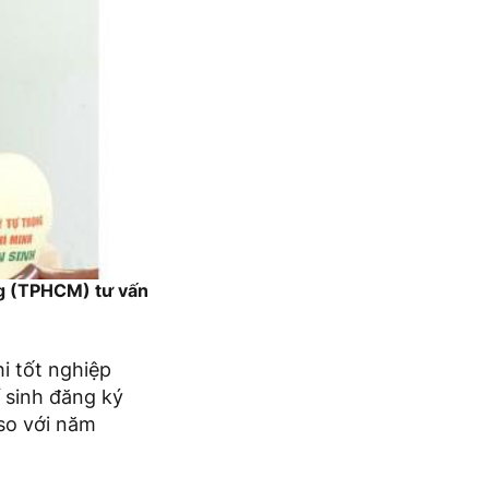
ng (TPHCM) tư vấn
i tốt nghiệp
í sinh đăng ký
 so với năm