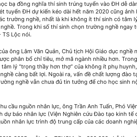
học bạ đồng nghĩa thí sinh trúng tuyển vào ĐH dễ dà
 xét tuyển ĐH dự kiến kéo dài hết năm 2020 cũng ảnh
ác trường nghề, nhất là khi không ít thí sinh có tâm 
nghề. Trong khi số thí sinh chọn trường nghề ngay t
- TS Lộc nói.
i của ông Lâm Văn Quản, Chủ tịch Hội Giáo dục nghề
ược phân bổ chỉ tiêu, mở mã ngành nhiều hơn. Trong 
 tâm lý “trọng thầy hơn thợ” của không ít phụ huynh,
nghề càng bất lợi. Ngoài ra, vấn đề chất lượng đào t
trường nghề vẫn chưa đủ tin tưởng để cho học sinh n
hu cầu nguồn nhân lực, ông Trần Anh Tuấn, Phó Việ
h dự báo nhân lực (Viện Nghiên cứu Đào tạo kinh tế 
uồn nhân lực trình độ trung cấp của các doanh nghiệ