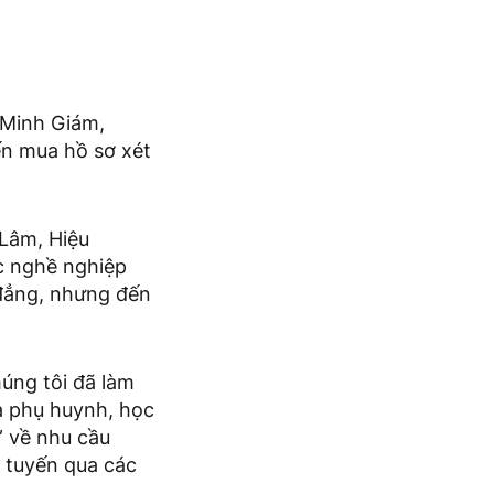
 Minh Giám,
ến mua hồ sơ xét
 Lâm, Hiệu
c nghề nghiệp
 đẳng, nhưng đến
húng tôi đã làm
a phụ huynh, học
” về nhu cầu
c tuyến qua các