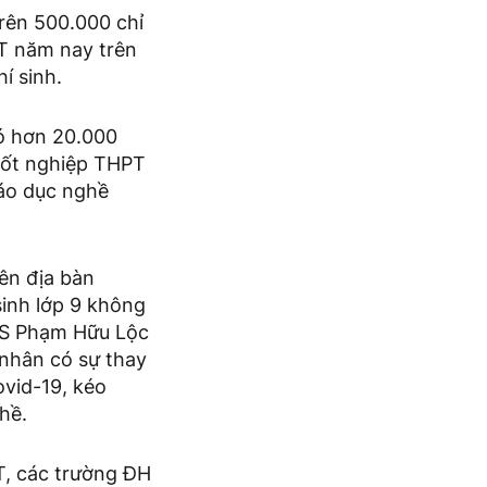
rên 500.000 chỉ
PT năm nay trên
í sinh.
ó hơn 20.000
 tốt nghiệp THPT
iáo dục nghề
ên địa bàn
sinh lớp 9 không
 TS Phạm Hữu Lộc
 nhân có sự thay
vid-19, kéo
hề.
T, các trường ĐH