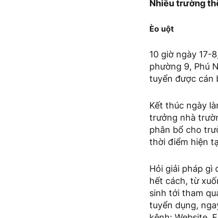
Nhiều trường th
Èo uột
10 giờ ngày 17-
phường 9, Phú N
tuyển được cán b
Kết thúc ngày là
trưởng nhà trườ
phân bổ cho trư
thời điểm hiện t
Hỏi giải pháp gì
hết cách, từ xu
sinh tới tham q
tuyển dụng, ngay
kênh: Website, F