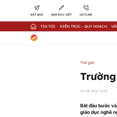
ĐẶT BÁO
BẠN ĐỌC VIẾT
HOTLINE
TIN TỨC
KIẾN TRÚC - QUY HOẠCH
VĂ
Thế giới
Trường
22-08-2020 12:20
Bắt đầu bước và
giáo dục nghề n