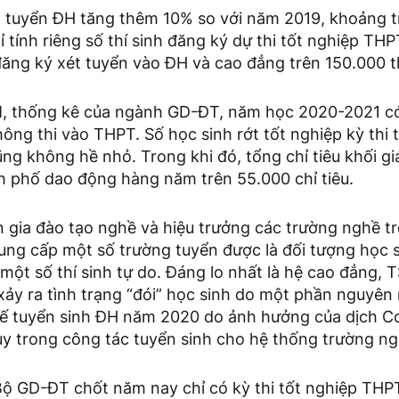
ét tuyển ĐH tăng thêm 10% so với năm 2019, khoảng t
hỉ tính riêng số thí sinh đăng ký dự thi tốt nghiệp TH
ăng ký xét tuyển vào ĐH và cao đẳng trên 150.000 th
M, thống kê của ngành GD-ĐT, năm học 2020-2021 c
hông thi vào THPT. Số học sinh rớt tốt nghiệp kỳ thi
ng không hề nhỏ. Trong khi đó, tổng chỉ tiêu khối g
h phố dao động hàng năm trên 55.000 chỉ tiêu.
 gia đào tạo nghề và hiệu trưởng các trường nghề tr
rung cấp một số trường tuyển được là đối tượng học 
một số thí sinh tự do. Đáng lo nhất là hệ cao đẳng,
 xảy ra tình trạng “đói” học sinh do một phần nguyên
hế tuyển sinh ĐH năm 2020 do ảnh hưởng của dịch Co
ụy trong công tác tuyển sinh cho hệ thống trường ng
 Bộ GD-ĐT chốt năm nay chỉ có kỳ thi tốt nghiệp THP