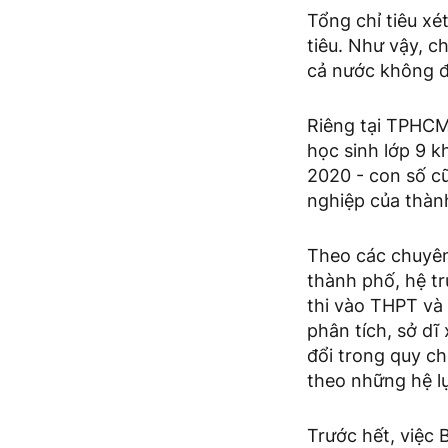
Tổng chỉ tiêu x
tiêu. Như vậy, c
cả nước không đ
Riêng tại TPHC
học sinh lớp 9 k
2020 - con số cũ
nghiệp của thàn
Theo các chuyên
thành phố, hệ t
thi vào THPT và 
phân tích, sở dĩ
đổi trong quy c
theo những hệ l
Trước hết, việc