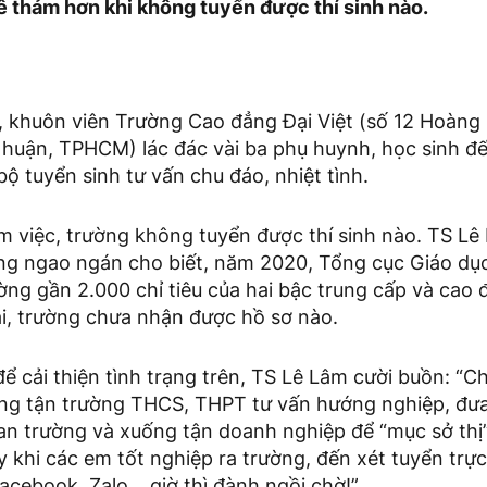
ê thảm hơn khi không tuyển được thí sinh nào.
8, khuôn viên Trường Cao đẳng Đại Việt (số 12 Hoàng
huận, TPHCM) lác đác vài ba phụ huynh, học sinh đ
ộ tuyển sinh tư vấn chu đáo, nhiệt tình.
m việc, trường không tuyển được thí sinh nào. TS Lê
ng ngao ngán cho biết, năm 2020, Tổng cục Giáo dụ
ờng gần 2.000 chỉ tiêu của hai bậc trung cấp và cao
ại, trường chưa nhận được hồ sơ nào.
 để cải thiện tình trạng trên, TS Lê Lâm cười buồn: “C
ống tận trường THCS, THPT tư vấn hướng nghiệp, đư
uan trường và xuống tận doanh nghiệp để “mục sở thị
 khi các em tốt nghiệp ra trường, đến xét tuyển trự
acebook, Zalo… giờ thì đành ngồi chờ!”.