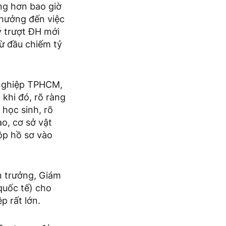
ng hơn bao giờ
 hưởng đến việc
lý trượt ĐH mới
ừ đầu chiếm tỷ
 nghiệp TPHCM,
khi đó, rõ ràng
 học sinh, rõ
ạo, cơ sở vật
ộp hồ sơ vào
n trưởng, Giám
quốc tế) cho
p rất lớn.