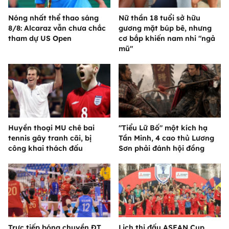
Nóng nhất thể thao sáng
Nữ thần 18 tuổi sở hữu
8/8: Alcaraz vẫn chưa chắc
gương mặt búp bê, nhưng
tham dự US Open
cơ bắp khiến nam nhi "ngả
mũ"
Huyền thoại MU chê bai
"Tiểu Lữ Bố" một kích hạ
tennis gây tranh cãi, bị
Tần Minh, 4 cao thủ Lương
công khai thách đấu
Sơn phải đánh hội đồng
Trực tiếp bóng chuyền ĐT
Lịch thi đấu ASEAN Cup