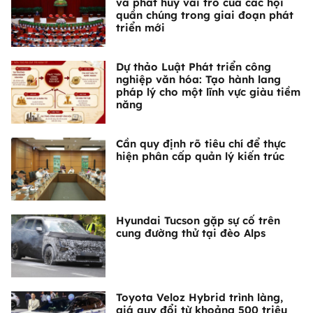
và phát huy vai trò của các hội
quần chúng trong giai đoạn phát
triển mới
Dự thảo Luật Phát triển công
nghiệp văn hóa: Tạo hành lang
pháp lý cho một lĩnh vực giàu tiềm
năng
Cần quy định rõ tiêu chí để thực
hiện phân cấp quản lý kiến trúc
Hyundai Tucson gặp sự cố trên
cung đường thử tại đèo Alps
Toyota Veloz Hybrid trình làng,
giá quy đổi từ khoảng 500 triệu