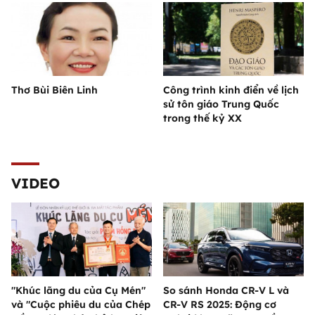
Thơ Bùi Biên Linh
Công trình kinh điển về lịch
sử tôn giáo Trung Quốc
trong thế kỷ XX
VIDEO
"Khúc lãng du của Cụ Mén"
So sánh Honda CR-V L và
và "Cuộc phiêu du của Chép
CR-V RS 2025: Động cơ