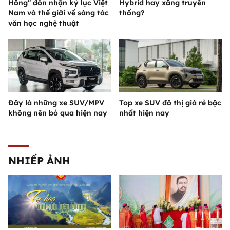
Hồng" đón nhận kỷ lục Việt
Hybrid hay xăng truyền
Nam và thế giới về sáng tác
thống?
văn học nghệ thuật
Đây là những xe SUV/MPV
Top xe SUV đô thị giá rẻ bậc
không nên bỏ qua hiện nay
nhất hiện nay
NHIẾP ẢNH