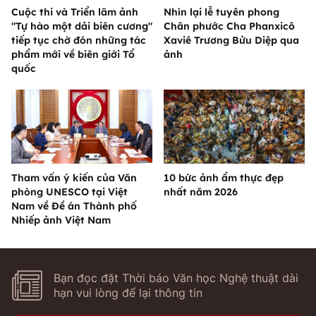
Cuộc thi và Triển lãm ảnh
Nhìn lại lễ tuyên phong
"Tự hào một dải biên cương"
Chân phước Cha Phanxicô
tiếp tục chờ đón những tác
Xaviê Trương Bửu Diệp qua
phẩm mới về biên giới Tổ
ảnh
quốc
Tham vấn ý kiến của Văn
10 bức ảnh ẩm thực đẹp
phòng UNESCO tại Việt
nhất năm 2026
Nam về Đề án Thành phố
Nhiếp ảnh Việt Nam
Bạn đọc đặt Thời báo Văn học Nghệ thuật dài
hạn vui lòng để lại thông tin