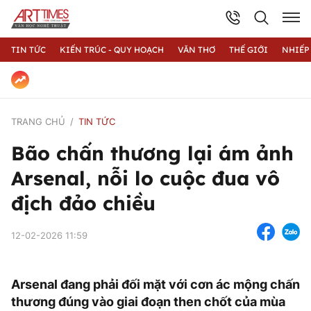
TIN TỨC
KIẾN TRÚC - QUY HOẠCH
VĂN THƠ
THẾ GIỚI
NHIẾP
TRANG CHỦ
TIN TỨC
Bão chấn thương lại ám ảnh
Arsenal, nỗi lo cuộc đua vô
địch đảo chiều
12-02-2026 11:59
Arsenal đang phải đối mặt với cơn ác mộng chấn
thương đúng vào giai đoạn then chốt của mùa