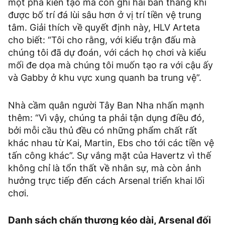
một pha kiến tạo mà còn ghi hai bàn thắng khi
được bố trí đá lùi sâu hơn ở vị trí tiền vệ trung
tâm. Giải thích về quyết định này, HLV Arteta
cho biết: “Tôi cho rằng, với kiểu trận đấu mà
chúng tôi đã dự đoán, với cách họ chơi và kiểu
mối đe dọa mà chúng tôi muốn tạo ra với cậu ấy
và Gabby ở khu vực xung quanh ba trung vệ”.
Nhà cầm quân người Tây Ban Nha nhấn mạnh
thêm: “Vì vậy, chúng ta phải tận dụng điều đó,
bởi mỗi cầu thủ đều có những phẩm chất rất
khác nhau từ Kai, Martin, Ebs cho tới các tiền vệ
tấn công khác”. Sự vắng mặt của Havertz vì thế
không chỉ là tổn thất về nhân sự, mà còn ảnh
hưởng trực tiếp đến cách Arsenal triển khai lối
chơi.
Danh sách chấn thương kéo dài, Arsenal đối