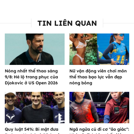
TIN LIÊN QUAN
Nóng nhất thể thao sáng
Nữ vận động viên chơi môn
9/8: Hé lộ trang phục của
thể thao bạo lực vẫn đẹp
Djokovic ở US Open 2026
nóng bỏng
Quy luật 54%: Bí mật đưa
Ngã ngửa cú đi cơ "ảo giác":