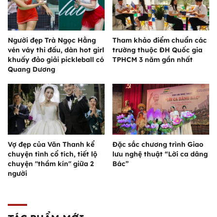
Người đẹp Trà Ngọc Hằng
Tham khảo điểm chuẩn các
vén váy thi đấu, dàn hot girl
trường thuộc ĐH Quốc gia
khuấy đảo giải pickleball có
TPHCM 3 năm gần nhất
Quang Dương
Vợ đẹp của Văn Thanh kể
Đặc sắc chương trình Giao
chuyện tình cổ tích, tiết lộ
lưu nghệ thuật “Lời ca dâng
chuyện "thầm kín" giữa 2
Bác”
người