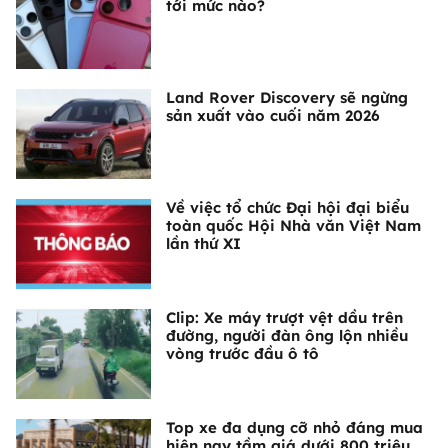
tới mức nào?
Land Rover Discovery sẽ ngừng
sản xuất vào cuối năm 2026
Về việc tổ chức Đại hội đại biểu
toàn quốc Hội Nhà văn Việt Nam
lần thứ XI
Clip: Xe máy trượt vệt dầu trên
đường, người đàn ông lộn nhiều
vòng trước đầu ô tô
Top xe đa dụng cỡ nhỏ đáng mua
hiện nay tầm giá dưới 800 triệu