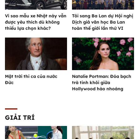
Vì sao mẫu xe Nhật này vẫn
Tôi sang Ba Lan dự Hội nghị
được yêu thích dù không
Dịch giả văn học Ba Lan
thiếu lựa chọn khác?
toàn thế giới lần thứ VI
Mặt trời thi ca của nước
Natalie Portman: Đóa bạch
Đức
trà tinh khôi giữa
Hollywood hào nhoáng
GIẢI TRÍ