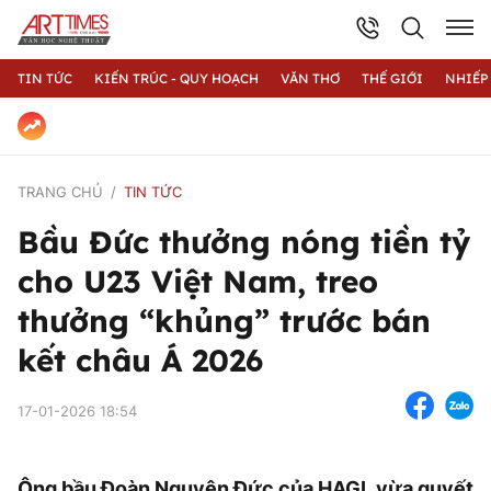
TIN TỨC
KIẾN TRÚC - QUY HOẠCH
VĂN THƠ
THẾ GIỚI
NHIẾP
TRANG CHỦ
TIN TỨC
Bầu Đức thưởng nóng tiền tỷ
cho U23 Việt Nam, treo
thưởng “khủng” trước bán
kết châu Á 2026
17-01-2026 18:54
Ông bầu Đoàn Nguyên Đức của HAGL vừa quyết