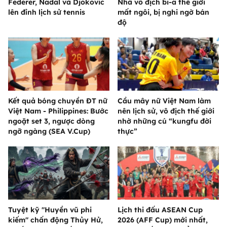
Federer, Nadal và Djokovic
Nhà vô địch bi-a thế giới
lên đỉnh lịch sử tennis
mất ngôi, bị nghi ngờ bán
độ
Kết quả bóng chuyền ĐT nữ
Cầu mây nữ Việt Nam làm
Việt Nam - Philippines: Bước
nên lịch sử, vô địch thế giới
ngoặt set 3, ngược dòng
nhờ những cú “kungfu đời
ngỡ ngàng (SEA V.Cup)
thực”
Tuyệt kỹ "Huyền vũ phi
Lịch thi đấu ASEAN Cup
kiếm" chấn động Thủy Hử,
2026 (AFF Cup) mới nhất,