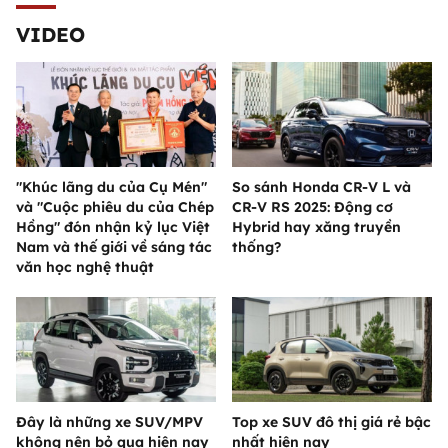
VIDEO
"Khúc lãng du của Cụ Mén"
So sánh Honda CR-V L và
và "Cuộc phiêu du của Chép
CR-V RS 2025: Động cơ
Hồng" đón nhận kỷ lục Việt
Hybrid hay xăng truyền
Nam và thế giới về sáng tác
thống?
văn học nghệ thuật
Đây là những xe SUV/MPV
Top xe SUV đô thị giá rẻ bậc
không nên bỏ qua hiện nay
nhất hiện nay