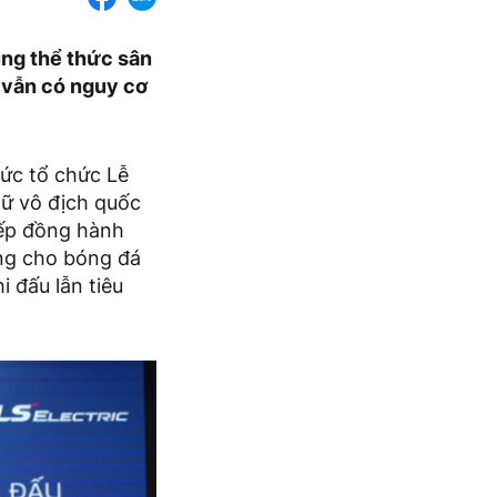
ụng thể thức sân
h vẫn có nguy cơ
ức tổ chức Lễ
nữ vô địch quốc
iếp đồng hành
ạng cho bóng đá
i đấu lẫn tiêu