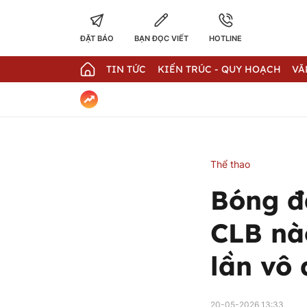
ĐẶT BÁO
BẠN ĐỌC VIẾT
HOTLINE
TIN TỨC
KIẾN TRÚC - QUY HOẠCH
VĂ
Thể thao
Bóng đ
CLB nà
lần vô 
20-05-2026 13:33