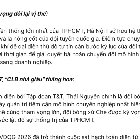
vọng đòi lại vị thế:
yền thống lớn nhất của TPHCM I, Hà Nội I sở hữu hệ 
 và là nòng cốt của đội tuyển quốc gia. Điểm tựa ch
 khí để đại diện thủ đô tự tin cản bước kỷ lục của đối
i thời gian để giải quyết bài toán chuyển đổi mô hình
 sang doanh nghiệp.
, "CLB nhà giàu" thăng hoa:
n diện bởi Tập đoàn T&T, Thái Nguyên chính là đội b
y quản trị tiệm cận mô hình chuyên nghiệp nhất hiện 
mẽ cùng tham vọng lớn, đội bóng xứ Chè được kỳ vọn
 sức lật đổ sự thống trị của TPHCM I.
 VĐQG 2026 đã trở thành cuộc sát hạch toàn diện từ 