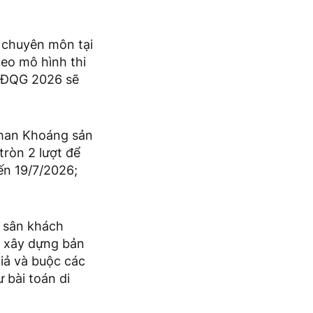
i chuyên môn tại
heo mô hình thi
 VĐQG 2026 sẽ
 Than Khoáng sản
ròn 2 lượt để
ến 19/7/2026;
- sân khách
ể xây dựng bản
giả và buộc các
 bài toán di