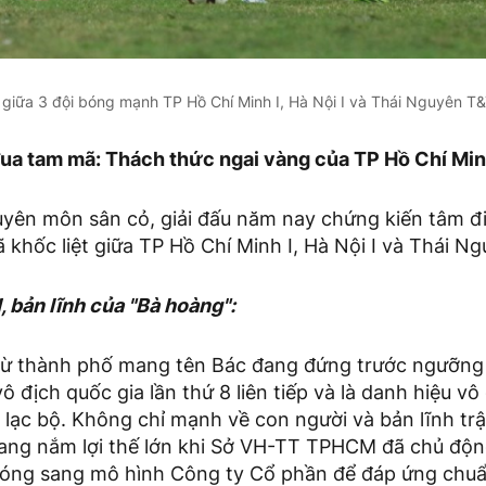
giữa 3 đội bóng mạnh TP Hồ Chí Minh I, Hà Nội I và Thái Nguyên T&
ua tam mã: Thách thức ngai vàng của TP Hồ Chí Min
uyên môn sân cỏ, giải đấu năm nay chứng kiến tâm 
khốc liệt giữa TP Hồ Chí Minh I, Hà Nội I và Thái N
, bản lĩnh của "Bà hoàng":
ừ thành phố mang tên Bác đang đứng trước ngưỡng c
ô địch quốc gia lần thứ 8 liên tiếp và là danh hiệu vô
u lạc bộ. Không chỉ mạnh về con người và bản lĩnh t
đang nắm lợi thế lớn khi Sở VH-TT TPHCM đã chủ động
bóng sang mô hình Công ty Cổ phần để đáp ứng chu