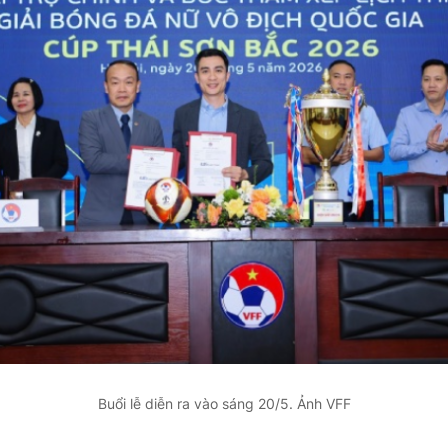
Buổi lễ diễn ra vào sáng 20/5. Ảnh VFF