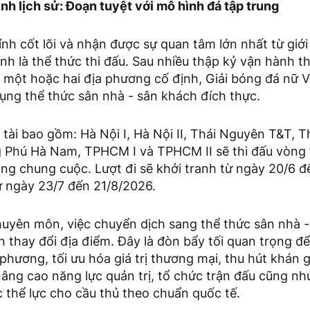
h lịch sử: Đoạn tuyệt với mô hình đá tập trung
nh cốt lõi và nhận được sự quan tâm lớn nhất từ giớ
nh là thể thức thi đấu. Sau nhiều thập kỷ vận hành t
ại một hoặc hai địa phương cố định, Giải bóng đá nữ
dụng thể thức sân nhà - sân khách đích thực.
 tài bao gồm: Hà Nội I, Hà Nội II, Thái Nguyên T&T,
 Phú Hà Nam, TPHCM I và TPHCM II sẽ thi đấu vòng t
ng chung cuộc. Lượt đi sẽ khởi tranh từ ngày 20/6 đ
từ ngày 23/7 đến 21/8/2026.
huyên môn, việc chuyển dịch sang thể thức sân nhà 
 thay đổi địa điểm. Đây là đòn bẩy tối quan trọng đ
phương, tối ưu hóa giá trị thương mại, thu hút khán 
nâng cao năng lực quản trị, tổ chức trận đấu cũng như
 thể lực cho cầu thủ theo chuẩn quốc tế.