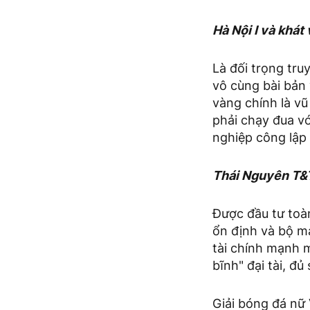
Hà Nội I và khát 
Là đối trọng tru
vô cùng bài bản
vàng chính là vũ
phải chạy đua vớ
nghiệp công lập
Thái Nguyên T&T
Được đầu tư toà
ổn định và bộ má
tài chính mạnh 
bĩnh" đại tài, đủ
Giải bóng đá nữ