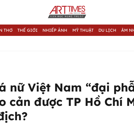
N THƠ
THẾ GIỚI
NHIẾP ẢNH
MỸ THUẬT
DU LỊCH
ÂM N
á nữ Việt Nam “đại phẫ
o cản được TP Hồ Chí M
địch?