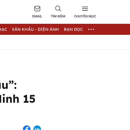
EMAIL
TÌM KIẾM
CHUYÊN MỤC
HẠC
SÂN KHẤU - ĐIỆN ẢNH
BẠN ĐỌC
u”:
inh 15