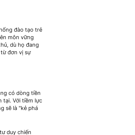
thống đào tạo trẻ
uyên môn vững
 thủ, dù họ đang
 từ đơn vị sự
óng có dòng tiền
tại. Với tiềm lực
g sẽ là "kẻ phá
tư duy chiến