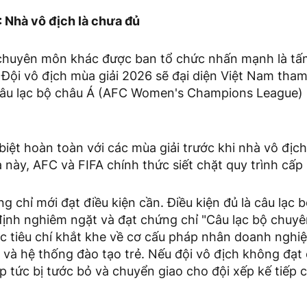
 Nhà vô địch là chưa đủ
huyên môn khác được ban tổ chức nhấn mạnh là tấm
 Đội vô địch mùa giải 2026 sẽ đại diện Việt Nam tham
câu lạc bộ châu Á (AFC Women's Champions League) 
biệt hoàn toàn với các mùa giải trước khi nhà vô đị
 này, AFC và FIFA chính thức siết chặt quy trình cấ
ng chỉ mới đạt điều kiện cần. Điều kiện đủ là câu lạc 
ịnh nghiêm ngặt và đạt chứng chỉ "Câu lạc bộ chuyê
 tiêu chí khắt khe về cơ cấu pháp nhân doanh nghiệp
 và hệ thống đào tạo trẻ. Nếu đội vô địch không đạt
p tức bị tước bỏ và chuyển giao cho đội xếp kế tiếp c