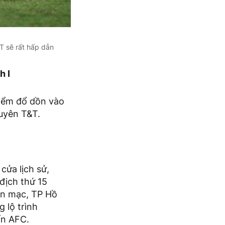
T sẽ rất hấp dẫn
h I
điểm đổ dồn vào
guyên T&T.
ửa lịch sử,
 địch thứ 15
rận mạc, TP Hồ
 lộ trình
ẩn AFC.