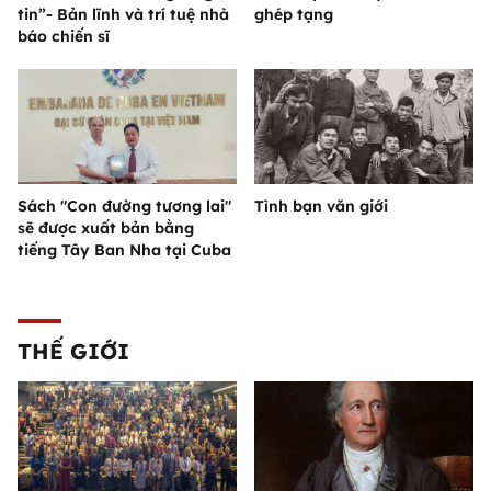
tin”- Bản lĩnh và trí tuệ nhà
ghép tạng
báo chiến sĩ
Sách "Con đường tương lai"
Tình bạn văn giới
sẽ được xuất bản bằng
tiếng Tây Ban Nha tại Cuba
THẾ GIỚI