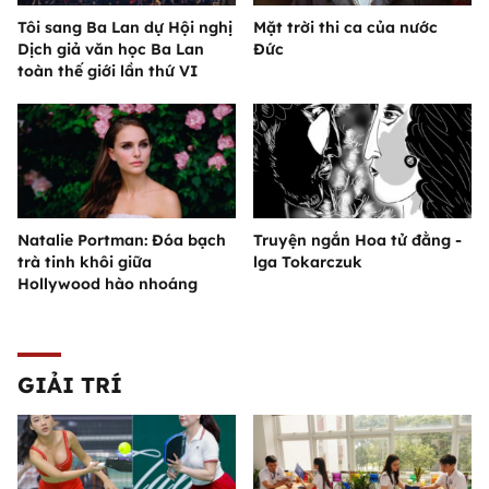
Tôi sang Ba Lan dự Hội nghị
Mặt trời thi ca của nước
Dịch giả văn học Ba Lan
Đức
toàn thế giới lần thứ VI
Natalie Portman: Đóa bạch
Truyện ngắn Hoa tử đằng -
trà tinh khôi giữa
lga Tokarczuk
Hollywood hào nhoáng
GIẢI TRÍ