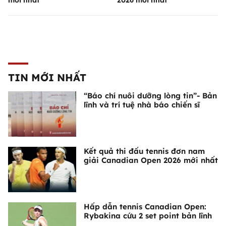
mới nhất
2026 mới nhất
TIN MỚI NHẤT
“Báo chí nuôi dưỡng lòng tin”- Bản
lĩnh và trí tuệ nhà báo chiến sĩ
Kết quả thi đấu tennis đơn nam
giải Canadian Open 2026 mới nhất
Hấp dẫn tennis Canadian Open:
Rybakina cứu 2 set point bản lĩnh