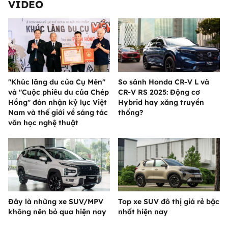
VIDEO
"Khúc lãng du của Cụ Mén"
So sánh Honda CR-V L và
và "Cuộc phiêu du của Chép
CR-V RS 2025: Động cơ
Hồng" đón nhận kỷ lục Việt
Hybrid hay xăng truyền
Nam và thế giới về sáng tác
thống?
văn học nghệ thuật
Đây là những xe SUV/MPV
Top xe SUV đô thị giá rẻ bậc
không nên bỏ qua hiện nay
nhất hiện nay