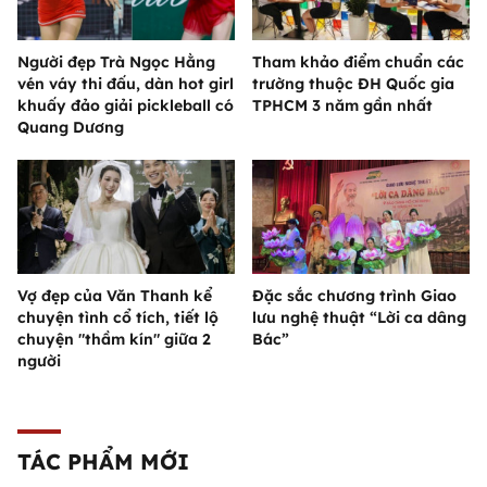
Người đẹp Trà Ngọc Hằng
Tham khảo điểm chuẩn các
vén váy thi đấu, dàn hot girl
trường thuộc ĐH Quốc gia
khuấy đảo giải pickleball có
TPHCM 3 năm gần nhất
Quang Dương
Vợ đẹp của Văn Thanh kể
Đặc sắc chương trình Giao
chuyện tình cổ tích, tiết lộ
lưu nghệ thuật “Lời ca dâng
chuyện "thầm kín" giữa 2
Bác”
người
TÁC PHẨM MỚI