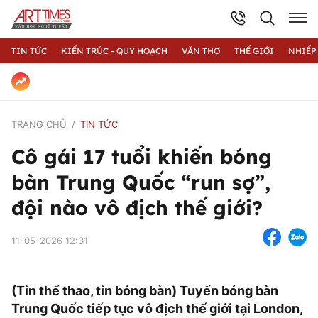
TIN TỨC
KIẾN TRÚC - QUY HOẠCH
VĂN THƠ
THẾ GIỚI
NHIẾP
TRANG CHỦ
TIN TỨC
Cô gái 17 tuổi khiến bóng
bàn Trung Quốc “run sợ”,
đội nào vô địch thế giới?
11-05-2026 12:31
(Tin thể thao, tin bóng bàn) Tuyển bóng bàn
Trung Quốc tiếp tục vô địch thế giới tại London,