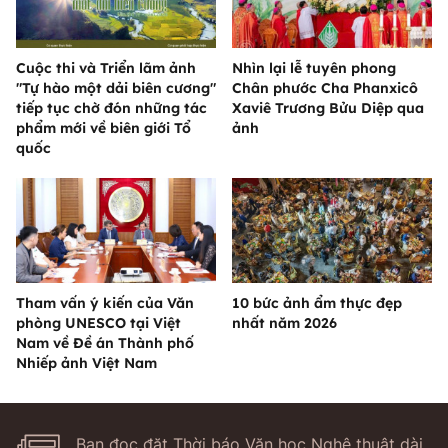
Cuộc thi và Triển lãm ảnh
Nhìn lại lễ tuyên phong
"Tự hào một dải biên cương"
Chân phước Cha Phanxicô
tiếp tục chờ đón những tác
Xaviê Trương Bửu Diệp qua
phẩm mới về biên giới Tổ
ảnh
quốc
Tham vấn ý kiến của Văn
10 bức ảnh ẩm thực đẹp
phòng UNESCO tại Việt
nhất năm 2026
Nam về Đề án Thành phố
Nhiếp ảnh Việt Nam
Bạn đọc đặt Thời báo Văn học Nghệ thuật dài