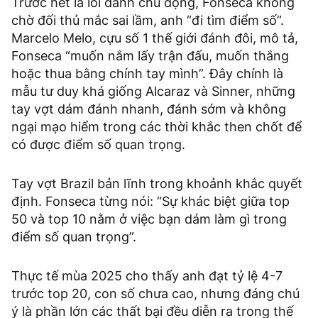
Trước hết là lối đánh chủ động, Fonseca không
chờ đối thủ mắc sai lầm, anh “đi tìm điểm số”.
Marcelo Melo, cựu số 1 thế giới đánh đôi, mô tả,
Fonseca “muốn nắm lấy trận đấu, muốn thắng
hoặc thua bằng chính tay mình”. Đây chính là
mẫu tư duy khá giống Alcaraz và Sinner, những
tay vợt dám đánh nhanh, đánh sớm và không
ngại mạo hiểm trong các thời khắc then chốt để
có được điểm số quan trọng.
Tay vợt Brazil bản lĩnh trong khoảnh khắc quyết
định. Fonseca từng nói: “Sự khác biệt giữa top
50 và top 10 nằm ở việc bạn dám làm gì trong
điểm số quan trọng”.
Thực tế mùa 2025 cho thấy anh đạt tỷ lệ 4-7
trước top 20, con số chưa cao, nhưng đáng chú
ý là phần lớn các thất bại đều diễn ra trong thế