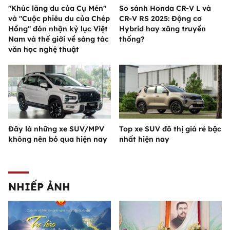
"Khúc lãng du của Cụ Mén"
So sánh Honda CR-V L và
và "Cuộc phiêu du của Chép
CR-V RS 2025: Động cơ
Hồng" đón nhận kỷ lục Việt
Hybrid hay xăng truyền
Nam và thế giới về sáng tác
thống?
văn học nghệ thuật
Đây là những xe SUV/MPV
Top xe SUV đô thị giá rẻ bậc
không nên bỏ qua hiện nay
nhất hiện nay
NHIẾP ẢNH