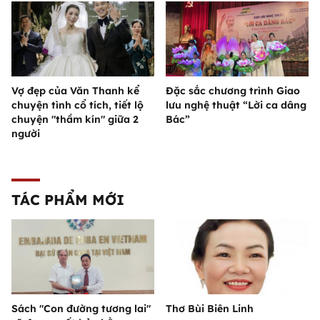
Vợ đẹp của Văn Thanh kể
Đặc sắc chương trình Giao
chuyện tình cổ tích, tiết lộ
lưu nghệ thuật “Lời ca dâng
chuyện "thầm kín" giữa 2
Bác”
người
TÁC PHẨM MỚI
Sách "Con đường tương lai"
Thơ Bùi Biên Linh