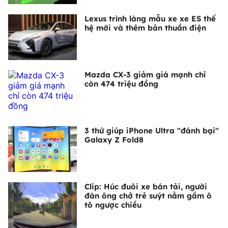
Lexus trình làng mẫu xe xe ES thế
hệ mới và thêm bản thuần điện
Mazda CX-3 giảm giá mạnh chỉ
còn 474 triệu đồng
3 thứ giúp iPhone Ultra "đánh bại"
Galaxy Z Fold8
Clip: Húc đuôi xe bán tải, người
đàn ông chở trẻ suýt nằm gầm ô
tô ngược chiều