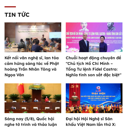
TIN TỨC
Kết nối văn nghệ sĩ, lan tỏa
Chuỗi hoạt động chuyên đề
cảm hứng sáng tác về Phật
"Chủ tịch Hồ Chí Minh –
hoàng Trần Nhân Tông và
Tổng Tư lệnh Fidel Castro:
Ngọa Vân
Nghĩa tình son sắt đặc biệt"
Sáng nay (5/8), Quốc hội
Đại hội Hội Nghệ sĩ Sân
nghe tờ trình và thảo luận
khấu Việt Nam lần thứ X: