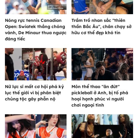
Nóng rực tennis Canadian
Trầm trồ nhan sắc "thiên
Open: Swiatek thắng chóng
thần Bắc Âu", chân chạy sở
vánh, De Minaur thua ngược
hữu cơ thể đẹp khó tin
đáng tiếc
Nữ lực sĩ mất cơ hội phá kỷ
Môn thể thao "ăn đứt"
lục thế giới vì bị phân biệt
pickleball ở Anh, bị tố phá
chủng tộc gây phẫn nộ
hoại hạnh phúc vì người
chơi ngoại tình