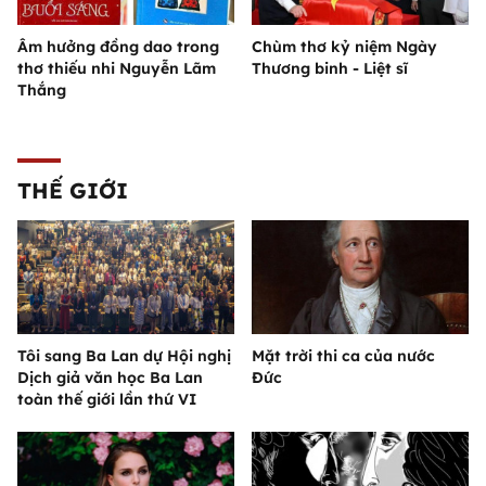
Âm hưởng đồng dao trong
Chùm thơ kỷ niệm Ngày
thơ thiếu nhi Nguyễn Lãm
Thương binh - Liệt sĩ
Thắng
THẾ GIỚI
Tôi sang Ba Lan dự Hội nghị
Mặt trời thi ca của nước
Dịch giả văn học Ba Lan
Đức
toàn thế giới lần thứ VI