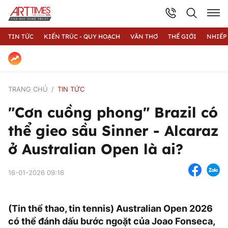
TIN TỨC
KIẾN TRÚC - QUY HOẠCH
VĂN THƠ
THẾ GIỚI
NHIẾP
TRANG CHỦ
TIN TỨC
"Cơn cuồng phong" Brazil có
thể gieo sầu Sinner - Alcaraz
ở Australian Open là ai?
16-01-2026 09:16
(Tin thể thao, tin tennis) Australian Open 2026
có thể đánh dấu bước ngoặt của Joao Fonseca,