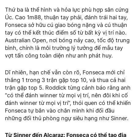
Thứ ba là thể hình và hỏa lực phù hợp sân cứng
Úc. Cao 1m88, thuận tay phải, đánh trái hai tay,
Fonseca sở hữu cú giao bóng nặng và cú thuận
tay có thể kết thúc điểm số từ bất kỳ vị trí nào.
Australian Open, nơi bóng nảy cao, tốc độ trung
bình, chính là môi trường lý tưởng để mẫu tay
vợt tấn công toàn diện như anh phát huy.
Dĩ nhiên, hạn chế vẫn còn rõ, Fonseca mới chỉ
thắng 1 trong 3 trận gặp top 10, và thua cả hai
trận gặp top 5. Roddick từng cảnh báo rằng anh
“có thể đánh winner từ mọi vị trí, nên đôi khi cố
đánh winner từ mọi vị trí”, thói quen có thể khiến
Fonseca tự bắn vào chân mình khi đối đầu
những đối thủ phòng ngự siêu hạng như Sinner.
Từ Sinner đến Alcaraz: Fonseca có thể tạo địa