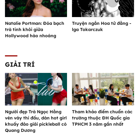
Natalie Portman: Đóa bạch
Truyện ngắn Hoa tử đằng -
trà tinh khôi giữa
lga Tokarczuk
Hollywood hào nhoáng
GIẢI TRÍ
Người đẹp Trà Ngọc Hằng
Tham khảo điểm chuẩn các
vén váy thi đấu, dàn hot girl
trường thuộc ĐH Quốc gia
khuấy đảo giải pickleball có
TPHCM 3 năm gần nhất
Quang Dương