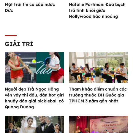
Mặt trời thi ca của nước
Natalie Portman: Đóa bạch
Đức
trà tinh khôi giữa
Hollywood hào nhoáng
GIẢI TRÍ
Người đẹp Trà Ngọc Hằng
Tham khảo điểm chuẩn các
vén váy thi đấu, dàn hot girl
trường thuộc ĐH Quốc gia
khuấy đảo giải pickleball có
TPHCM 3 năm gần nhất
Quang Dương