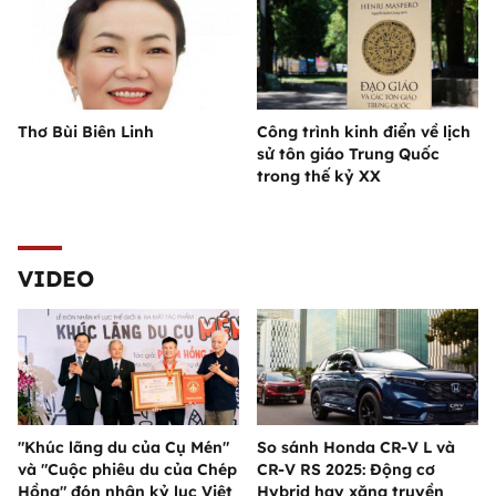
Thơ Bùi Biên Linh
Công trình kinh điển về lịch
sử tôn giáo Trung Quốc
trong thế kỷ XX
VIDEO
"Khúc lãng du của Cụ Mén"
So sánh Honda CR-V L và
và "Cuộc phiêu du của Chép
CR-V RS 2025: Động cơ
Hồng" đón nhận kỷ lục Việt
Hybrid hay xăng truyền