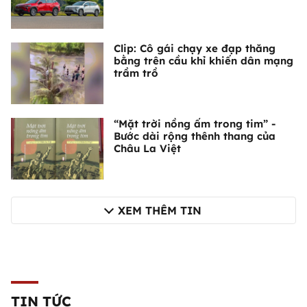
Clip: Cô gái chạy xe đạp thăng
bằng trên cầu khỉ khiến dân mạng
trầm trồ
“Mặt trời nồng ấm trong tim” -
Bước dài rộng thênh thang của
Châu La Việt
XEM THÊM TIN
TIN TỨC