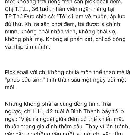
một khoảng trời riêng trên sân pickleball đêm.
Chị T.T.L., 36 tuổi, nhân viên ngân hàng tại
TP.Thủ Đức chia sẻ: “Tôi đi làm về muộn, áp lực
đủ thứ. Khi ra sân chơi đêm, tôi được là chính
mình, không phải nhân viên, không phải vợ,
không phải mẹ. Không ai phán xét, chỉ có bóng
và nhịp tim mình”.
Pickleball với chị không chỉ là môn thể thao mà là
“phao cứu sinh” tinh thần sau một ngày dài mệt
mỏi.
Nhưng không phải ai cũng đồng tình. Trái
ngược, chị L.H., 42 tuổi ở Bình Thạnh bày tỏ lo
ngại: “Việc ra ngoài giữa đêm có thể khiến mâu
thuẫn trong gia đình thêm sâu. Thay vì lẩn tránh,
các cặp vợ chồng cần ngồi lại, nói chuyện, tìm