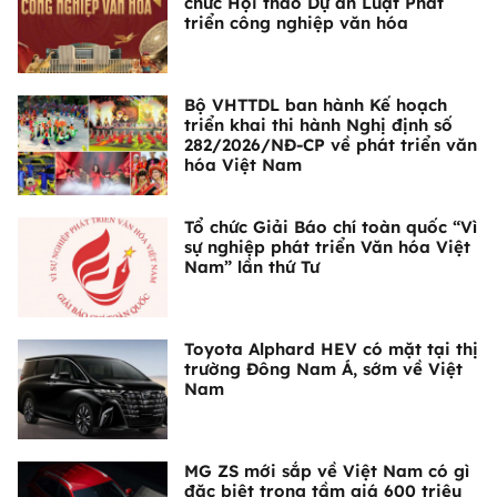
chức Hội thảo Dự án Luật Phát
triển công nghiệp văn hóa
Bộ VHTTDL ban hành Kế hoạch
triển khai thi hành Nghị định số
282/2026/NĐ-CP về phát triển văn
hóa Việt Nam
Tổ chức Giải Báo chí toàn quốc “Vì
sự nghiệp phát triển Văn hóa Việt
Nam” lần thứ Tư
Toyota Alphard HEV có mặt tại thị
trường Đông Nam Á, sớm về Việt
Nam
MG ZS mới sắp về Việt Nam có gì
đặc biệt trong tầm giá 600 triệu