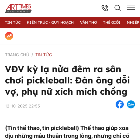
TIN TỨC
KIẾN TRÚC - QUY HOẠCH
VĂN THƠ
THẾ GIỚI
NHIẾP
TRANG CHỦ
TIN TỨC
VĐV kỳ lạ nửa đêm ra sân
chơi pickleball: Đàn ông dỗi
vợ, phụ nữ xích mích chồng
12-10-2025 22:55
(Tin thể thao, tin pickleball) Thể thao giúp xoa
dịu những mâu thuẫn trong lòng, nhưng chỉ có