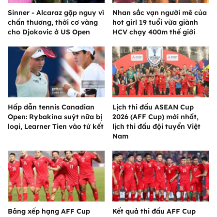
Sinner - Alcaraz gặp nguy vì
Nhan sắc vạn người mê của
chấn thương, thời cơ vàng
hot girl 19 tuổi vừa giành
cho Djokovic ở US Open
HCV chạy 400m thế giới
Hấp dẫn tennis Canadian
Lịch thi đấu ASEAN Cup
Open: Rybakina suýt nữa bị
2026 (AFF Cup) mới nhất,
loại, Learner Tien vào tứ kết
lịch thi đấu đội tuyển Việt
Nam
Bảng xếp hạng AFF Cup
Kết quả thi đấu AFF Cup