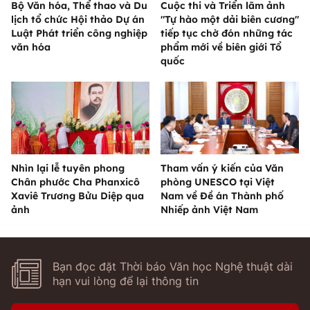
Bộ Văn hóa, Thể thao và Du
Cuộc thi và Triển lãm ảnh
lịch tổ chức Hội thảo Dự án
"Tự hào một dải biên cương"
Luật Phát triển công nghiệp
tiếp tục chờ đón những tác
văn hóa
phẩm mới về biên giới Tổ
quốc
Nhìn lại lễ tuyên phong
Tham vấn ý kiến của Văn
Chân phước Cha Phanxicô
phòng UNESCO tại Việt
Xaviê Trương Bửu Diệp qua
Nam về Đề án Thành phố
ảnh
Nhiếp ảnh Việt Nam
Bạn đọc đặt Thời báo Văn học Nghệ thuật dài
hạn vui lòng để lại thông tin