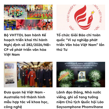
Bộ VHTTDL ban hành Kế
Tổ chức Giải Báo chí toàn
hoạch triển khai thi hành
quốc “Vì sự nghiệp phát
Nghị định số 282/2026/NĐ-
triển Văn hóa Việt Nam” lần
CP về phát triển văn hóa
thứ Tư
Việt Nam
Đưa quan hệ Việt Nam -
Lãnh đạo Đảng, Nhà nước
Australia trở thành hình
viếng, ghi sổ tang tưởng
mẫu hợp tác về khoa học,
niệm Chủ tịch Quốc hội Lào
công nghệ
Saysomphone Phomvihane