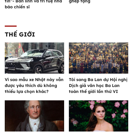
tin”- Bản lĩnh và trí tuệ nhà
ghép tạng
báo chiến sĩ
THẾ GIỚI
Vì sao mẫu xe Nhật này vẫn
Tôi sang Ba Lan dự Hội nghị
được yêu thích dù không
Dịch giả văn học Ba Lan
thiếu lựa chọn khác?
toàn thế giới lần thứ VI