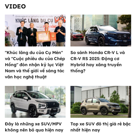
VIDEO
"Khúc lãng du của Cụ Mén"
So sánh Honda CR-V L và
và "Cuộc phiêu du của Chép
CR-V RS 2025: Động cơ
Hồng" đón nhận kỷ lục Việt
Hybrid hay xăng truyền
Nam và thế giới về sáng tác
thống?
văn học nghệ thuật
Đây là những xe SUV/MPV
Top xe SUV đô thị giá rẻ bậc
không nên bỏ qua hiện nay
nhất hiện nay