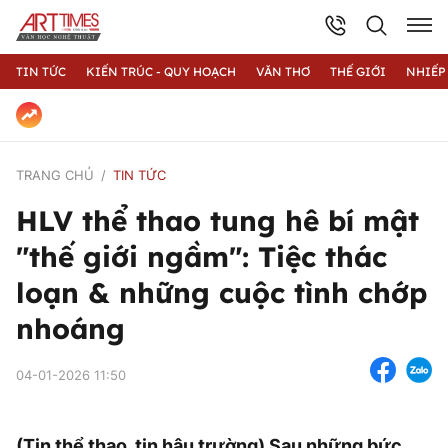
TIN TỨC
KIẾN TRÚC - QUY HOẠCH
VĂN THƠ
THẾ GIỚI
NHIẾP
TRANG CHỦ
TIN TỨC
HLV thể thao tung hê bí mật
"thế giới ngầm": Tiệc thác
loạn & những cuộc tình chớp
nhoáng
04-01-2026 11:50
(Tin thể thao, tin hậu trường) Sau những bức