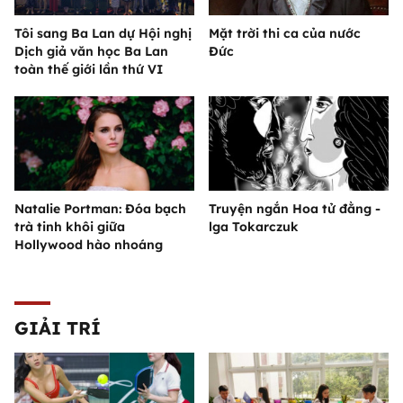
Tôi sang Ba Lan dự Hội nghị
Mặt trời thi ca của nước
Dịch giả văn học Ba Lan
Đức
toàn thế giới lần thứ VI
Natalie Portman: Đóa bạch
Truyện ngắn Hoa tử đằng -
trà tinh khôi giữa
lga Tokarczuk
Hollywood hào nhoáng
GIẢI TRÍ