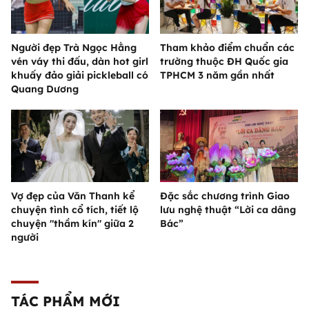
Người đẹp Trà Ngọc Hằng
Tham khảo điểm chuẩn các
vén váy thi đấu, dàn hot girl
trường thuộc ĐH Quốc gia
khuấy đảo giải pickleball có
TPHCM 3 năm gần nhất
Quang Dương
Vợ đẹp của Văn Thanh kể
Đặc sắc chương trình Giao
chuyện tình cổ tích, tiết lộ
lưu nghệ thuật “Lời ca dâng
chuyện "thầm kín" giữa 2
Bác”
người
TÁC PHẨM MỚI