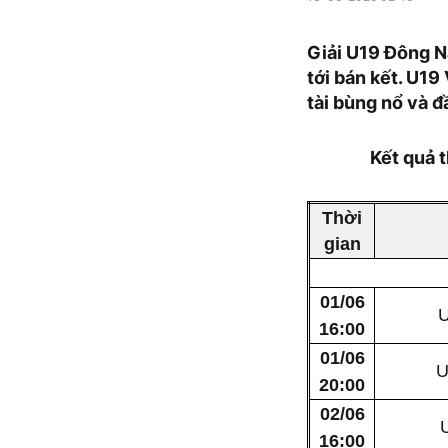
Giải U19 Đông N
tới bán kết. U1
tài bùng nổ và 
Kết quả 
Thời
gian
01/06
U
16:00
01/06
U
20:00
02/06
16:00