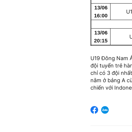
13
/06
U1
16
:00
13
/06
U
20
:15
U19 Đông Nam Á 2
đội tuyển trẻ hà
chỉ có 3 đội nhấ
nằm ở bảng A cù
chiến với Indone