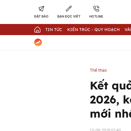
ĐẶT BÁO
BẠN ĐỌC VIẾT
HOTLINE
TIN TỨC
KIẾN TRÚC - QUY HOẠCH
VĂ
Thể thao
Kết qu
2026, 
mới nh
13-06-2026 02:40