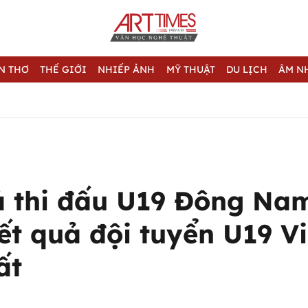
N THƠ
THẾ GIỚI
NHIẾP ẢNH
MỸ THUẬT
DU LỊCH
ÂM N
ả thi đấu U19 Đông Na
kết quả đội tuyển U19 V
ất