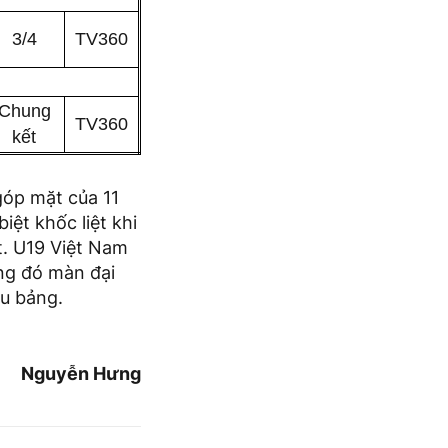
3/4
TV360
Chung
TV360
kết
góp mặt của 11
iệt khốc liệt khi
t. U19 Việt Nam
ng đó màn đại
ầu bảng.
Nguyễn Hưng