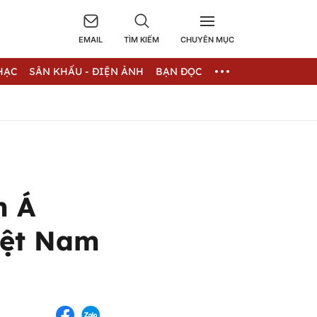
EMAIL
TÌM KIẾM
CHUYÊN MỤC
HẠC
SÂN KHẤU - ĐIỆN ẢNH
BẠN ĐỌC
m Á
iệt Nam