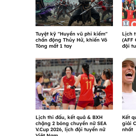
Tuyệt kỹ "Huyền vũ phi kiếm"
Lịch 
chấn động Thủy Hử, khiến Võ
(AFF 
Tòng mất 1 tay
đội t
Lịch thi đấu, kết quả & BXH
Kết q
chặng 2 bóng chuyền nữ SEA
giải 
V.Cup 2026, lịch đội tuyển nữ
nhất
Việt Nam