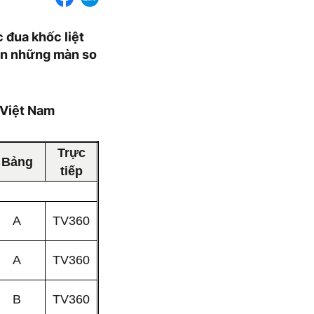
 đua khốc liệt
nên những màn so
 Việt Nam
Trực
Bảng
tiếp
A
TV360
A
TV360
B
TV360