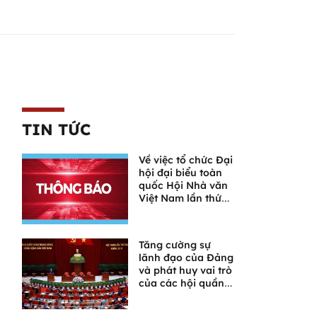
TIN TỨC
Về việc tổ chức Đại
hội đại biểu toàn
quốc Hội Nhà văn
Việt Nam lần thứ
XI
Tăng cường sự
lãnh đạo của Đảng
và phát huy vai trò
của các hội quần
chúng trong giai
đoạn phát triển