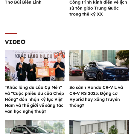
Thơ Bùi Biên Linh
Công trình kinh điển về lịch
sử tôn giáo Trung Quốc
trong thế kỷ XX
VIDEO
"Khúc lãng du của Cụ Mén"
So sánh Honda CR-V L và
và "Cuộc phiêu du của Chép
CR-V RS 2025: Động cơ
Hồng" đón nhận kỷ lục Việt
Hybrid hay xăng truyền
Nam và thế giới về sáng tác
thống?
văn học nghệ thuật