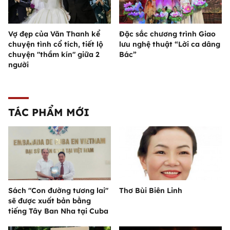
Vợ đẹp của Văn Thanh kể
Đặc sắc chương trình Giao
chuyện tình cổ tích, tiết lộ
lưu nghệ thuật “Lời ca dâng
chuyện "thầm kín" giữa 2
Bác”
người
TÁC PHẨM MỚI
Sách "Con đường tương lai"
Thơ Bùi Biên Linh
sẽ được xuất bản bằng
tiếng Tây Ban Nha tại Cuba