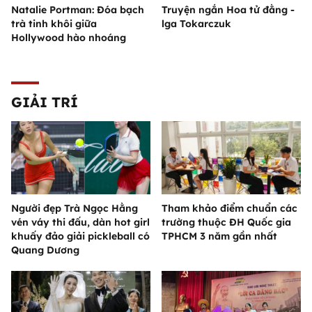
Natalie Portman: Đóa bạch
Truyện ngắn Hoa tử đằng -
trà tinh khôi giữa
lga Tokarczuk
Hollywood hào nhoáng
GIẢI TRÍ
Người đẹp Trà Ngọc Hằng
Tham khảo điểm chuẩn các
vén váy thi đấu, dàn hot girl
trường thuộc ĐH Quốc gia
khuấy đảo giải pickleball có
TPHCM 3 năm gần nhất
Quang Dương