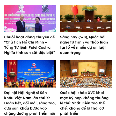
Chuỗi hoạt động chuyên đề
Sáng nay (5/8), Quốc hội
"Chủ tịch Hồ Chí Minh –
nghe tờ trình và thảo luận
Tổng Tư lệnh Fidel Castro:
tại tổ về nhiều dự án luật
Nghĩa tình son sắt đặc biệt"
quan trọng
Đại hội Hội Nghệ sĩ Sân
Quốc hội khóa XVI khai
khấu Việt Nam lần thứ X:
mạc Kỳ họp không thường
Đoàn kết, đổi mới, sáng tạo,
lệ thứ Nhất: Kiến tạo thể
đưa sân khấu bước vào
chế, không để lỡ thời cơ
chặng đường phát triển mới
phát triển