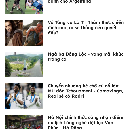
dành cho Argentina
Võ Tòng và Lỗ Trí Thâm thực chiến
đỉnh cao, ai sẽ thắng nếu quyết
đấu?
Ngã ba Đồng Lộc - vang mãi khúc
tráng ca
Chuyển nhượng hè chờ cú nổ lớn:
MU đón Tchouameni - Camavinga,
Real sẽ có Rodri
Hà Nội chính thức công nhận điểm
du lịch Làng nghề dệt lụa Vạn
Phúc - Hà Đông