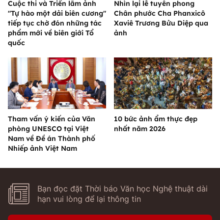
Cuộc thi và Triển lãm ảnh
Nhìn lại lễ tuyên phong
"Tự hào một dải biên cương"
Chân phước Cha Phanxicô
tiếp tục chờ đón những tác
Xaviê Trương Bửu Diệp qua
phẩm mới về biên giới Tổ
ảnh
quốc
Tham vấn ý kiến của Văn
10 bức ảnh ẩm thực đẹp
phòng UNESCO tại Việt
nhất năm 2026
Nam về Đề án Thành phố
Nhiếp ảnh Việt Nam
Bạn đọc đặt Thời báo Văn học Nghệ thuật dài
hạn vui lòng để lại thông tin