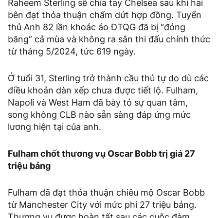
Raheem Sterling sẽ chia tay Chelsea sau khi hai
bên đạt thỏa thuận chấm dứt hợp đồng. Tuyển
thủ Anh 82 lần khoác áo ĐTQG đã bị “đóng
băng” cả mùa và không ra sân thi đấu chính thức
từ tháng 5/2024, tức 619 ngày.
Ở tuổi 31, Sterling trở thành cầu thủ tự do dù các
điều khoản dàn xếp chưa được tiết lộ. Fulham,
Napoli và West Ham đã bày tỏ sự quan tâm,
song không CLB nào sẵn sàng đáp ứng mức
lương hiện tại của anh.
Fulham chốt thương vụ Oscar Bobb trị giá 27
triệu bảng
Fulham đã đạt thỏa thuận chiêu mộ Oscar Bobb
từ Manchester City với mức phí 27 triệu bảng.
Thương vụ được hoàn tất sau các cuộc đàm