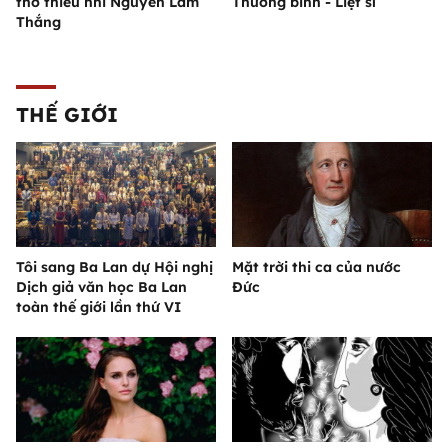
thơ thiếu nhi Nguyễn Lãm
Thương binh - Liệt sĩ
Thắng
THẾ GIỚI
Tôi sang Ba Lan dự Hội nghị
Mặt trời thi ca của nước
Dịch giả văn học Ba Lan
Đức
toàn thế giới lần thứ VI