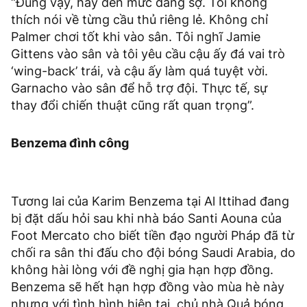
“Đúng vậy, hay đến mức đáng sợ. Tôi không
thích nói về từng cầu thủ riêng lẻ. Không chỉ
Palmer chơi tốt khi vào sân. Tôi nghĩ Jamie
Gittens vào sân và tôi yêu cầu cậu ấy đá vai trò
‘wing-back’ trái, và cậu ấy làm quá tuyệt vời.
Garnacho vào sân để hỗ trợ đội. Thực tế, sự
thay đổi chiến thuật cũng rất quan trọng”.
Benzema đình công
Tương lai của Karim Benzema tại Al Ittihad đang
bị đặt dấu hỏi sau khi nhà báo Santi Aouna của
Foot Mercato cho biết tiền đạo người Pháp đã từ
chối ra sân thi đấu cho đội bóng Saudi Arabia, do
không hài lòng với đề nghị gia hạn hợp đồng.
Benzema sẽ hết hạn hợp đồng vào mùa hè này
nhưng với tình hình hiện tại, chủ nhà Quả bóng