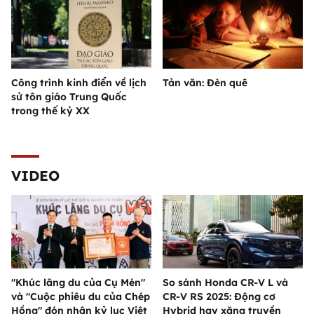
Công trình kinh điển về lịch
Tản văn: Đèn quê
sử tôn giáo Trung Quốc
trong thế kỷ XX
VIDEO
"Khúc lãng du của Cụ Mén"
So sánh Honda CR-V L và
và "Cuộc phiêu du của Chép
CR-V RS 2025: Động cơ
Hồng" đón nhận kỷ lục Việt
Hybrid hay xăng truyền