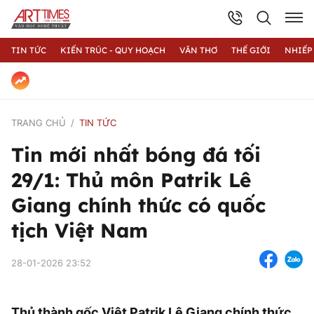
TIN TỨC
KIẾN TRÚC - QUY HOẠCH
VĂN THƠ
THẾ GIỚI
NHIẾP
TRANG CHỦ
TIN TỨC
Tin mới nhất bóng đá tối
29/1: Thủ môn Patrik Lê
Giang chính thức có quốc
tịch Việt Nam
28-01-2026 23:52
Thủ thành gốc Việt Patrik Lê Giang chính thức