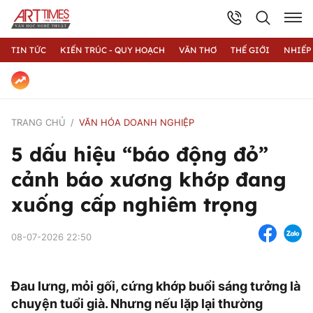
TIN TỨC
KIẾN TRÚC - QUY HOẠCH
VĂN THƠ
THẾ GIỚI
NHIẾP
TRANG CHỦ
VĂN HÓA DOANH NGHIỆP
5 dấu hiệu “báo động đỏ”
cảnh báo xương khớp đang
xuống cấp nghiêm trọng
08-07-2026 22:50
Đau lưng, mỏi gối, cứng khớp buổi sáng tưởng là
chuyện tuổi già. Nhưng nếu lặp lại thường