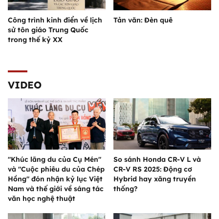
Công trình kinh điển về lịch
Tản văn: Đèn quê
sử tôn giáo Trung Quốc
trong thế kỷ XX
VIDEO
"Khúc lãng du của Cụ Mén"
So sánh Honda CR-V L và
và "Cuộc phiêu du của Chép
CR-V RS 2025: Động cơ
Hồng" đón nhận kỷ lục Việt
Hybrid hay xăng truyền
Nam và thế giới về sáng tác
thống?
văn học nghệ thuật