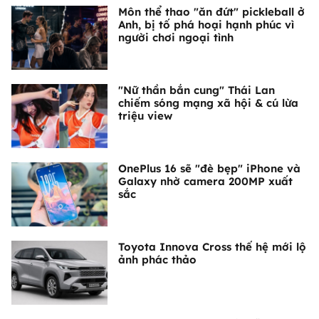
Môn thể thao "ăn đứt" pickleball ở
Anh, bị tố phá hoại hạnh phúc vì
người chơi ngoại tình
"Nữ thần bắn cung" Thái Lan
chiếm sóng mạng xã hội & cú lừa
triệu view
OnePlus 16 sẽ "đè bẹp" iPhone và
Galaxy nhờ camera 200MP xuất
sắc
Toyota Innova Cross thế hệ mới lộ
ảnh phác thảo