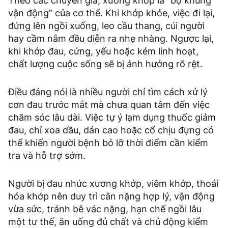
Theo các chuyên gia, xương khớp là “bộ khung
vận động” của cơ thể. Khi khớp khỏe, việc đi lại,
đứng lên ngồi xuống, leo cầu thang, cúi người
hay cầm nắm đều diễn ra nhẹ nhàng. Ngược lại,
khi khớp đau, cứng, yếu hoặc kém linh hoạt,
chất lượng cuộc sống sẽ bị ảnh hưởng rõ rệt.
Điều đáng nói là nhiều người chỉ tìm cách xử lý
cơn đau trước mắt mà chưa quan tâm đến việc
chăm sóc lâu dài. Việc tự ý lạm dụng thuốc giảm
đau, chỉ xoa dầu, dán cao hoặc cố chịu đựng có
thể khiến người bệnh bỏ lỡ thời điểm cần kiểm
tra và hỗ trợ sớm.
Người bị đau nhức xương khớp, viêm khớp, thoái
hóa khớp nên duy trì cân nặng hợp lý, vận động
vừa sức, tránh bê vác nặng, hạn chế ngồi lâu
một tư thế, ăn uống đủ chất và chủ động kiểm