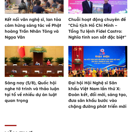
Kết nối văn nghệ sĩ, lan tỏa
Chuỗi hoạt động chuyên đề
cảm hứng sáng tác về Phật
"Chủ tịch Hồ Chí Minh –
hoàng Trần Nhân Tông và
Tổng Tư lệnh Fidel Castro:
Ngọa Vân
Nghĩa tình son sắt đặc biệt"
Sáng nay (5/8), Quốc hội
Đại hội Hội Nghệ sĩ Sân
nghe tờ trình và thảo luận
khấu Việt Nam lần thứ X:
tại tổ về nhiều dự án luật
Đoàn kết, đổi mới, sáng tạo,
quan trọng
đưa sân khấu bước vào
chặng đường phát triển mới