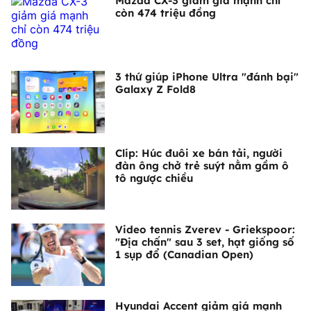
Mazda CX-3 giảm giá mạnh chỉ
còn 474 triệu đồng
3 thứ giúp iPhone Ultra "đánh bại"
Galaxy Z Fold8
Clip: Húc đuôi xe bán tải, người
đàn ông chở trẻ suýt nằm gầm ô
tô ngược chiều
Video tennis Zverev - Griekspoor:
"Địa chấn" sau 3 set, hạt giống số
1 sụp đổ (Canadian Open)
Hyundai Accent giảm giá mạnh