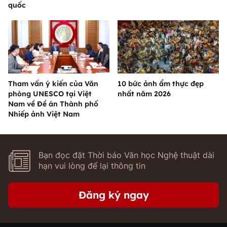
quốc
Tham vấn ý kiến của Văn
10 bức ảnh ẩm thực đẹp
phòng UNESCO tại Việt
nhất năm 2026
Nam về Đề án Thành phố
Nhiếp ảnh Việt Nam
Bạn đọc đặt Thời báo Văn học Nghệ thuật dài
hạn vui lòng để lại thông tin
Đăng ký ngay