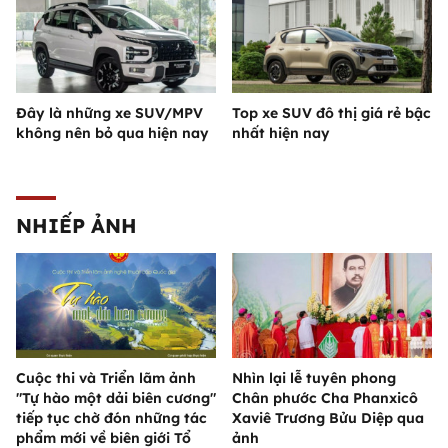
Đây là những xe SUV/MPV
Top xe SUV đô thị giá rẻ bậc
không nên bỏ qua hiện nay
nhất hiện nay
NHIẾP ẢNH
Cuộc thi và Triển lãm ảnh
Nhìn lại lễ tuyên phong
"Tự hào một dải biên cương"
Chân phước Cha Phanxicô
tiếp tục chờ đón những tác
Xaviê Trương Bửu Diệp qua
phẩm mới về biên giới Tổ
ảnh