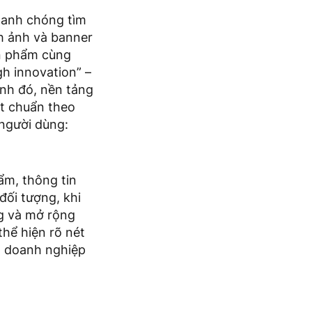
nhanh chóng tìm
nh ảnh và banner
ản phẩm cùng
gh innovation” –
nh đó, nền tảng
ạt chuẩn theo
 người dùng:
hẩm, thông tin
đối tượng, khi
g và mở rộng
thể hiện rõ nét
h doanh nghiệp