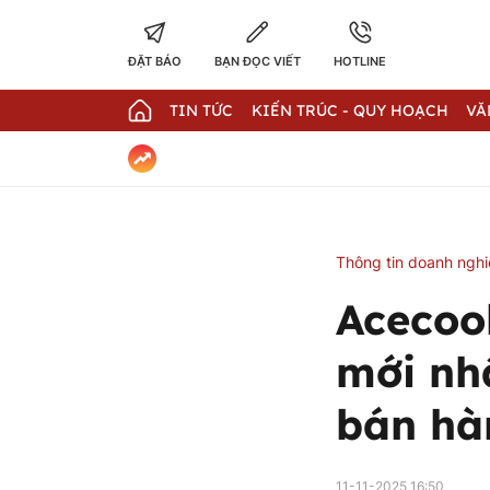
ĐẶT BÁO
BẠN ĐỌC VIẾT
HOTLINE
TIN TỨC
KIẾN TRÚC - QUY HOẠCH
VĂ
Thông tin doanh ngh
Acecoo
mới nh
bán hà
11-11-2025 16:50