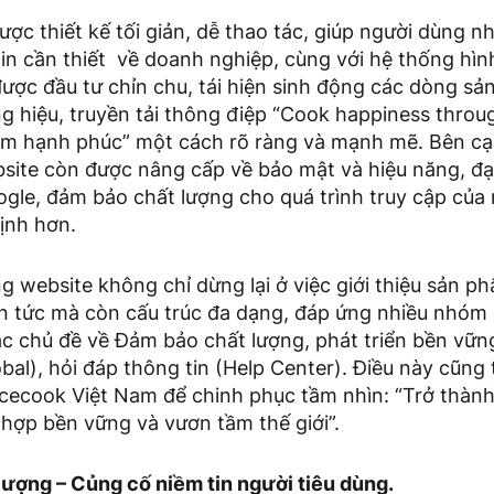
ợc thiết kế tối giản, dễ thao tác, giúp người dùng 
in cần thiết về doanh nghiệp, cùng với hệ thống hì
được đầu tư chỉn chu, tái hiện sinh động các dòng s
g hiệu, truyền tải thông điệp “Cook happiness throu
ầm hạnh phúc” một cách rõ ràng và mạnh mẽ. Bên cạ
bsite còn được nâng cấp về bảo mật và hiệu năng, đ
gle, đảm bảo chất lượng cho quá trình truy cập của
ịnh hơn.
ng website không chỉ dừng lại ở việc giới thiệu sản p
n tức mà còn cấu trúc đa dạng, đáp ứng nhiều nhóm 
c chủ đề về Đảm bảo chất lượng, phát triển bền vữn
bal), hỏi đáp thông tin (Help Center). Điều này cũng 
Acecook Việt Nam để chinh phục tầm nhìn: “Trở thàn
hợp bền vững và vươn tầm thế giới”.
lượng – Củng cố niềm tin người tiêu dùng.