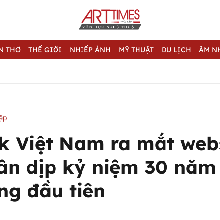
N THƠ
THẾ GIỚI
NHIẾP ẢNH
MỸ THUẬT
DU LỊCH
ÂM N
iệp
k Việt Nam ra mắt web
ân dịp kỷ niệm 30 năm
ng đầu tiên