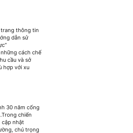
trang thông tin
ướng dẫn sử
ực”
 những cách chế
hu cầu và sở
ù hợp với xu
rình 30 năm cống
.Trong chiến
, cập nhật
rường, chú trọng