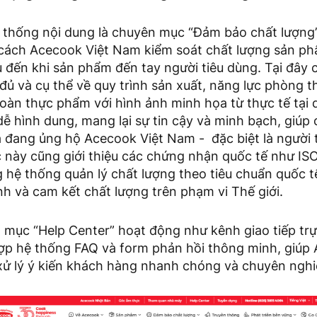
ệ thống nội dung là chuyên mục “Đảm bảo chất lượng
 cách Acecook Việt Nam kiểm soát chất lượng sản ph
u đến khi sản phẩm đến tay người tiêu dùng. Tại đây
y đủ và cụ thể về quy trình sản xuất, năng lực phòng 
oàn thực phẩm với hình ảnh minh họa từ thực tế tại 
ễ hình dung, mang lại sự tin cậy và minh bạch, giúp 
 đang ủng hộ Acecook Việt Nam - đặc biệt là người t
 này cũng giới thiệu các chứng nhận quốc tế như IS
 hệ thống quản lý chất lượng theo tiêu chuẩn quốc t
h và cam kết chất lượng trên phạm vi Thế giới.
 mục “Help Center” hoạt động như kênh giao tiếp trự
 hợp hệ thống FAQ và form phản hồi thông minh, giúp
xử lý ý kiến khách hàng nhanh chóng và chuyên nghi