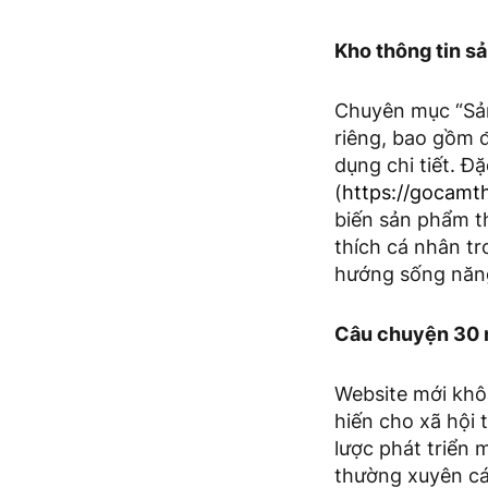
Kho thông tin s
Chuyên mục “Sản
riêng, bao gồm đ
dụng chi tiết. 
(
https://gocamt
biến sản phẩm t
thích cá nhân t
hướng sống năng
Câu chuyện 30 n
Website mới khôn
hiến cho xã hội
lược phát triển
thường xuyên các