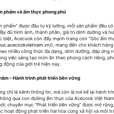
ản phẩm và ẩm thực phong phú
 phẩm” được đầu tư kỹ lưỡng, mỗi sản phẩm đều có 
ầy đủ hình ảnh, thành phần, giá trị dinh dưỡng và h
Đặc biệt, Acecook còn đẩy mạnh trang con “Góc ẩm th
huc.acecookvietnam.vn/
), mang đến cho khách hàng
heo nhiều công thức đa dạng, dinh dưỡng, đáp ứng n
rong việc sáng tạo món ăn theo phong cách riêng, ph
 động của giới trẻ hiện nay.
ăm – Hành trình phát triển bền vững
g chỉ là kênh thông tin, mà còn là nơi kể lại hành t
 thông qua con đường ẩm thực của Acecook Việt Nam
 mới, chuyên mục “Phát triển bền vững” được mở rộng
 hoạt động phát triển hài hòa cùng xã hội và môi t