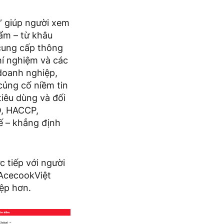
” giúp người xem
ẩm – từ khâu
 cung cấp thông
thí nghiệm và các
doanh nghiệp,
củng cố niềm tin
iêu dùng và đối
O, HACCP,
ế – khẳng định
c tiếp với người
 AcecookViệt
ệp hơn.