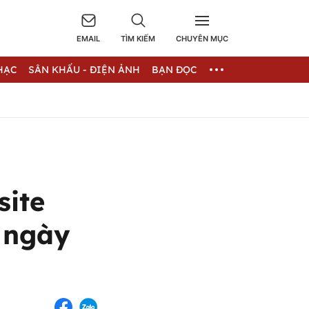
EMAIL
TÌM KIẾM
CHUYÊN MỤC
HẠC
SÂN KHẤU - ĐIỆN ẢNH
BẠN ĐỌC
site
 ngày