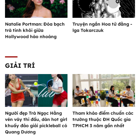
Natalie Portman: Đóa bạch
Truyện ngắn Hoa tử đằng -
trà tinh khôi giữa
lga Tokarczuk
Hollywood hào nhoáng
GIẢI TRÍ
Người đẹp Trà Ngọc Hằng
Tham khảo điểm chuẩn các
vén váy thi đấu, dàn hot girl
trường thuộc ĐH Quốc gia
khuấy đảo giải pickleball có
TPHCM 3 năm gần nhất
Quang Dương