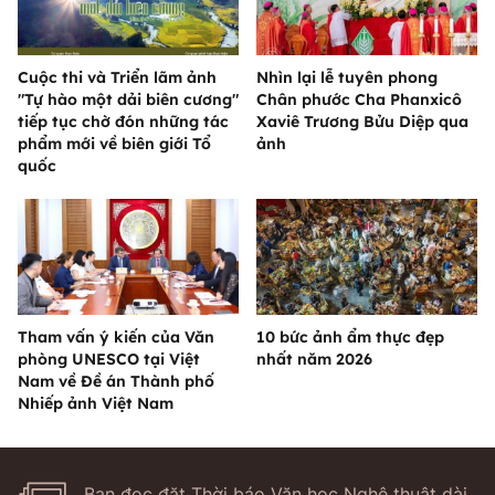
Cuộc thi và Triển lãm ảnh
Nhìn lại lễ tuyên phong
"Tự hào một dải biên cương"
Chân phước Cha Phanxicô
tiếp tục chờ đón những tác
Xaviê Trương Bửu Diệp qua
phẩm mới về biên giới Tổ
ảnh
quốc
Tham vấn ý kiến của Văn
10 bức ảnh ẩm thực đẹp
phòng UNESCO tại Việt
nhất năm 2026
Nam về Đề án Thành phố
Nhiếp ảnh Việt Nam
Bạn đọc đặt Thời báo Văn học Nghệ thuật dài