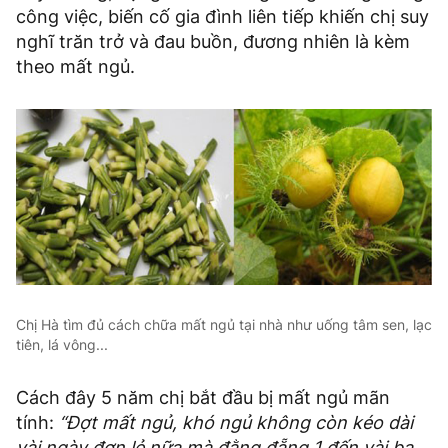
công việc, biến cố gia đình liên tiếp khiến chị suy
nghĩ trăn trở và đau buồn, đương nhiên là kèm
theo mất ngủ.
Chị Hà tìm đủ cách chữa mất ngủ tại nhà như uống tâm sen, lạc
tiên, lá vông...
Cách đây 5 năm chị bắt đầu bị mất ngủ mãn
tính:
“Đợt mất ngủ, khó ngủ không còn kéo dài
vài ngày đơn lẻ nữa mà đằng đẵng 1 đến vài ba