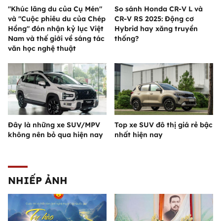
"Khúc lãng du của Cụ Mén"
So sánh Honda CR-V L và
và "Cuộc phiêu du của Chép
CR-V RS 2025: Động cơ
Hồng" đón nhận kỷ lục Việt
Hybrid hay xăng truyền
Nam và thế giới về sáng tác
thống?
văn học nghệ thuật
Đây là những xe SUV/MPV
Top xe SUV đô thị giá rẻ bậc
không nên bỏ qua hiện nay
nhất hiện nay
NHIẾP ẢNH