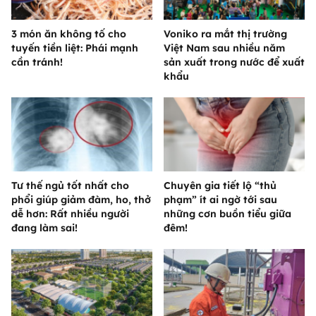
3 món ăn không tố cho
Voniko ra mắt thị trường
tuyến tiền liệt: Phái mạnh
Việt Nam sau nhiều năm
cần tránh!
sản xuất trong nước để xuất
khẩu
Tư thế ngủ tốt nhất cho
Chuyên gia tiết lộ “thủ
phổi giúp giảm đàm, ho, thở
phạm” ít ai ngờ tới sau
dễ hơn: Rất nhiều người
những cơn buồn tiểu giữa
đang làm sai!
đêm!