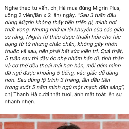
Nghe theo tư vấn, chị Hà mua đúng Migrin Plus,
uống 2 viên/lần x 2 lần/ ngày.
“Sau 3 tuần đầu
dùng Migrin không thấy tiến triển gì, mình hơi
thất vọng. Nhưng nhớ lại lời khuyên của các giáo
sư rằng, Migrin từ thảo dược thuẩn hóa cho tác
dụng từ từ nhưng chắc chắn, không gây nhờn
thuốc về sau, nên phải hết sức kiên trì. Quả thật,
5 tuần sau thì đầu óc nhẹ nhõm hẳn đi, tinh thần
và cơ thể đều thoải mái hơn hẳn, mỗi đêm mình
đã ngủ được khoảng 5 tiếng, vào giấc dễ dàng
hơn. Sau đúng lộ trình 3 tháng, lần đầu tiên
trong suốt 5 năm mình ngủ một mạch đến sáng”,
chị Thanh Hà cười thật tươi, ánh mắt toát lên sự
nhanh nhẹn.