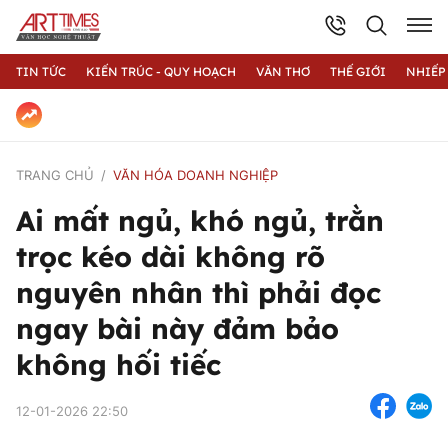
TIN TỨC
KIẾN TRÚC - QUY HOẠCH
VĂN THƠ
THẾ GIỚI
NHIẾP
TRANG CHỦ
VĂN HÓA DOANH NGHIỆP
Ai mất ngủ, khó ngủ, trằn
trọc kéo dài không rõ
nguyên nhân thì phải đọc
ngay bài này đảm bảo
không hối tiếc
12-01-2026 22:50