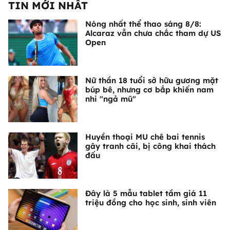
TIN MỚI NHẤT
Nóng nhất thể thao sáng 8/8:
Alcaraz vẫn chưa chắc tham dự US
Open
Nữ thần 18 tuổi sở hữu gương mặt
búp bê, nhưng cơ bắp khiến nam
nhi "ngả mũ"
Huyền thoại MU chê bai tennis
gây tranh cãi, bị công khai thách
đấu
Đây là 5 mẫu tablet tầm giá 11
triệu đồng cho học sinh, sinh viên