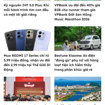
Kỷ nguyên IVF 5.0 Plus: Khi
VPBank ưu đãi đến 40% giá
mỗi hành trình tìm con đều
BIB cho runner tham gia
có một lời giải riêng
VPBank Đất Sen Hồng
Music Marathon 2026
Mua REDMI 17 Series chỉ từ
Bestune Xiaoma: Xe điện
5,99 triệu đồng, nhận ưu đãi
"đúng gu" phụ nữ với hàng
đến 2,99 triệu tại Thế Giới Di
loạt tiện ích hiếm thấy
Động
trong phân khúc giá rẻ