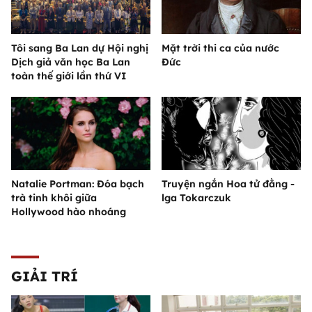
Tôi sang Ba Lan dự Hội nghị
Mặt trời thi ca của nước
Dịch giả văn học Ba Lan
Đức
toàn thế giới lần thứ VI
Natalie Portman: Đóa bạch
Truyện ngắn Hoa tử đằng -
trà tinh khôi giữa
lga Tokarczuk
Hollywood hào nhoáng
GIẢI TRÍ