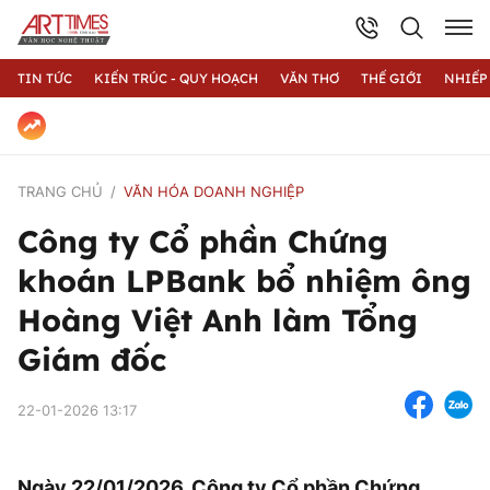
TIN TỨC
KIẾN TRÚC - QUY HOẠCH
VĂN THƠ
THẾ GIỚI
NHIẾP
TRANG CHỦ
VĂN HÓA DOANH NGHIỆP
Công ty Cổ phần Chứng
khoán LPBank bổ nhiệm ông
Hoàng Việt Anh làm Tổng
Giám đốc
22-01-2026 13:17
Ngày 22/01/2026, Công ty Cổ phần Chứng