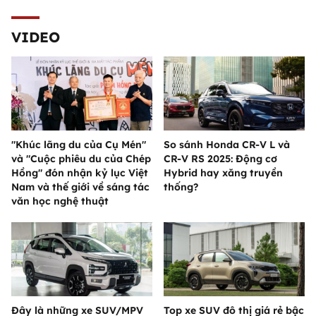
VIDEO
"Khúc lãng du của Cụ Mén"
So sánh Honda CR-V L và
và "Cuộc phiêu du của Chép
CR-V RS 2025: Động cơ
Hồng" đón nhận kỷ lục Việt
Hybrid hay xăng truyền
Nam và thế giới về sáng tác
thống?
văn học nghệ thuật
Đây là những xe SUV/MPV
Top xe SUV đô thị giá rẻ bậc