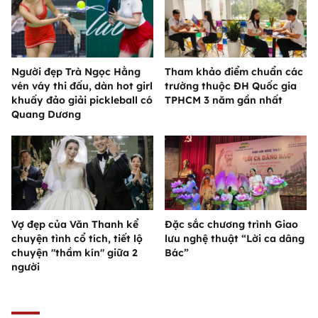
Người đẹp Trà Ngọc Hằng
Tham khảo điểm chuẩn các
vén váy thi đấu, dàn hot girl
trường thuộc ĐH Quốc gia
khuấy đảo giải pickleball có
TPHCM 3 năm gần nhất
Quang Dương
Vợ đẹp của Văn Thanh kể
Đặc sắc chương trình Giao
chuyện tình cổ tích, tiết lộ
lưu nghệ thuật “Lời ca dâng
chuyện "thầm kín" giữa 2
Bác”
người